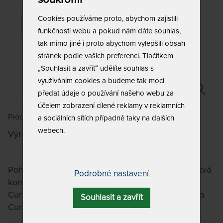
soukromí
Cookies používáme proto, abychom zajistili
funkčnosti webu a pokud nám dáte souhlas,
tak mimo jiné i proto abychom vylepšili obsah
stránek podle vašich preferencí. Tlačítkem
„Souhlasit a zavřít“ udělíte souhlas s
využíváním cookies a budeme tak moci
předat údaje o používání našeho webu za
účelem zobrazení cílené reklamy v reklamních
Prodáno 1 x
a sociálních sítích případně taky na dalších
webech.
Výrobce:
Curem
Pohodlná, tuhá paměťová matrace Curem. 2- vrstvá
Podrobné nastavení
konstrukce: vysoko-objemová paměťová pěna
Curemfoam a pružná za studena formovaná pěna
Souhlasit a zavřít
Curemfoam.