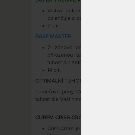
Vrstva antibakteriální paměťové
odlehčuje a podpírá, přináší pocit sta
7 cm
BASE MASTER
7- zónové ortopedické jádro dodá
přirozenou tuhost. Curem-Core intel
tuhost dle zatížení.
14 cm
OPTIMÁLNÍ TUHOST PRO KAŽDÉHO
TM
Paměťové pěny Curemfoam
s intelige
tuhost dle Vaší hmotnosti.
CUREM CRISS-CROSS PRATELNÝ POTAH (
Criss-Cross je funkční potah, přesne