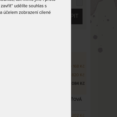
 220 Kč
chci slevu
78 Kč
zavřít“ udělíte souhlas s
a účelem zobrazení cílené
KOUPIT
/7 z 10
 - VÝŠKOVÉ VARIANTY
500 22 cm
40 168 Kč
500 25 cm
42 820 Kč
500 28 cm
46 084 Kč
28 CM - JEDINEČNĚ PODDAJNÁ PAMĚŤOVÁ
í varianty
SKLADEM 1 KS
odesíláme
19 202 Kč