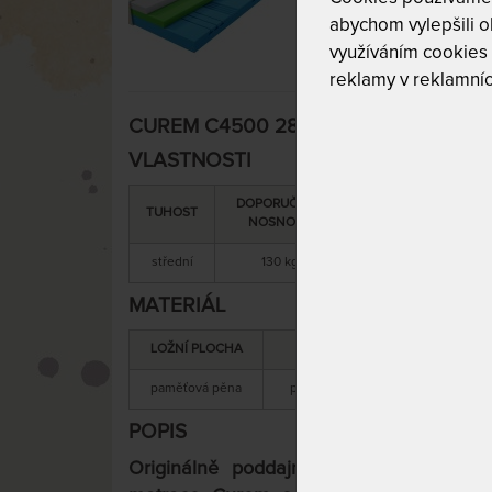
abychom vylepšili ob
využíváním cookies
reklamy v reklamníc
CUREM C4500 28 cm - jedinečně podda
VLASTNOSTI
DOPORUČENÁ
SNÍMATELNÝ
C
TUHOST
NOSNOST
POTAH
střední
130 kg
ano
MATERIÁL
LOŽNÍ PLOCHA
MATERIÁL JÁDRA
paměťová pěna
paměťová + studená pěna
POPIS
Originálně poddajné pohodlí, které Vá