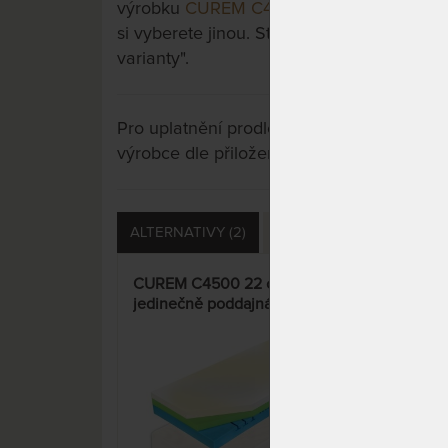
výrobku
CUREM C4500 28 cm - jedinečn
si vyberete jinou. Stačí si rozkliknout dalš
varianty".
Pro uplatnění prodloužené záruky je nutn
výrobce dle přiložených instrukcí u výrobk
ALTERNATIVY (2)
PŘÍSLUŠENSTVÍ (5)
S
CUREM C4500 22 cm -
CUR
jedinečně poddajná paměťová
jed
matrace
mat
15%