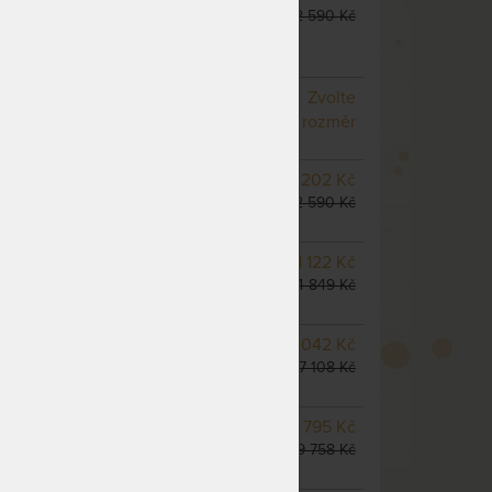
do 1 - 2 prac. dnů
22 590 Kč
(další z ext. skladu do 5
prac. dnů)
NA OBJEDNÁVKU
Zvolte
odesíláme do 10 - 20 prac.
rozměr
dnů
NA OBJEDNÁVKU
19 202 Kč
odesíláme do 10 - 20 prac.
22 590 Kč
dnů
NA OBJEDNÁVKU
21 122 Kč
odesíláme do 10 - 20 prac.
24 849 Kč
dnů
m
NA OBJEDNÁVKU
23 042 Kč
odesíláme do 10 - 20 prac.
27 108 Kč
dnů
NA OBJEDNÁVKU
33 795 Kč
odesíláme do 10 - 20 prac.
39 758 Kč
dnů