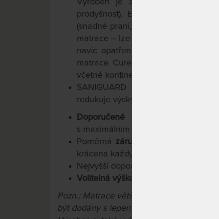
Vyroben je z přírodních vláken L
prodyšnost), Elastanu (perfektní pr
(snadné praní, pevnost, odolnost). P
matrace – lze jej snadno sejmout a pr
navíc opatřena protiskluzovou úpra
matrace Curem jsou tak vhodné prak
včetně kontinentálních.
SANIGUARD potlačuje výskyt bakt
redukuje výskyt roztočů a většiny dal
Doporučené uložení na lamelov
s maximálním rozestupem lamel 4 c
Poměrná
záruka 10 let
na jádro matr
krácena každým rokem o 20 %).
Nejvyšší doporučená
nosnost 130 kg.
Volitelná výška matrace 22 / 25 / 28
Pozn.: Matrace větší než 90x200 cm a m
být dodány s lepeným konstrukčním spoj