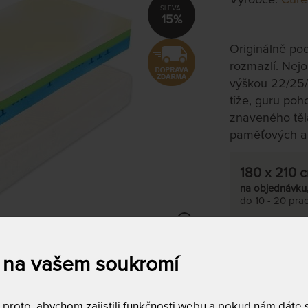
15%
Originálně po
rozmazlí. Nejo
výškou 22/25/
tíže, guru po
znaveného těla 
paměťových a
180 x 210 
na objednávku
do 10 - 20 prac
Tento produkt si
 na vašem soukromí
T
m
c
roto, abychom zajistili funkčnosti webu a pokud nám dáte so