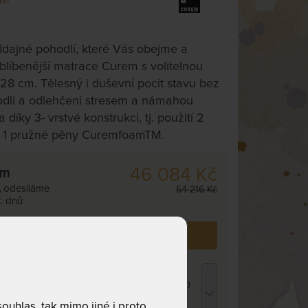
ddajné pohodlí, které Vás obejme a
blíbenější matrace Curem s volitelnou
28 cm. Tělesný i duševní pocit stavu bez
hodlí a odlehčení stresem a námahou
díky 3- vrstvé konstrukci, tj. použití 2
 1 pružné pěny CuremfoamTM.
46 084 Kč
cm
,
odesíláme
54 216 Kč
. dnů
 již zakoupilo
5
zákazníků.
ROPICO POLYCOTTON MEDICAL -
atracový chránič - praní na 95 °C 180 x 210
m
uhlas, tak mimo jiné i proto