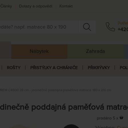
Články
Dotazy a odpovědi
Kontakt
Potře
+42
Nábytek
Zahrada
ROŠTY
PŘISTÝLKY A CHRÁNIČE
PŘIKRÝVKY
POL
REM C4500 28 cm - jedinečně poddajná paměťová matrace 180 x 210 cm
inečně poddajná paměťová matrac
prodáno 5 x
Výrobce:
Cur