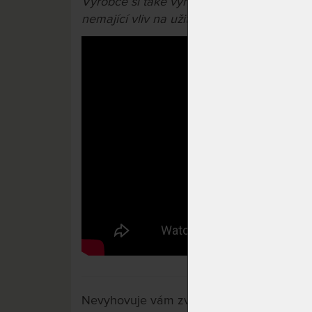
Výrobce si také vyhrazuje právo na příp
nemající vliv na užitné vlastnosti výrobků.
Nevyhovuje vám zvolená varianta výrobku?