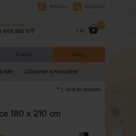
Přihlášení
Registrace
bujete poradit?
0
0 Kč
0 603 360 977
Značky
Slevy
ŠTÁŘE
LŮŽKOVINY A POVLEČENÍ
Zpět do seznamu
e 180 x 210 cm
em