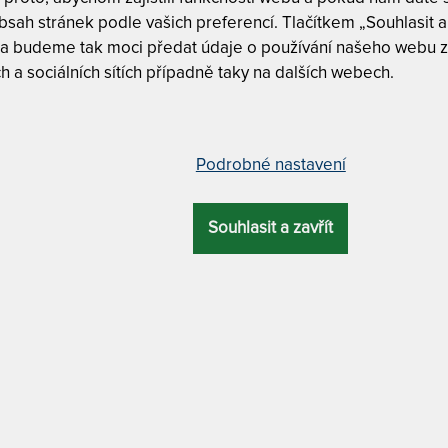
1
sah stránek podle vašich preferencí. Tlačítkem „Souhlasit a 
 a budeme tak moci předat údaje o používání našeho webu z
h a sociálních sítích případně taky na dalších webech.
jná paměťová matrace 180 x 210 cm
Tuhost 5/6
Podrobné nastavení
ELKOVÁ
ZÁRUKA
PROFILACE
ÚČEL
VÝŠKA
CUREM C4500
Souhlasit a zavřít
28 cm
10 let
7 zón
luxusní
Curem C4
Curem C4
MATERIÁL POTAHU
Curem C4
se spodní protiskluzovou částí + antibakteriální
CUREM C4500 
MATRACE
– dalš
s obejme a rozmazlí. Nejoblíbenější
90 x 200 cm