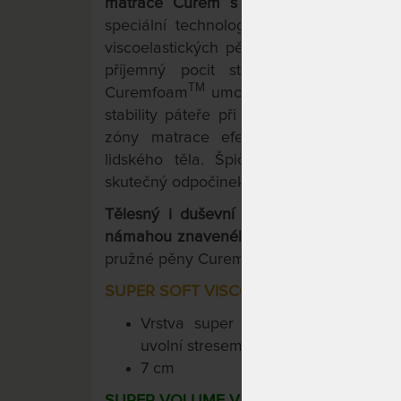
matrace Curem s volitelnou výškou 
speciální technologií nástřiku pěny. T
viscoelastických pěn napomáhá při ulehn
příjemný pocit stavu beztíže. Komb
TM
Curemfoam
umožňuje při ležení na ma
stability páteře při všech režimech spá
zóny matrace efektivně vyrovnávají tl
lidského těla. Špičková technologie
skutečný odpočinek pro Vaše Tělo i Vaší m
Tělesný i duševní pocit stavu bez tíže
námahou znaveného těla díky 3- vrstvé k
TM
pružné pěny Curemfoam
;
SUPER SOFT VISCO 50
Vrstva super jemné paměťové p
uvolní stresem napjaté svalstvo i mys
7 cm
SUPER VOLUME VISCO 85