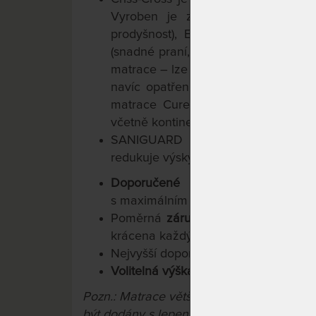
Vyroben je z přírodních vláken L
prodyšnost), Elastanu (perfektní pr
(snadné praní, pevnost, odolnost). P
matrace – lze jej snadno sejmout a pr
navíc opatřena protiskluzovou úpra
matrace Curem jsou tak vhodné prak
včetně kontinentálních.
SANIGUARD potlačuje výskyt bakt
redukuje výskyt roztočů a většiny dal
Doporučené uložení na lamelov
s maximálním rozestupem lamel 4 c
Poměrná
záruka 10 let
na jádro matr
krácena každým rokem o 20 %).
Nejvyšší doporučená
nosnost 130 kg.
Volitelná výška matrace 22 / 25 / 28
Pozn.: Matrace větší než 90x200 cm a m
být dodány s lepeným konstrukčním spoj