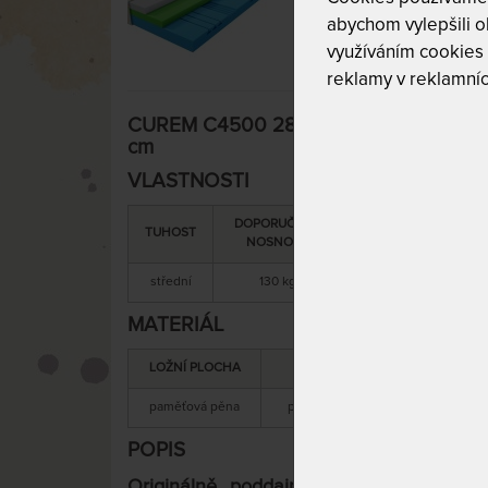
abychom vylepšili ob
využíváním cookies
reklamy v reklamníc
CUREM C4500 28 cm - jedinečně podd
cm
VLASTNOSTI
DOPORUČENÁ
SNÍMATELNÝ
C
TUHOST
NOSNOST
POTAH
střední
130 kg
ano
MATERIÁL
LOŽNÍ PLOCHA
MATERIÁL JÁDRA
paměťová pěna
paměťová + studená pěna
POPIS
Originálně poddajné pohodlí, které Vá