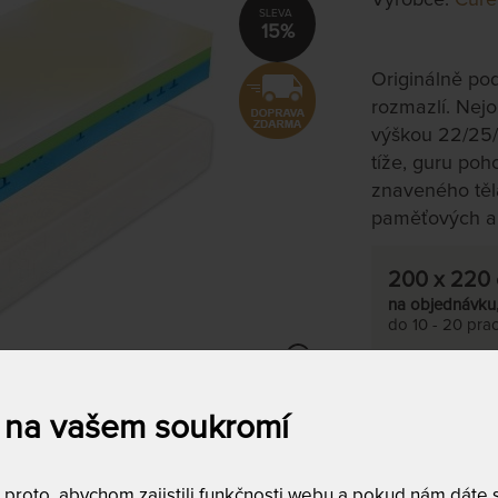
15%
Originálně po
rozmazlí. Nejo
výškou 22/25/
tíže, guru po
znaveného těla 
paměťových a
200 x 220
na objednávku
do 10 - 20 prac
Tento produkt si
 na vašem soukromí
roto, abychom zajistili funkčnosti webu a pokud nám dáte so