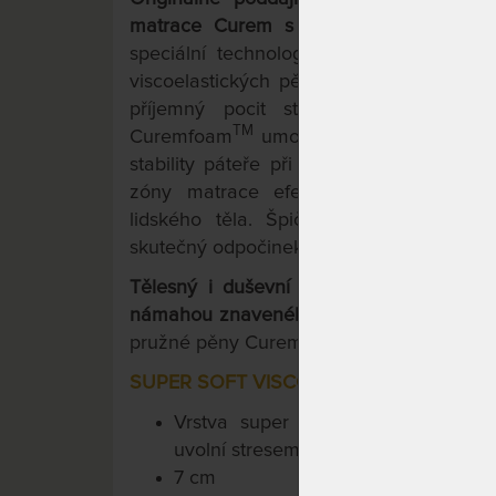
matrace Curem s volitelnou výškou 
speciální technologií nástřiku pěny. T
viscoelastických pěn napomáhá při ulehn
příjemný pocit stavu beztíže. Komb
TM
Curemfoam
umožňuje při ležení na ma
stability páteře při všech režimech spá
zóny matrace efektivně vyrovnávají tl
lidského těla. Špičková technologie
skutečný odpočinek pro Vaše Tělo i Vaší m
Tělesný i duševní pocit stavu bez tíže
námahou znaveného těla díky 3- vrstvé k
TM
pružné pěny Curemfoam
;
SUPER SOFT VISCO 50
Vrstva super jemné paměťové p
uvolní stresem napjaté svalstvo i mys
7 cm