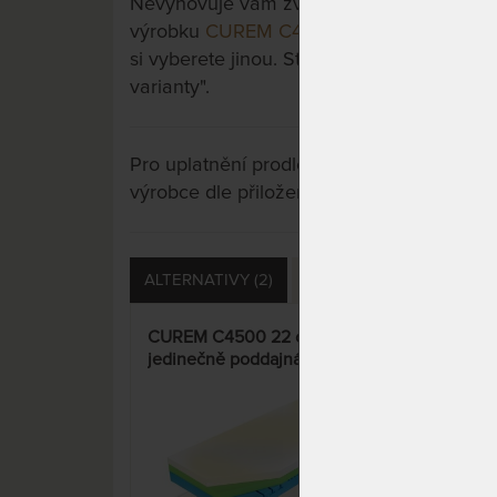
Nevyhovuje vám zvolená varianta výrobku?
výrobku
CUREM C4500 28 cm - jedinečn
si vyberete jinou. Stačí si rozkliknout dalš
varianty".
Pro uplatnění prodloužené záruky je nutn
výrobce dle přiložených instrukcí u výrobk
ALTERNATIVY (2)
PŘÍSLUŠENSTVÍ (5)
S
CUREM C4500 22 cm -
CUR
jedinečně poddajná paměťová
jed
matrace
mat
15%