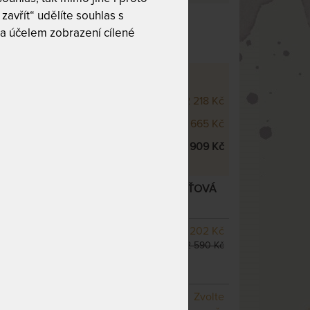
zavřít“ udělíte souhlas s
/7 z 10
a účelem zobrazení cílené
 - VÝŠKOVÉ VARIANTY
500 22 cm
52 218 Kč
500 25 cm
55 665 Kč
500 28 cm
59 909 Kč
28 CM - JEDINEČNĚ PODDAJNÁ PAMĚŤOVÁ
í varianty
SKLADEM 1 KS
odesíláme
19 202 Kč
do 1 - 2 prac. dnů
22 590 Kč
(další z ext. skladu do 5
prac. dnů)
NA OBJEDNÁVKU
Zvolte
odesíláme do 10 - 20 prac.