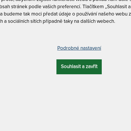
sah stránek podle vašich preferencí. Tlačítkem „Souhlasit a 
Tuhost 5/6
 a budeme tak moci předat údaje o používání našeho webu z
h a sociálních sítích případně taky na dalších webech.
ajná paměťová matrace 200 x 220
CUREM C4500
Curem C4
Podrobné nastavení
Curem C4
ELKOVÁ
Curem C4
ZÁRUKA
PROFILACE
ÚČEL
VÝŠKA
Souhlasit a zavřít
28 cm
10 let
7 zón
luxusní
CUREM C4500 
MATRACE
– dalš
90 x 200 cm
MATERIÁL POTAHU
se spodní protiskluzovou částí + antibakteriální
ATYP
s obejme a rozmazlí. Nejoblíbenější