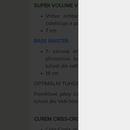
SUPER VOLUME VISCO 85
Vrstva antibakteriální paměťové
odlehčuje a podpírá, přináší pocit sta
7 cm
BASE MASTER
7- zónové ortopedické jádro dodá
přirozenou tuhost. Curem-Core intel
tuhost dle zatížení.
14 cm
OPTIMÁLNÍ TUHOST PRO KAŽDÉHO
TM
Paměťové pěny Curemfoam
s intelige
tuhost dle Vaší hmotnosti.
CUREM CRISS-CROSS PRATELNÝ POTAH (
Criss-Cross je funkční potah, přesne