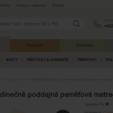
Články
Dotazy a odpovědi
Kontakt
Potře
+42
Nábytek
Zahrada
ROŠTY
PŘISTÝLKY A CHRÁNIČE
PŘIKRÝVKY
POL
cm
200x220 cm
CUREM C4500 28 cm - jedinečně poddajná paměťová matrace
dinečně poddajná paměťová matra
prodáno 5 x
Výrobce:
Cur