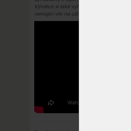
Výrobce si také vyhrazuje právo na příp
nemající vliv na užitné vlastnosti výrobků.