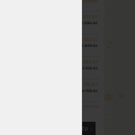
rozměr
dnů
NA OBJEDNÁVKU
19 202 Kč
odesíláme do 10 - 20 prac.
22 590 Kč
dnů
NA OBJEDNÁVKU
21 122 Kč
odesíláme do 10 - 20 prac.
24 849 Kč
dnů
m
NA OBJEDNÁVKU
23 042 Kč
odesíláme do 10 - 20 prac.
27 108 Kč
dnů
NA OBJEDNÁVKU
33 795 Kč
odesíláme do 10 - 20 prac.
39 758 Kč
dnů
NA OBJEDNÁVKU
30 722 Kč
ZOBRAZIT VŠECHNY VARIANTY
odesíláme do 10 - 20 prac.
36 144 Kč
dnů
EM O VLASTNÍ, ATYPICKÝ ROZMĚR
NA OBJEDNÁVKU
38 403 Kč