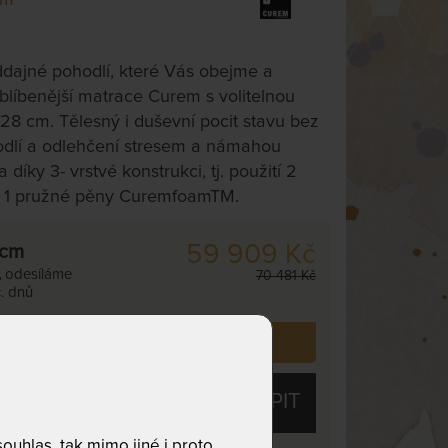
ddajné pohodlí, které Vás obejme a
blíbenější matrace Curem s volitelnou
28 cm. Tělesný i duševní pocit stavu bez
hodlí a odlehčení stresem a námahou
díky 3- vrstvé konstrukci, tj. použití 2
 1 pružné pěny CuremfoamTM.
59 909 Kč
 cm
,
odesíláme
70 481 Kč
. dnů
 již zakoupilo
5
zákazníků.
KOUPIT
uhlas, tak mimo jiné i proto