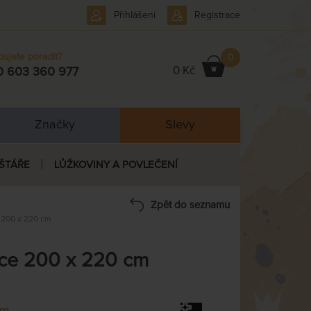
Přihlášení
Registrace
bujete poradit?
0
0 Kč
0 603 360 977
Značky
Slevy
ŠTÁŘE
LŮŽKOVINY A POVLEČENÍ
Zpět do seznamu
 200 x 220 cm
ce 200 x 220 cm
em