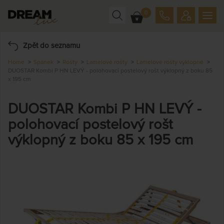
0
Zpět do seznamu
Home
Spánek
Rošty
Lamelové rošty
Lamelové rošty výklopné
DUOSTAR Kombi P HN LEVÝ - polohovací postelový rošt výklopný z boku 85
x 195 cm
DUOSTAR Kombi P HN LEVÝ -
polohovací postelový rošt
výklopný z boku 85 x 195 cm