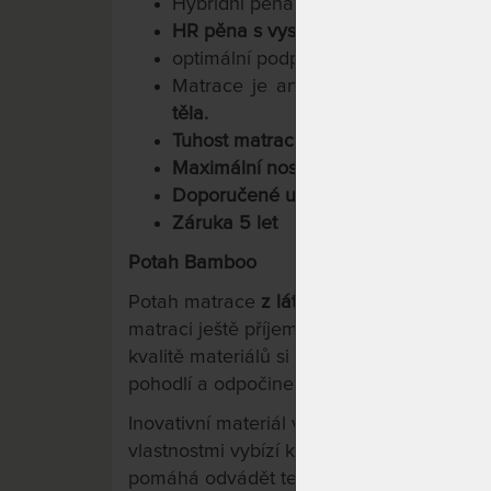
Hybridní pěna s vysokým odporem pro
HR pěna s vysokou objemovou hmot
optimální podpora pro celé tělo
Matrace je anatomicky členěna d
těla.
Tuhost matrace: H4 – tuhá, H5 – ve
Maximální nosnost 180 kg
Doporučené uložení:
na lamelové ro
Záruka 5 let
Potah Bamboo
Potah matrace
z látky Bamboo
je obohace
matraci ještě příjemnější a nadýchanější.
kvalitě materiálů si můžete být jisti, že 
pohodlí a odpočinek.
Inovativní materiál vytvořený z přírodni
vlastnostmi vybízí k použití jako potah lux
pomáhá odvádět teplo a vlhkost z jádra 