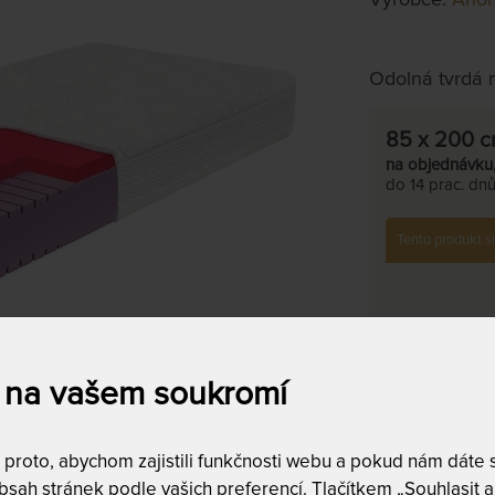
Odolná tvrdá 
85 x 200 
na objednávku
do 14 prac. dn
Tento produkt si
 na vašem soukromí
Tuhost 5 -
Nosnost 1
roto, abychom zajistili funkčnosti webu a pokud nám dáte so
5 zón
sah stránek podle vašich preferencí. Tlačítkem „Souhlasit a 