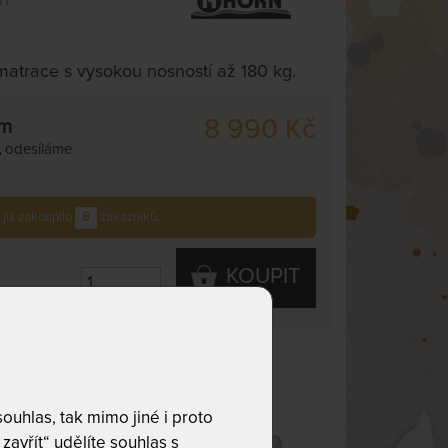
matrace s vysokou nosností až 180 kg.
8 990 Kč
cm
,
odesíláme
ů
 již zakoupilo
8
zákazníků.
KOUPIT
 velmi tuhá
Tuhost 4 - tuhá
80 kg
Potah Bamboo
uhlas, tak mimo jiné i proto
zavřít“ udělíte souhlas s
Snímatelný potah