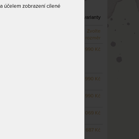
a účelem zobrazení cílené
ATRACE S NOSNOSTÍ AŽ 180 KG
– další varianty
NA OBJEDNÁVKU
Zvolte
odesíláme do 14 prac. dnů
rozměr
SKLADEM 2 KS
odesíláme
8 990 Kč
do 3 prac. dnů
(další na objednávku do 14
prac. dnů)
NA OBJEDNÁVKU
8 990 Kč
odesíláme do 14 prac. dnů
SKLADEM > 10 KS
8 990 Kč
odesíláme do 3 prac. dnů
m
NA OBJEDNÁVKU
10 069 Kč
odesíláme do 14 prac. dnů
NA OBJEDNÁVKU
11 687 Kč
odesíláme do 14 prac. dnů