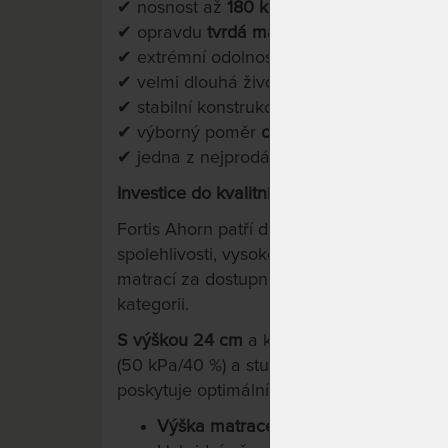
✔ nosnost až
180 kg
✔ opravdu
tvrdá matrace
s výbornou opor
✔ extrémní odolnost proti proležení
✔ velmi dlouhá životnost
✔ stabilní konstrukce vhodná pro každod
✔ výborný poměr
cena / výkon
✔ jedna z nejprodávanějších matrací Aho
Investice do kvalitního spánku
Fortis Ahorn patří dlouhodobě mezi nejpr
spolehlivosti, vysoké nosnosti a příznivé
matrací za dostupnou cenu, což z ní dělá
kategorii.
S výškou 24 cm
a kombinací hybridní pěn
(50 kPa/40 %) a studené pěny s vysokou
poskytuje optimální podporu pro všechny, k
Výška matrace s potahem je 24 cm