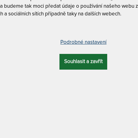
 a budeme tak moci předat údaje o používání našeho webu z
h a sociálních sítích případně taky na dalších webech.
FORTIS 24 - M
ATYP
 kg 85 x 200 cm
Podrobné nastavení
80 x 200 cm
CELKOVÁ
ZÁRUKA
PROFILACE
VÁHA
Souhlasit a zavřít
VÝŠKA
24 cm
5 let
5 zón
18 kg
85 x 200 cm
90 x 200 cm
ERIÁL JÁDRA
MATERIÁL POTAHU
ybridní pěna
s bambusovými vlákny
100 x 200 c
110 x 200 cm
 vysoké zatížení