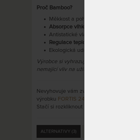
Proč Bamboo?
Měkkost a pohodlí
Absorpce vlhkosti
Antistatické vlastnosti
Regulace teploty
Ekologická udržitelnost
Výrobce si vyhrazuje právo na případné 
nemající vliv na užitné vlastnosti výrobků.
Nevyhovuje vám zvolená varianta výrobku?
výrobku
FORTIS 24 - matrace s nosností 
Stačí si rozkliknout další přes tlačítko "Zo
ALTERNATIVY (3)
PŘÍSLUŠENSTVÍ (4)
D