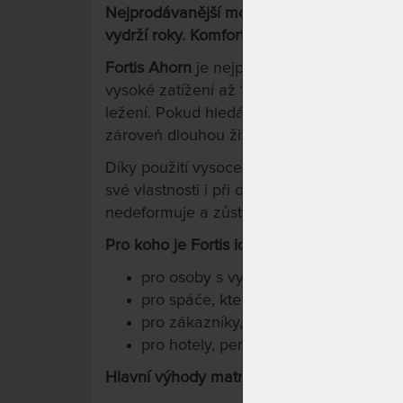
Nejprodávanější model od firmy Ahorn pro 
vydrží roky. Komfort bez kompromisů.
Fortis Ahorn
je nejprodávanější tvrdá mat
vysoké zatížení až
180 kg
a pro všechny, k
ležení. Pokud hledáte matraci, která posk
zároveň dlouhou životnost, Fortis je jasná
Díky použití vysoce odolných pěn a robus
své vlastnosti i při dlouhodobém každode
nedeformuje a zůstává komfortní po mnoh
Pro koho je Fortis ideální?
pro osoby s vyšší hmotností
pro spáče, kteří vyžadují
tvrdou matr
pro zákazníky, kteří chtějí dlouhou 
pro hotely, penziony a náročné domá
Hlavní výhody matrace Fortis Ahorn