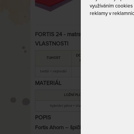
využíváním cookies
reklamy v reklamníc
FORTIS 24 - matrace s nosností až 180
VLASTNOSTI
DOPORUČENÁ
SNÍMATELNÝ
TUHOST
NOSNOST
POTAH
tvrdší + nejtvrdší
180 kg
ano
MATERIÁL
LOŽNÍ PLOCHA
MAT
hybridní pěna + studená HR pěna
h
POPIS
Fortis Ahorn – špičková tvrdá matrace pro