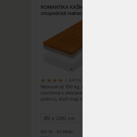
ROMANTIKA KAŠMÍR 20 cm -
ALP
ortopedická matrace s
ort
kokosovým vláknem a
polštářem Lenoškem zdarma
15%
4,4
(9x)
387 x
Nosnost až 150 kg. Matrace
Sup
navržená s ohledem na potřeby
stu
jedinců, kteří mají rádi tvrdé
funk
spaní. Ať už máte rádi tvrdé
lat
spaní nebo vážítě nějaké to kilo
Špič
navíc, není to žádný problém!
prot
Pěnová matrace vyztužená
přír
kokos-latexovou deskou (strana
DO 10 - 20 PRAC.
DO 1
6 162 Kč
HARD) ve snímatelném potahu