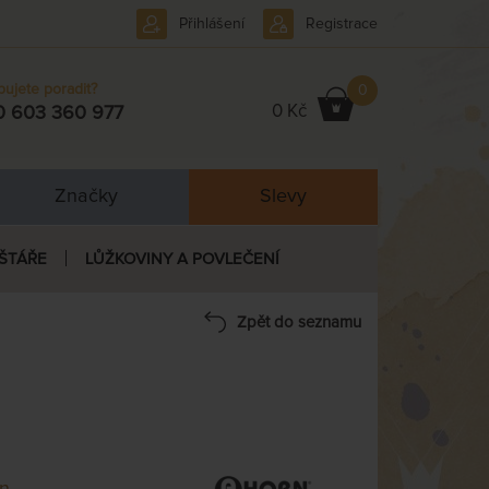
Přihlášení
Registrace
bujete poradit?
0
0 Kč
0 603 360 977
Značky
Slevy
ŠTÁŘE
LŮŽKOVINY A POVLEČENÍ
Zpět do seznamu
n