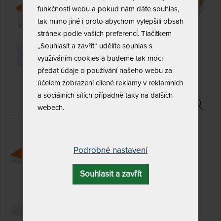
funkčnosti webu a pokud nám dáte souhlas,
tak mimo jiné i proto abychom vylepšili obsah
stránek podle vašich preferencí. Tlačítkem
„Souhlasit a zavřít“ udělíte souhlas s
využíváním cookies a budeme tak moci
předat údaje o používání našeho webu za
účelem zobrazení cílené reklamy v reklamních
a sociálních sítích případně taky na dalších
webech.
Podrobné nastavení
Souhlasit a zavřít