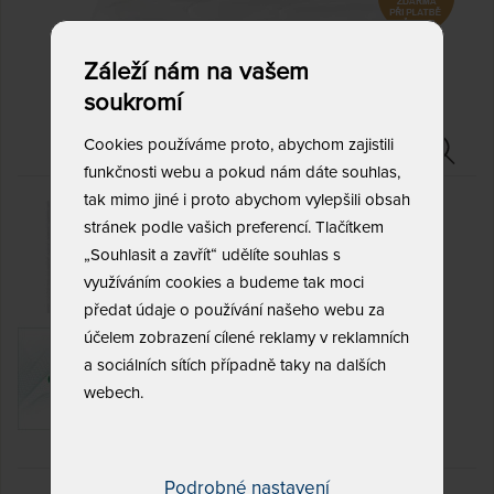
Záleží nám na vašem
soukromí
Cookies používáme proto, abychom zajistili
funkčnosti webu a pokud nám dáte souhlas,
tak mimo jiné i proto abychom vylepšili obsah
stránek podle vašich preferencí. Tlačítkem
„Souhlasit a zavřít“ udělíte souhlas s
využíváním cookies a budeme tak moci
předat údaje o používání našeho webu za
účelem zobrazení cílené reklamy v reklamních
a sociálních sítích případně taky na dalších
webech.
Podrobné nastavení