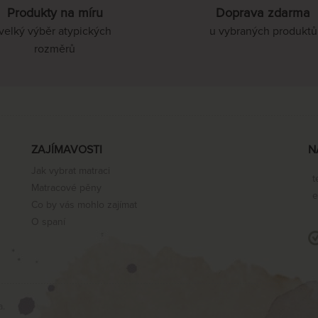
Produkty na míru
Doprava zdarma
velký výběr atypických
u vybraných produktů
rozměrů
ZAJÍMAVOSTI
N
Jak vybrat matraci
t
Matracové pěny
e
Co by vás mohlo zajímat
O spaní
a.