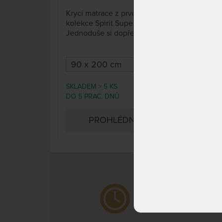
5 x
Krycí matrace z prvotřídní
Přis
kolekce Spirit Superior.
všec
Jednoduše si dopřejte ještě
pruž
vyšší komfort.
mén
je n
SKLADEM > 5 KS
DO 1
6 409 Kč
DO 5 PRAC. DNŮ
DNŮ
7 540 Kč
PROHLÉDNOUT