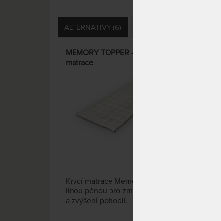
ALTERNATIVY (6)
DOTAZY (1)
HODNOCE
MEMORY TOPPER - vrchní
Top
matrace
vrc
pěn
10 x
Krycí matrace Memory Topper s
Kryc
línou pěnou pro zmírnění tlaku
pěn
a zvýšení pohodlí.
Zlep
matr