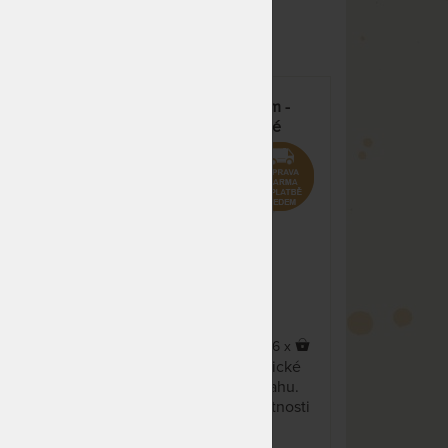
ZOBRAZIT VŠECHNY VARIANTY
nedá se zakoupit
Topper VISCO kompri 9 cm -
vrchní matrace z paměťové
pěny
5,0
(1x)
x
16 x
Krycí matrace z viscoelastické
lném
pěny ve snímatelném potahu.
ou
Zlepšuje ortopedické vlastnosti
matrace. Volitelná profilace.