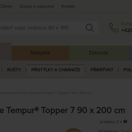
Články
Dotazy a odpovědi
Kontakt
Potře
+42
Nábytek
Zahrada
ROŠTY
PŘISTÝLKY A CHRÁNIČE
PŘIKRÝVKY
POL
Oboustranná krycí matrace Tempur® Topper 7 90 x 200 cm
ce Tempur® Topper 7 90 x 200 cm
prodáno 2 x
Výrobce:
Temp