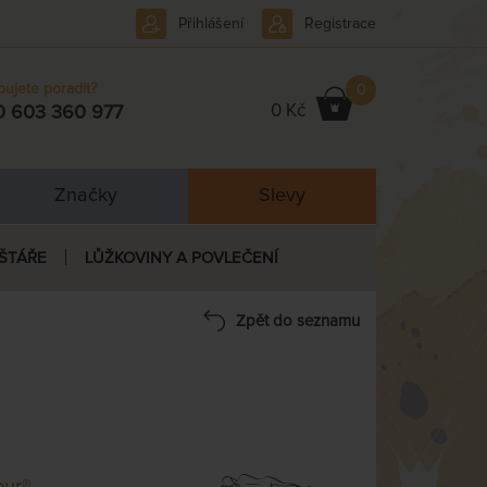
Přihlášení
Registrace
bujete poradit?
0
0 Kč
0 603 360 977
Značky
Slevy
ŠTÁŘE
LŮŽKOVINY A POVLEČENÍ
Zpět do seznamu
ur®