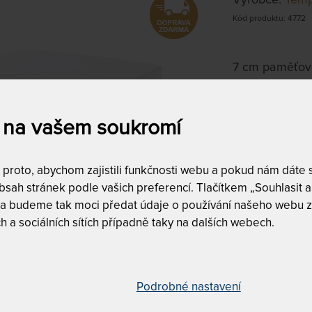
Kód produktu: 4772
7 cm paměťové 
rozkládá tlak 
jakoukoli jino
 na vašem soukromí
90 x 200
roto, abychom zajistili funkčnosti webu a pokud nám dáte so
Litujeme, al
sah stránek podle vašich preferencí. Tlačítkem „Souhlasit a 
Můžete si vyb
 a budeme tak moci předat údaje o používání našeho webu z
ZOBRAZIT 
h a sociálních sítích případně taky na dalších webech.
Prodlužuje
pper 7 90 x 200 cm
Podrobné nastavení
Oboustran