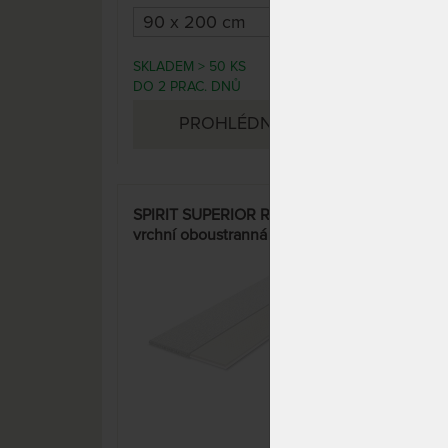
SKLADEM > 50 KS
DO 1
6 490 Kč
DO 2 PRAC. DNŮ
DNŮ
PROHLÉDNOUT
SPIRIT SUPERIOR ROOT 7 cm -
Top
vrchní oboustranná matrace z
cm -
latexu a studené pěny
mat
15%