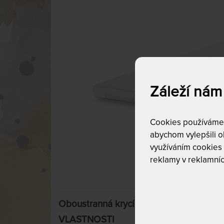
Záleží nám
Cookies používáme p
abychom vylepšili ob
využíváním cookies
reklamy v reklamníc
Oboustranná krycí matrace Tempur® To
VLASTNOSTI