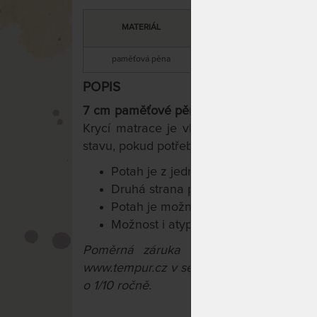
SNÍ
MATERIÁL
TUHOST
paměťová pěna
střední
POPIS
7 cm paměťové pěny Tempur®
reaguje na 
Krycí matrace je vhodná k vylepšení jak
stavu, pokud potřebujete větší pohodlí.
Potah je z jedné strany
velurový
- je
Druhá strana poskytuje zase ůpravu 
Potah je možné sejmout a prát na 40
Možnost i atypických rozměrů
Poměrná záruka 15 let platí v případ
www.tempur.cz v sekci záruka. 0 - 5 let: pl
o 1/10 ročně.