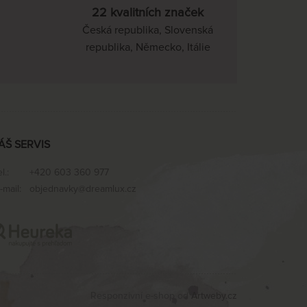
22 kvalitních značek
Česká republika, Slovenská
republika, Německo, Itálie
ÁŠ SERVIS
el.:
+420 603 360 977
-mail:
objednavky@dreamlux.cz
Responzivní e-shop od
Artweby.cz