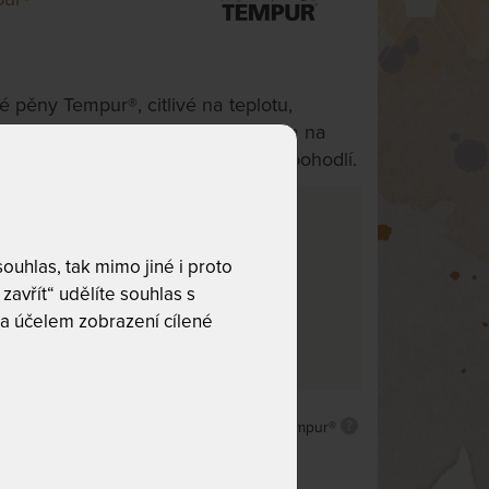
pěny Tempur®, citlivé na teplotu,
rovnoměrně, slouží jako krycí vrstva na
u matraci v dobrém stavu. Zvyšuje pohodlí.
 cm
uhlas, tak mimo jiné i proto
e tento produkt nelze zakoupit.
zavřít“ udělíte souhlas s
rat z jeho alternativ:
a účelem zobrazení cílené
ALTERNATIVY
 životnost
Paměťová pěna Tempur®
ný