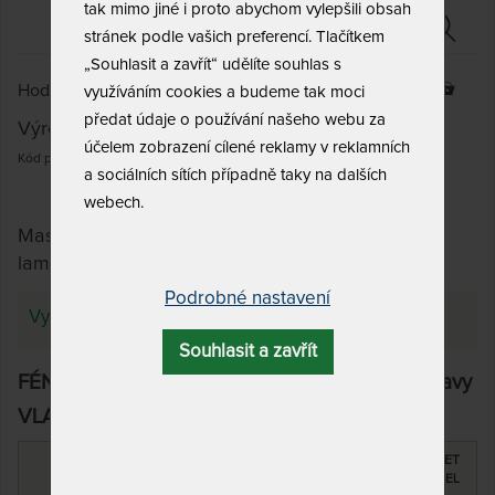
tak mimo jiné i proto abychom vylepšili obsah
stránek podle vašich preferencí. Tlačítkem
„Souhlasit a zavřít“ udělíte souhlas s
Hodnocení klientů
Prodáno 57 x
využíváním cookies a budeme tak moci
5,0
(1x)
předat údaje o používání našeho webu za
Výrobce:
Tropico
účelem zobrazení cílené reklamy v reklamních
Kód produktu: 786hafenix
a sociálních sítích případně taky na dalších
webech.
Masivní a moderní pevný lamelový rošt s 26
lamelami s polohováním hlavy.
Podrobné nastavení
Vyberte prosím variantu.
Souhlasit a zavřít
FÉNIX RELAX - lamelový rošt s polohováním hlavy
VLASTNOSTI
CELKOVÁ
POČET
MATERIÁL
TYP ROŠTU
VÝŠKA
LAMEL