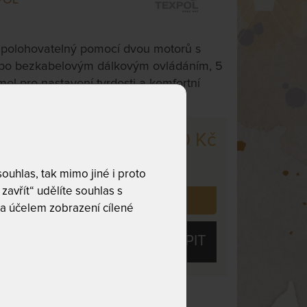
 polohovatelný pomocí dvou motorů s
bo bezkabelovým dálkovým ovládáním, 5
el pro nastavení tvrdosti a komfortní
16 660 Kč
cm
,
odesíláme
covních dnů
uhlas, tak mimo jiné i proto
zavřít“ udělíte souhlas s
 již zakoupilo
4
zákazníků.
a účelem zobrazení cílené
KOUPIT
Nosnost 130 kg
olébky