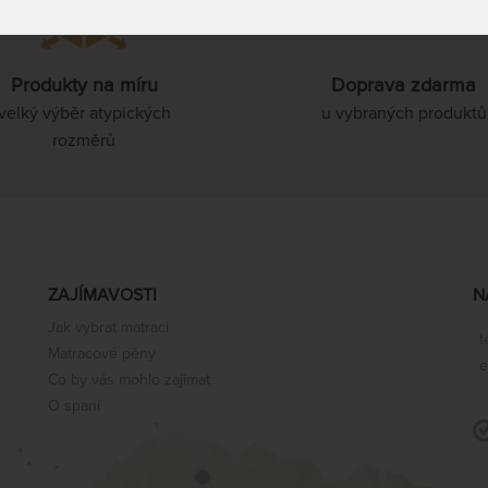
85 x 210 cm
Produkty na míru
Doprava zdarma
90 x 210 cm
velký výběr atypických
u vybraných produktů
rozměrů
100 x 210 cm
110 x 210 cm
ZAJÍMAVOSTI
N
Jak vybrat matraci
t
120 x 210 cm
Matracové pěny
e
Co by vás mohlo zajímat
O spaní
140 x 210 cm