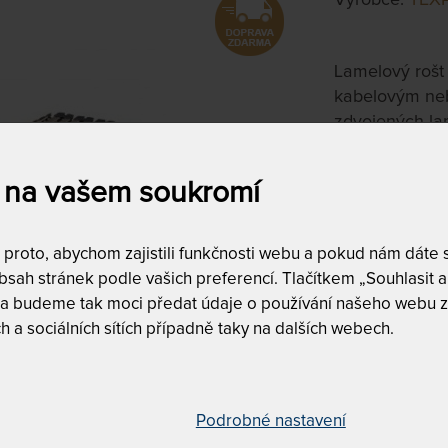
Lamelový rošt
kabelovým ne
zdvojených lam
ramenní zóna.
 na vašem soukromí
120 x 210 
na objednávku
do 15 - 20 pra
roto, abychom zajistili funkčnosti webu a pokud nám dáte so
sah stránek podle vašich preferencí. Tlačítkem „Souhlasit a 
Tento produkt si
 a budeme tak moci předat údaje o používání našeho webu z
h a sociálních sítích případně taky na dalších webech.
Podrobné nastavení
Ramenní k