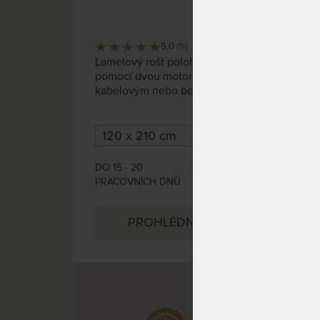
5,0
(1x)
12 x
Lamelový rošt polohovatelný
Masi
pomocí dvou motorů s
se 
kabelovým nebo bezkabelovým
bez
dálkovým ovládáním, se
ovlá
zpevňujícím popruhem ve
střední části roštu, 5
zdvojených lamel pro nastavení
tvrdosti.
DO 15 - 20
DO 1
11 564 Kč
PRACOVNÍCH DNŮ
PRA
PROHLÉDNOUT