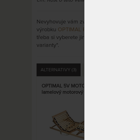
Nevyhovuje vám zvolená varianta výrobku?
výrobku
OPTIMAL PLUS 5V MOTOR - lamel
třeba si vyberete jinou. Stačí si rozkliknou
varianty".
ALTERNATIVY (3)
DOTAZY (0)
HODNOCE
OPTIMAL 5V MOTOR -
ERG
lamelový motorový
moto
polohovatelný rošt
dál