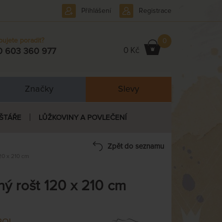
Přihlášení
Registrace
bujete poradit?
0
0 Kč
0 603 360 977
Značky
Slevy
ŠTÁŘE
LŮŽKOVINY A POVLEČENÍ
Zpět do seznamu
20 x 210 cm
 rošt 120 x 210 cm
POL