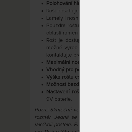
Polohování hlavy, sedu a nohou; ele
Rošt obsahuje
30
lamel
se šířkou 3,8
Lamely i nosníky jsou vyrobeny z bří
Pouzdra roštu jsou z kaučukové gum
oblasti ramen trojité
Rošt je dostupný
ve více
rozměro
možné vyrobit rošt i v délce 210
kontaktujte prostřednictvím
našeho k
Maximální nosnost
130 kg
Vhodný pro pěnové a latexové matr
Výška roštu cca 9,5 cm
(měřeno bez
Možnost bezdrátového dálkového ovl
Nastavení roštu do výchozí polohy 
9V baterie.
Pozn.: Skutečná velikost roštu je vždy o 1
rozměr. Jedná se o běžný technologick
jakékoli postele. Pro postel 90 x 200 cm
cm. Rošt o této velikosti bude mít rozměry