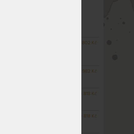
Polohovací
 5V MOTOR - LAMELOVÝ MOTOROVÝ
NÝ ROŠT
– další varianty
NA OBJEDNÁVKU
1 802 Kč
ovladač
odesíláme do 15 - 20
pracovních dnů
ť)
NA OBJEDNÁVKU
12 982 Kč
odesíláme do 15 - 20
pracovních dnů
NA OBJEDNÁVKU
10 818 Kč
odesíláme do 15 - 20
pracovních dnů
NA OBJEDNÁVKU
10 818 Kč
odesíláme do 15 - 20
pracovních dnů