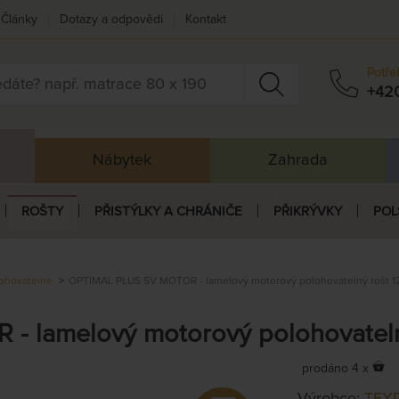
Články
Dotazy a odpovědi
Kontakt
Potře
+42
Nábytek
Zahrada
ROŠTY
PŘISTÝLKY A CHRÁNIČE
PŘIKRÝVKY
POL
ohovatelné
OPTIMAL PLUS 5V MOTOR - lamelový motorový polohovatelný rošt 1
 lamelový motorový polohovatelný
prodáno 4 x
Výrobce:
TEX