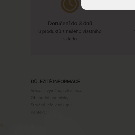
Doručení do 3 dnů
u produktů z našeho vlastního
skladu
DŮLEŽITÉ INFORMACE
Vrácení, výměna, reklamace
Obchodní podmínky
Stručné info k nákupu
Kontakt