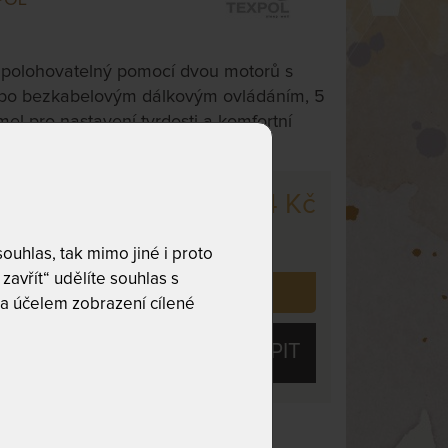
 polohovatelný pomocí dvou motorů s
bo bezkabelovým dálkovým ovládáním, 5
el pro nastavení tvrdosti a komfortní
18 174 Kč
cm
,
odesíláme
covních dnů
uhlas, tak mimo jiné i proto
zavřít“ udělíte souhlas s
 již zakoupilo
4
zákazníků.
a účelem zobrazení cílené
KOUPIT
Nosnost 130 kg
olébky