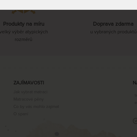
85 x 210 cm
Produkty na míru
Doprava zdarma
90 x 210 cm
velký výběr atypických
u vybraných produktů
rozměrů
100 x 210 cm
110 x 210 cm
ZAJÍMAVOSTI
N
Jak vybrat matraci
t
120 x 210 cm
Matracové pěny
e
Co by vás mohlo zajímat
O spaní
140 x 210 cm