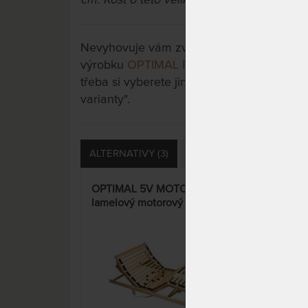
Nevyhovuje vám zvolená varianta výrobku?
výrobku
OPTIMAL PLUS 5V MOTOR - lamel
třeba si vyberete jinou. Stačí si rozkliknou
varianty".
ALTERNATIVY (3)
DOTAZY (0)
HODNOCE
OPTIMAL 5V MOTOR -
ERG
lamelový motorový
moto
polohovatelný rošt
dál