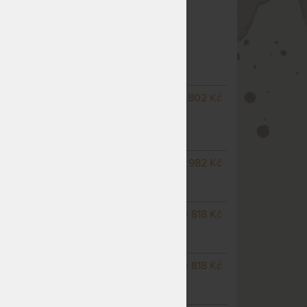
Polohovací
 5V MOTOR - LAMELOVÝ MOTOROVÝ
NÝ ROŠT
– další varianty
NA OBJEDNÁVKU
1 802 Kč
ovladač
odesíláme do 15 - 20
pracovních dnů
ť)
NA OBJEDNÁVKU
12 982 Kč
odesíláme do 15 - 20
pracovních dnů
NA OBJEDNÁVKU
10 818 Kč
odesíláme do 15 - 20
pracovních dnů
NA OBJEDNÁVKU
10 818 Kč
odesíláme do 15 - 20
pracovních dnů