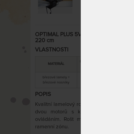
OPTIMAL PLUS 5V MOTOR - lamelový mot
220 cm
VLASTNOSTI
DOPORUČENÁ
CELKOVÁ
MATERIÁL
NOSNOST
VÝŠKA
březové lamely +
10 cm / 20 cm
130 kg
březové nosníky
s motorem
POPIS
Kvalitní lamelový rošt
OPTIMAL PLUS 5V
dvou motorů s kabelovým nebo za p
ovládáním. Rošt má 5 zdvojených lamel
ramenní zónu.