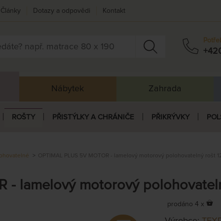
Články
Dotazy a odpovědi
Kontakt
Potře
+42
Nábytek
Zahrada
ROŠTY
PŘISTÝLKY A CHRÁNIČE
PŘIKRÝVKY
POL
ohovatelné
OPTIMAL PLUS 5V MOTOR - lamelový motorový polohovatelný rošt 1
 lamelový motorový polohovateln
prodáno 4 x
Výrobce:
TEX