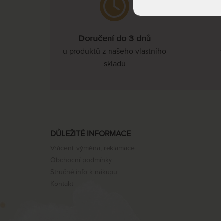
Doručení do 3 dnů
u produktů z našeho vlastního
skladu
DŮLEŽITÉ INFORMACE
Vrácení, výměna, reklamace
Obchodní podmínky
Stručné info k nákupu
Kontakt