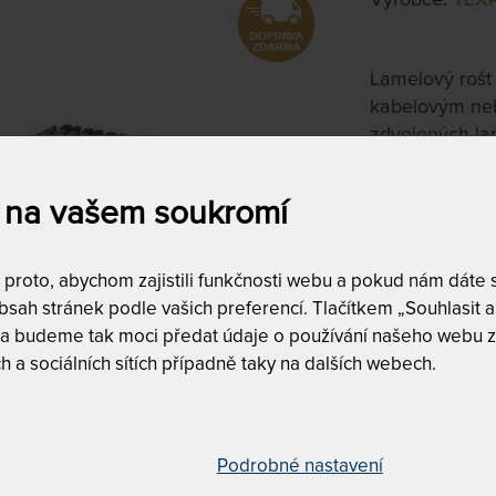
Lamelový rošt
kabelovým ne
zdvojených lam
ramenní zóna.
 na vašem soukromí
120 x 220 
na objednávku
do 15 - 20 pra
roto, abychom zajistili funkčnosti webu a pokud nám dáte so
sah stránek podle vašich preferencí. Tlačítkem „Souhlasit a 
Tento produkt si
 a budeme tak moci předat údaje o používání našeho webu z
h a sociálních sítích případně taky na dalších webech.
Podrobné nastavení
Ramenní k