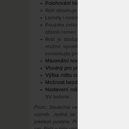
Polohování hlavy, sedu a nohou; ele
Rošt obsahuje
30
lamel
se šířkou 3,8
Lamely i nosníky jsou vyrobeny z bří
Pouzdra roštu jsou z kaučukové gum
oblasti ramen trojité
Rošt je dostupný
ve více
rozměro
možné vyrobit rošt i v délce 210
kontaktujte prostřednictvím
našeho k
Maximální nosnost
130 kg
Vhodný pro pěnové a latexové matr
Výška roštu cca 9,5 cm
(měřeno bez
Možnost bezdrátového dálkového ovl
Nastavení roštu do výchozí polohy 
9V baterie.
Pozn.: Skutečná velikost roštu je vždy o 1
rozměr. Jedná se o běžný technologick
jakékoli postele. Pro postel 90 x 200 cm
cm. Rošt o této velikosti bude mít rozměry