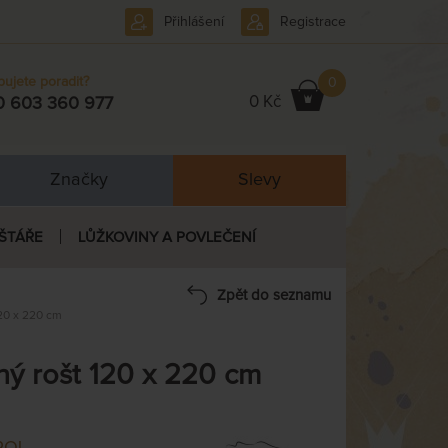
Přihlášení
Registrace
bujete poradit?
0
0 Kč
0 603 360 977
Značky
Slevy
ŠTÁŘE
LŮŽKOVINY A POVLEČENÍ
Zpět do seznamu
20 x 220 cm
ý rošt 120 x 220 cm
POL