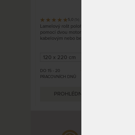
5,0
(1x)
12 x
Lamelový rošt polohovatelný
Masi
pomocí dvou motorů s
se 
kabelovým nebo bezkabelovým
bez
dálkovým ovládáním, se
ovlá
zpevňujícím popruhem ve
střední části roštu, 5
zdvojených lamel pro nastavení
tvrdosti.
DO 15 - 20
DO 1
12 615 Kč
PRACOVNÍCH DNŮ
PRA
PROHLÉDNOUT