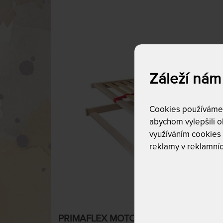
Záleží nám
Cookies používáme p
abychom vylepšili ob
využíváním cookies
reklamy v reklamníc
PRIMAFLEX MOTOR - lamelový rošt s m