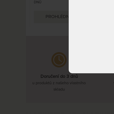
DNŮ
DNŮ
PROHLÉDNOUT
Doručení do 3 dnů
u produktů z našeho vlastního
skladu