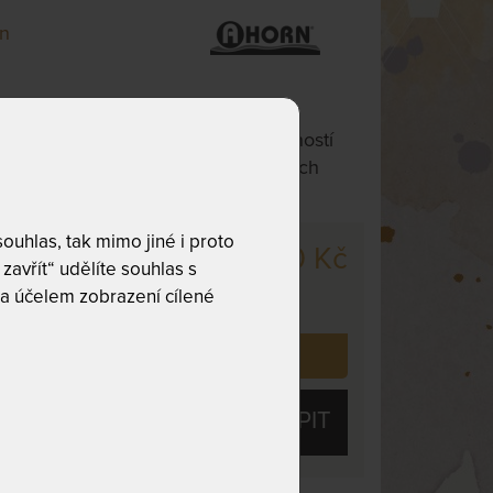
n
 s motorovým polohováním, s možností
host v bederní části pomocí posuvných
uhlas, tak mimo jiné i proto
9 380 Kč
cm
zavřít“ udělíte souhlas s
,
odesíláme
a účelem zobrazení cílené
. dnů
 již zakoupilo
11
zákazníků.
KOUPIT