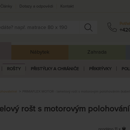
Články
Dotazy a odpovědi
Kontakt
Potře
+42
Nábytek
Zahrada
ROŠTY
PŘISTÝLKY A CHRÁNIČE
PŘIKRÝVKY
POL
ohovatelné
PRIMAFLEX MOTOR - lamelový rošt s motorovým polohováním (kabelo
ový rošt s motorovým polohováním
prodáno 11 x