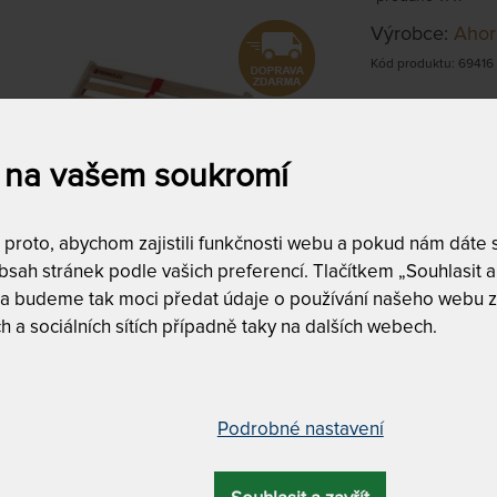
Výrobce:
Ahor
Kód produktu: 69416
Lamelový rošt
nastavit si tu
 na vašem soukromí
objímek.
roto, abychom zajistili funkčnosti webu a pokud nám dáte so
100 x 220 
sah stránek podle vašich preferencí. Tlačítkem „Souhlasit a 
na objednávku
 a budeme tak moci předat údaje o používání našeho webu z
do 10 - 15 prac
h a sociálních sítích případně taky na dalších webech.
Tento produkt si
Podrobné nastavení
otorovým polohováním (kabelové