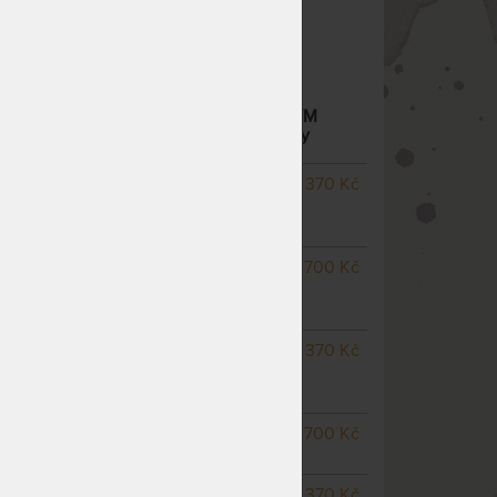
Nosnost 120 kg
Polohovací
TOR - LAMELOVÝ ROŠT S MOTOROVÝM
(KABELOVÉ OVLÁDÁNÍ)
– další varianty
NA OBJEDNÁVKU
7 370 Kč
odesíláme do 10 - 15 prac.
dnů
NA OBJEDNÁVKU
6 700 Kč
odesíláme do 10 - 15 prac.
dnů
NA OBJEDNÁVKU
7 370 Kč
odesíláme do 10 - 15 prac.
dnů
SKLADEM > 10 KS
6 700 Kč
odesíláme do 3 prac. dnů
m
NA OBJEDNÁVKU
7 370 Kč