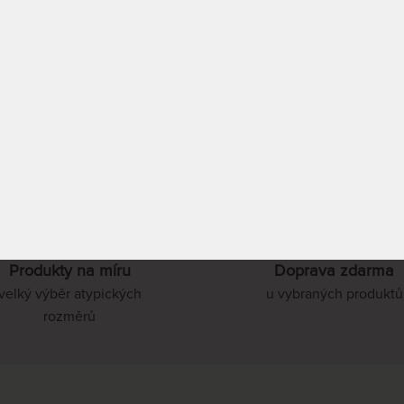
80 x 195 cm
DO 1 - 2 PRAC. DNŮ
11 5
(další z ext. skladu
do týdne)
PROHLÉDNOUT
85 x 195 cm
PROHLÉDNOUT
90 x 195 cm
100 x 195 cm
120 x 195 cm
Produkty na míru
Doprava zdarma
velký výběr atypických
u vybraných produktů
rozměrů
140 x 195 cm
70 x 210 cm