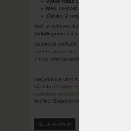
Výška roštu: 5 cm, s motorem 18 cm
Max. nosnost: 120 kg
Záruka: 2 roky
Rošt je vybaven funkcí
nastavení roštu d
proudu
pomocí alkalické baterie.
Skutečná velikost roštu je vždy o 1 cm
rozměr. Pro postel 90 x 200 cm tedy volt
o této velikosti bude mít rozměry 89 x 19
Nevyhovuje vám zvolená varianta výrobku?
výrobku
PRIMAFLEX MOTOR - lamelový ro
(kabelové ovládání)
a třeba si vyberete jino
tlačítko "Zobrazit všechny varianty".
ALTERNATIVY (4)
SOUVISEJÍCÍ (3)
DOTA