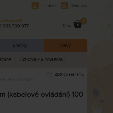
Přihlášení
Registrace
bujete poradit?
0
0 Kč
0 603 360 977
Značky
Slevy
ŠTÁŘE
LŮŽKOVINY A POVLEČENÍ
Zpět do seznamu
vé ovládání) 100 x 220 cm
 (kabelové ovládání) 100