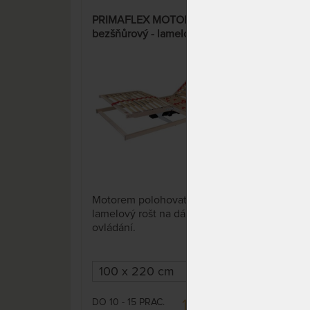
PRIMAFLEX MOTOR RADIO
PRI
bezšňůrový - lamelový rošt s
rošt
motorovým polohováním
13 x
Motorem polohovatelný
Man
lamelový rošt na dálkové
post
ovládání.
lam
pro 
DO 10 - 15 PRAC.
DO 1
10 220 Kč