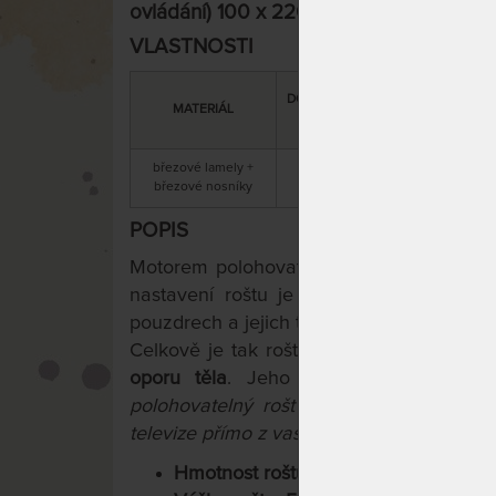
ovládání) 100 x 220 cm
VLASTNOSTI
DOPORUČENÁ
CELKOVÁ
MATERIÁL
NOSNOST
VÝŠKA
březové lamely +
5 cm / 18 cm
120 kg
březové nosníky
s motorem
POPIS
Motorem polohovatelný lamelový rošt
Pr
nastavení roštu je vybaven 28 lamelam
pouzdrech a jejich tuhost je možné upravi
Celkově je tak rošt Primaflex Motor děl
oporu těla
. Jeho stabilitu zlepšuje
st
polohovatelný rošt vám poskytne příjem
televize přímo z vaší postele...
Hmotnost roštu: 25 kg