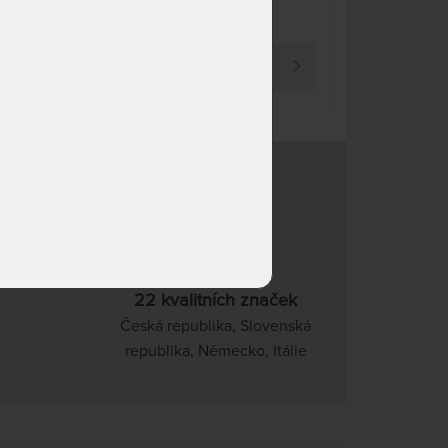
NA OBJEDNÁVKU
7 370 Kč
DNŮ
40 Kč
odesíláme do 10 - 15 prac.
dnů
PROHLÉDNOUT
NEDOSTUPNÉ
7 370 Kč
nedá se zakoupit
NA OBJEDNÁVKU
7 370 Kč
odesíláme do 10 - 15 prac.
dnů
NA OBJEDNÁVKU
8 040 Kč
odesíláme do 10 - 15 prac.
dnů
NA OBJEDNÁVKU
9 380 Kč
22 kvalitních značek
odesíláme do 10 - 15 prac.
dnů
Česká republika, Slovenská
republika, Německo, Itálie
NA OBJEDNÁVKU
11 390 Kč
odesíláme do 10 - 15 prac.
dnů
NA OBJEDNÁVKU
8 375 Kč