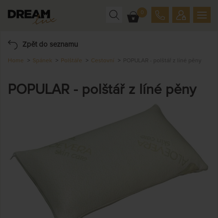
0
Zpět do seznamu
Home
Spánek
Polštáře
Cestovní
POPULAR - polštář z líné pěny
POPULAR - polštář z líné pěny