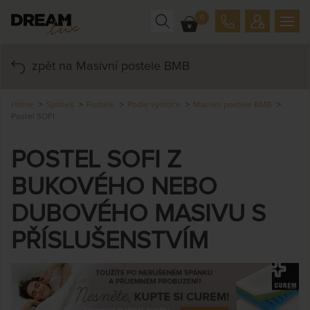
0
zpět na Masivní postele BMB
Home
Spánek
Postele
Podle výrobce
Masivní postele BMB
Postel SOFI
POSTEL SOFI Z
BUKOVÉHO NEBO
DUBOVÉHO MASIVU S
PŘÍSLUŠENSTVÍM