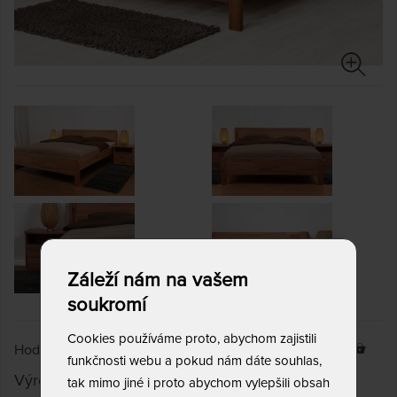
Záleží nám na vašem
soukromí
Cookies používáme proto, abychom zajistili
Hodnocení klientů
Prodáno 14 x
5,0
(2x)
funkčnosti webu a pokud nám dáte souhlas,
Výrobce:
BMB
tak mimo jiné i proto abychom vylepšili obsah