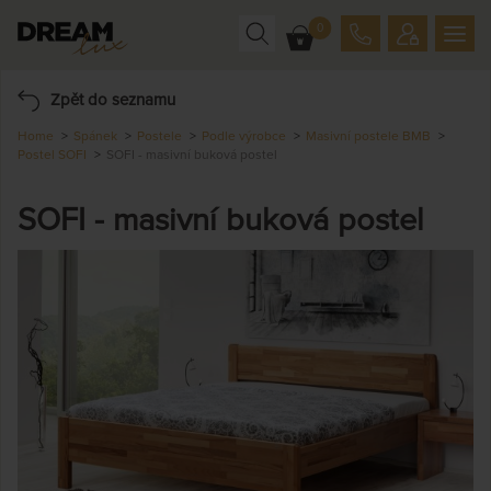
0
Zpět do seznamu
Home
Spánek
Postele
Podle výrobce
Masivní postele BMB
Postel SOFI
SOFI - masivní buková postel
SOFI - masivní buková postel