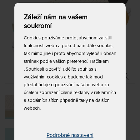
Záleží nám na vašem
soukromí
Cookies používáme proto, abychom zajistili
funkčnosti webu a pokud nám dáte souhlas,
tak mimo jiné i proto abychom vylepšili obsah
stránek podle vašich preferencí. Tlačítkem
„Souhlasit a zavřít“ udělíte souhlas s
využíváním cookies a budeme tak moci
předat údaje o používání našeho webu za
účelem zobrazení cílené reklamy v reklamních
a sociálních sítích případně taky na dalších
webech.
Podrobné nastavení