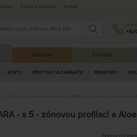
Články
Dotazy a odpovědi
Kontakt
Potře
+42
Nábytek
Zahrada
ROŠTY
PŘISTÝLKY A CHRÁNIČE
PŘIKRÝVKY
POL
cm
200x220 cm
Sendvičová matrace TAMARA - s 5 - zónovou profilací a Aloe 
A - s 5 - zónovou profilací a Alo
Hodnocení klie