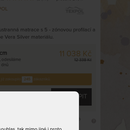
POL
stranná matrace s 5 - zónovou profilací a
 Vera Silver materiálu.
11 038 Kč
 cm
,
odesíláme
12 338 Kč
. dnů
 již zakoupilo
245
zákazníků.
KOUPIT
Tuhost T3 - středně
 tvrdší
tvrdá
uhlas, tak mimo jiné i proto