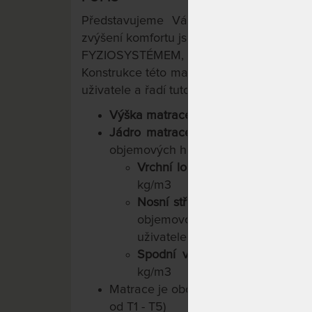
Představujeme Vám
partnerskou matr
zvýšení komfortu jsou ložné strany matrace
FYZIOSYSTÉMEM, který zajišťuje uvoln
Konstrukce této matrace a parametry použ
uživatele a řadí tuto matraci mezi nejprod
Výška matrace s potahem je cca 19
Jádro matrace s výškou 18 cm
je v
objemových hustotách:
Vrchní ložní plocha
je vyrobe
kg/m3
Nosní střední část matrace
je 
objemovou hustotou 35 kg/m3, d
uživatele s vyšší váhou
Spodní vrstva
je tvořená 5 cm
kg/m3
Matrace je oboustranná
s různou tuh
od T1 - T5)