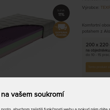
Výrobce:
TEX
11%
Komfortní obou
potahem z Aloe
200 x 220
na objednávku
do 10 - 15 prac
Tento produkt si
 na vašem soukromí
Tuhost T4 -
roto, abychom zajistili funkčnosti webu a pokud nám dáte so