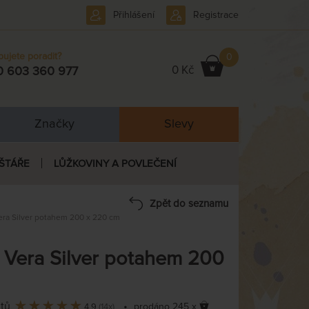
Přihlášení
Registrace
bujete poradit?
0
0 Kč
0 603 360 977
Značky
Slevy
ŠTÁŘE
LŮŽKOVINY A POVLEČENÍ
Zpět do seznamu
Vera Silver potahem 200 x 220 cm
e Vera Silver potahem 200
ntů
•
prodáno 245 x
4,9
(14x)