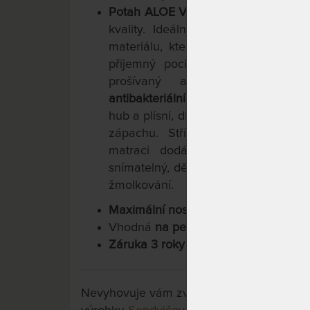
Potah ALOE VERA SILVER
je vyrobe
kvality. Ideální řešení
pro alergiky
materiálu, který obsahuje účinný ex
příjemný pocit chladu a je příje
prošívaný aktivním stříbrem,
antibakteriálními vlastnostmi
. Ionty 
hub a plísní, díky čemuž dlouhodobě 
zápachu. Stříbrné prošívání v k
matraci dodává antistatické vlast
snímatelný, dělený na 2 části a pra
žmolkování.
Maximální nosnost 120 kg
Vhodná
na pevný nebo polohovací la
Záruka 3 roky na jádro
Nevyhovuje vám zvolená varianta výrobku?