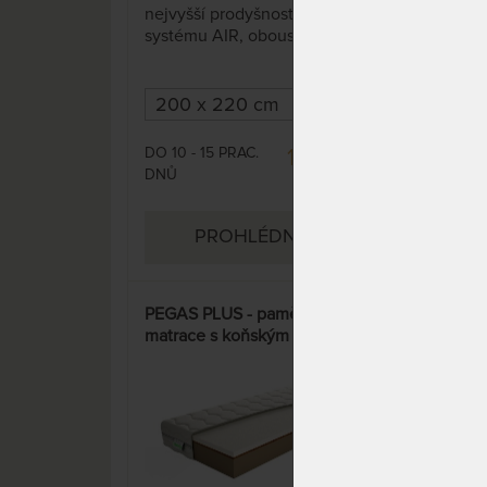
nejvyšší prodyšností díky
kval
systému AIR, oboustranná s
prof
profilací.
výb
DO 10 - 15 PRAC.
DO 1
15 837 Kč
DNŮ
DNŮ
18 444 Kč
PROHLÉDNOUT
PEGAS PLUS - paměťová
KERI
matrace s koňským vlasem
PUR