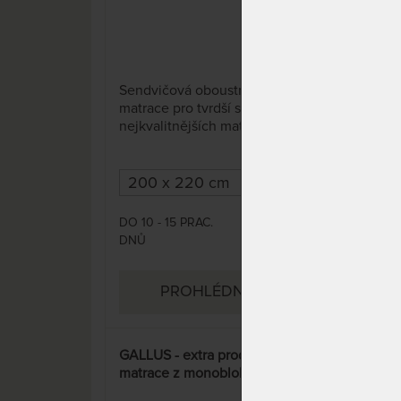
20 x
Sendvičová oboustranná
Za 1
matrace pro tvrdší spaní z těch
Až 
nejkvalitnějších materiálů a
vyr
potahem Aloe Vera Silver.
prvo
prof
spec
DO 10 - 15 PRAC.
SKL
18 127 Kč
DNŮ
DO 3
PROHLÉDNOUT
GALLUS - extra prodyšná
SAR
matrace z monobloku
BIO 