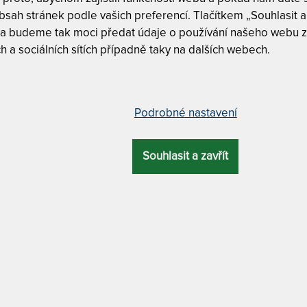
Nosnost 1
sah stránek podle vašich preferencí. Tlačítkem „Souhlasit a 
Oboustran
 a budeme tak moci předat údaje o používání našeho webu z
h a sociálních sítích případně taky na dalších webech.
SENDVIČOVÁ M
PROFILACÍ A A
vou profilací a Aloe Vera Silver
80 x 200 cm
Podrobné nastavení
Souhlasit a zavřít
NÝ
CELKOVÁ
85 x 200 cm
ZÁRUKA
PROFILACE
VÝŠKA
19 cm
3 roky
5 zón
90 x 200 cm
DRA
MATERIÁL POTAHU
100 x 200 c
Aloe Vera Silver