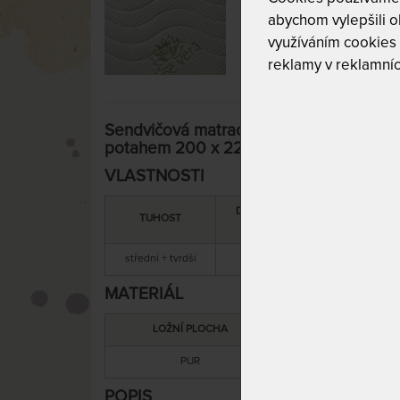
abychom vylepšili ob
využíváním cookies
reklamy v reklamníc
Sendvičová matrace TAMARA - s 5 - zóno
potahem 200 x 220 cm
VLASTNOSTI
DOPORUČENÁ
SNÍMATEL
TUHOST
NOSNOST
POTAH
střední + tvrdší
120 kg
ano
MATERIÁL
LOŽNÍ PLOCHA
MATERIÁL JÁ
PUR
PUR
POPIS