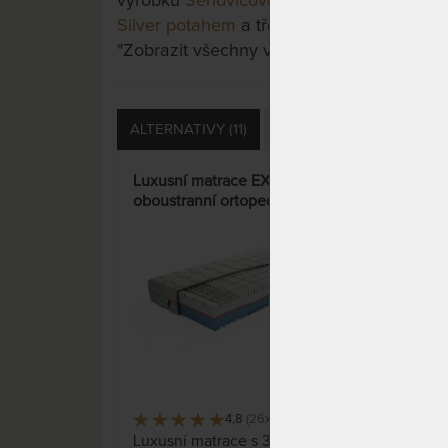
výrobku
Sendvičová matrace TAMARA - s 5
Silver potahem
a třeba si vyberete jinou. S
"Zobrazit všechny varianty".
ALTERNATIVY (11)
PŘÍSLUŠENSTVÍ (3)
D
Luxusní matrace EXCELENT -
Lux
oboustranní ortopedická
pam
matrace s Aloe Vera Silver
potahem
14%
4,8
(26x)
513 x
Luxusní matrace s 3D efektem a
Luxu