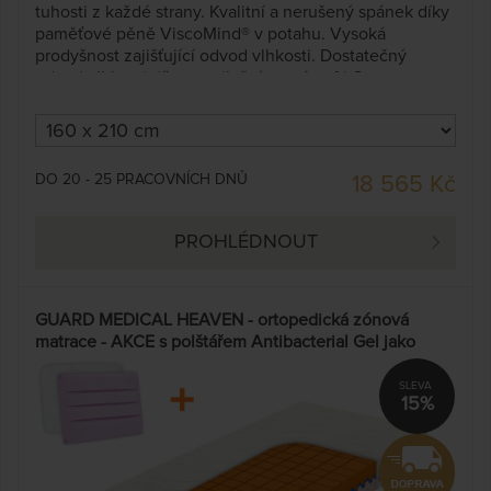
tuhosti z každé strany. Kvalitní a nerušený spánek díky
paměťové pěně ViscoMind® v potahu. Vysoká
prodyšnost zajišťující odvod vlhkosti. Dostatečný
odvod vlhkosti díky ventilačnímu pásu AirSpace.
DO 20 - 25 PRACOVNÍCH DNŮ
18 565 Kč
PROHLÉDNOUT
GUARD MEDICAL HEAVEN - ortopedická zónová
matrace - AKCE s polštářem Antibacterial Gel jako
DÁREK
15%