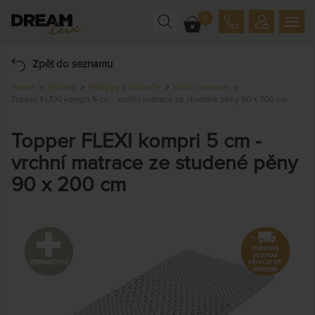
0
Zpět do seznamu
Home
Spánek
Přistýlky a chrániče
Vrchní matrace
Topper FLEXI kompri 5 cm - vrchní matrace ze studené pěny 90 x 200 cm
Topper FLEXI kompri 5 cm -
vrchní matrace ze studené pěny
90 x 200 cm