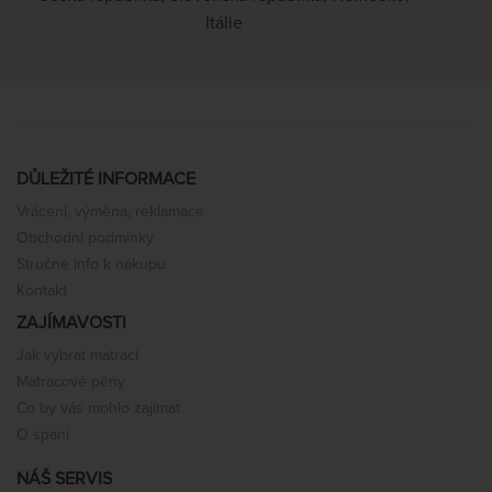
Itálie
DŮLEŽITÉ INFORMACE
Vrácení, výměna, reklamace
Obchodní podmínky
Stručné info k nákupu
Kontakt
ZAJÍMAVOSTI
Jak vybrat matraci
Matracové pěny
Co by vás mohlo zajímat
O spaní
NÁŠ SERVIS