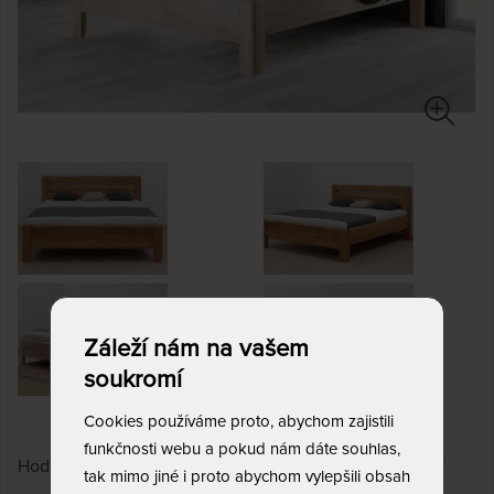
Záleží nám na vašem
soukromí
Cookies používáme proto, abychom zajistili
funkčnosti webu a pokud nám dáte souhlas,
Hodnocení klientů
Prodáno 6 x
5,0
(1x)
tak mimo jiné i proto abychom vylepšili obsah