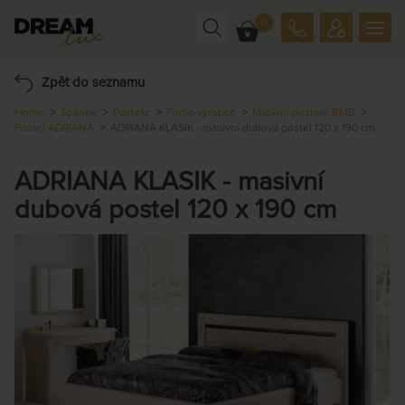
0
Zpět do seznamu
Home
Spánek
Postele
Podle výrobce
Masivní postele BMB
Postel ADRIANA
ADRIANA KLASIK - masivní dubová postel 120 x 190 cm
ADRIANA KLASIK - masivní
dubová postel 120 x 190 cm