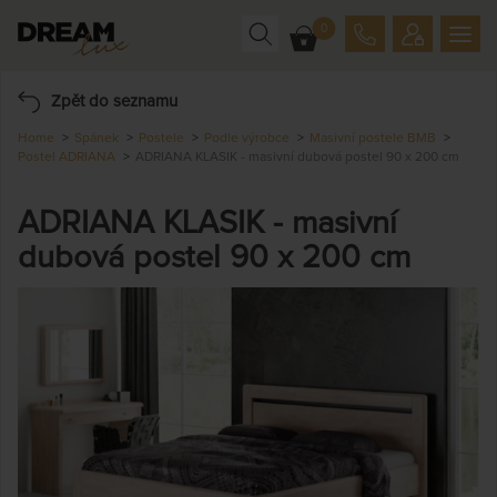
0
Zpět do seznamu
Home
Spánek
Postele
Podle výrobce
Masivní postele BMB
Postel ADRIANA
ADRIANA KLASIK - masivní dubová postel 90 x 200 cm
ADRIANA KLASIK - masivní
dubová postel 90 x 200 cm