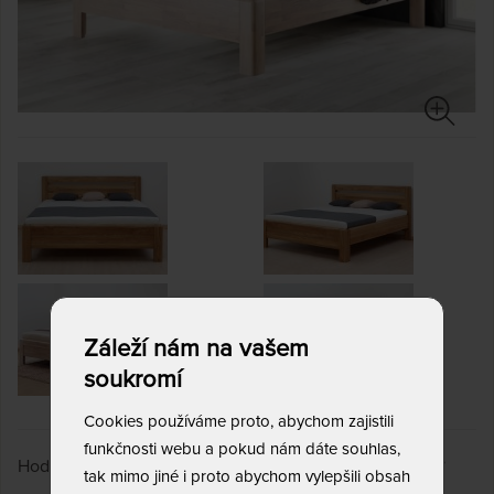
Záleží nám na vašem
soukromí
Cookies používáme proto, abychom zajistili
funkčnosti webu a pokud nám dáte souhlas,
Hodnocení klientů
Prodáno 6 x
5,0
(1x)
tak mimo jiné i proto abychom vylepšili obsah