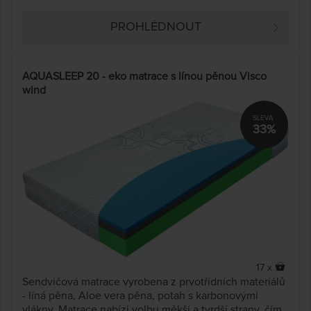
PROHLÉDNOUT
AQUASLEEP 20 - eko matrace s línou pěnou Visco
wind
33%
17 x
Sendvičová matrace vyrobena z prvotřídních materiálů
- líná pěna, Aloe vera pěna, potah s karbonovými
vlákny. Matrace nabízi volbu měkší a tvrdší strany, čím