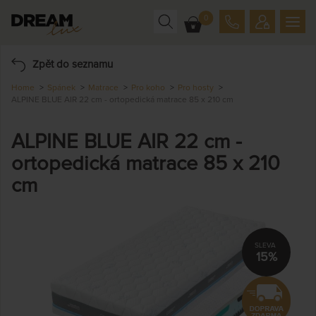
0
Zpět do seznamu
Home
Spánek
Matrace
Pro koho
Pro hosty
ALPINE BLUE AIR 22 cm - ortopedická matrace 85 x 210 cm
ALPINE BLUE AIR 22 cm -
ortopedická matrace 85 x 210
cm
15%