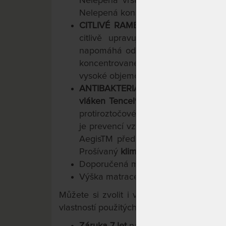
Nelepená vrstva, která s každým p
Nelepená konstrukce vrstvy.
CITLIVÉ RAMENNÍ ZÓNY, VÝZTUH
citlivě upravují tuhost. Oceníte
napomáhá odlehčit ramenní kloub. N
koncentrovaného tlaku (v oblasti 
vysoké objemové hmotnosti. Je záro
ANTIBAKTERIÁLNÍ PRATELNÝ PO
vláken Tencel®
/ viskóza
s povrcho
protiroztočové vlastnosti); zamezuje
je prevencí vzniku plísní (ani ti, kteř
AegisTM předurčuje matraci jako nej
Prošívaný
klimatizačními vrstvami du
Doporučená maximální
nosnost do 1
Výška matrace cca: 22 cm.
Můžete si zvolit i variantu s výškou 26 
vlastností použitých materiálů:
Alpin Blue
Záruka 7 let
na jádro matrace.