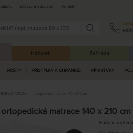
Články
Dotazy a odpovědi
Kontakt
Potře
+42
Nábytek
Zahrada
ROŠTY
PŘISTÝLKY A CHRÁNIČE
PŘIKRÝVKY
POL
NE BLUE AIR 22 cm - ortopedická matrace 140 x 210 cm
ortopedická matrace 140 x 210 cm
Hodnocení klie
Výrobce:
Trop