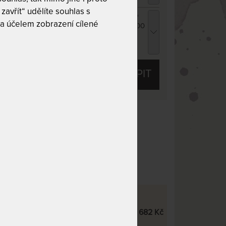
zavřít“ udělíte souhlas s
ENCEL TROPICO antracitová - prostěradlo
a účelem zobrazení cílené
ro vysoké i atypické matrace 140 - 160 x 200
 220 cm
26 Kč
chci slevu
59 Kč
KOUPIT
 10
Tuhost 8 z 10
50 kg
Praní na 60 °C
 potah
Dělitelný potah
ÁME:
ue Air ve výšce 22 cm
29 682 Kč