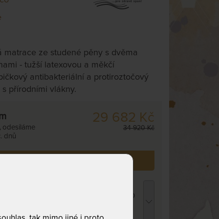
e
á matrace ze studené pěny s dvěma
nami - tužší latexovou a měkčí
čkový antibakteriální a protiroztočový
 s přírodními vlákny.
29 682 Kč
cm
,
odesíláme
34 920 Kč
. dnů
 již zakoupilo
80
zákazníků.
ROPICO POLYCOTTON MEDICAL -
atracový chránič - praní na 95 °C 140 x 210
m
76 Kč
uhlas, tak mimo jiné i proto
chci slevu
62 Kč