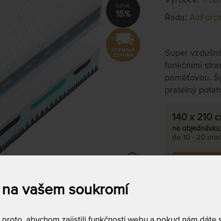
15%
Řada:
AirForc
Super vzdušn
funkčními stra
paměťovou. Špi
pratelný potah
140 x 210 
na objednávku
do 10 - 20 prac
Tento produkt si
 na vašem soukromí
T
m
c
9
roto, abychom zajistili funkčnosti webu a pokud nám dáte so