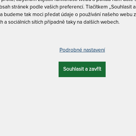
sah stránek podle vašich preferencí. Tlačítkem „Souhlasit a 
T
 a budeme tak moci předat údaje o používání našeho webu z
p
-
h a sociálních sítích případně taky na dalších webech.
9
matrace 140 x 210 cm
Podrobné nastavení
OVÁ
ZÁRUKA
PROFILACE
ÚČEL
KA
Souhlasit a zavřít
Tuhost 6 z
cm
7 let
7 zón
pohybové problémy
Nosnost 1
Snímatelný
MATERIÁL POTAHU
iální / praní na 60 °C + odvětrávací systém + Tencel /
Lyocell
V NABÍDCE M
Alpine Bl