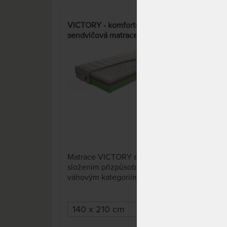
VICTORY - komfortní
SPI
sendvičová matrace s potahem
- lu
Aloe Vera Silver
pam
1 x
Matrace VICTORY se svým
Prvo
složením přizpůsobí všem
matr
váhovým kategoriím. Skládá se
pruž
z různých druhů materiálů
mim
nejvyšší kvality.
Mož
cm 