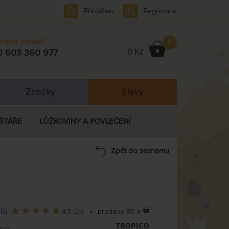
Přihlášení
Registrace
bujete poradit?
0
0 Kč
0 603 360 977
Značky
Slevy
ŠTÁŘE
LŮŽKOVINY A POVLEČENÍ
Zpět do seznamu
ntů
•
prodáno 80 x
4,5
(2x)
ico