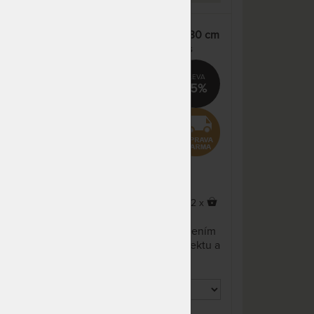
NA OBJEDNÁVKU
14 841 Kč
odesíláme do 10 - 20 prac.
17 460 Kč
dnů
5 cm
SPIRIT SUPERIOR LATEX 30 cm
- luxusní pružná matrace s
NA OBJEDNÁVKU
17 809 Kč
latexem a paměťovým efektem
odesíláme do 10 - 20 prac.
20 952 Kč
dnů
%
15%
NA OBJEDNÁVKU
26 120 Kč
odesíláme do 10 - 20 prac.
30 730 Kč
dnů
NA OBJEDNÁVKU
23 746 Kč
odesíláme do 10 - 20 prac.
27 936 Kč
dnů
x
2 x
NA OBJEDNÁVKU
29 682 Kč
Prvotřídní, 30 cm vysoká
odesíláme do 10 - 20 prac.
34 920 Kč
ením
matrace, která vyniká spojením
dnů
tu a
pružnosti, paměťového efektu a
mimořádného komfortu.
NA OBJEDNÁVKU
29 682 Kč
, 25
Možnost volby výšky 22 cm, 25
odesíláme do 10 - 20 prac.
34 920 Kč
cm nebo 30 cm.
dnů