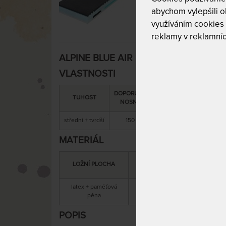
abychom vylepšili ob
využíváním cookies
reklamy v reklamníc
ALPINE BLUE AIR 22 cm - ortopedická 
VLASTNOSTI
DOPORUČENÁ
SNÍMATELNÝ
CELK
TUHOST
NOSNOST
POTAH
VÝŠ
střední + tvrdší
150 kg
ano
22 
MATERIÁL
MATERIÁL
LOŽNÍ PLOCHA
JÁDRA
latex + paměťová
antibakter
studená pěna
pěna
POPIS