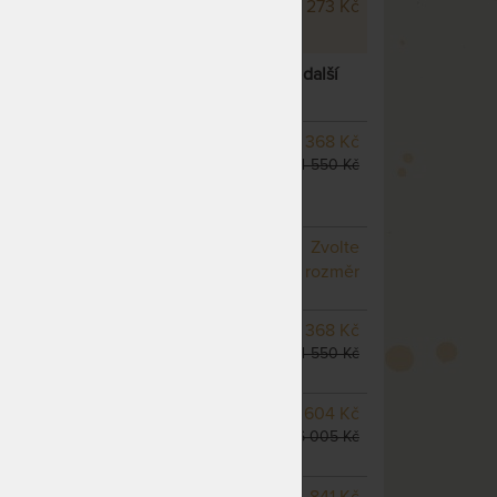
ue Air ve výšce 26 cm
32 273 Kč
IR 22 CM - ORTOPEDICKÁ MATRACE
– další
SKLADEM 2 KS
odesíláme
12 368 Kč
do 1 - 2 prac. dnů
14 550 Kč
(další z ext. skladu do 5
prac. dnů)
NA OBJEDNÁVKU
Zvolte
odesíláme do 10 - 20 prac.
rozměr
dnů
NA OBJEDNÁVKU
12 368 Kč
odesíláme do 10 - 20 prac.
14 550 Kč
dnů
NA OBJEDNÁVKU
13 604 Kč
odesíláme do 10 - 20 prac.
16 005 Kč
dnů
m
NA OBJEDNÁVKU
14 841 Kč