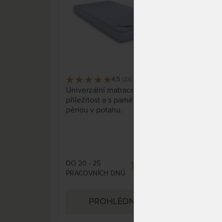
4,5
(2x)
6 x
Univerzální matrace pro každou
Matr
příležitost a s paměťovou
nezk
pěnou v potahu.
pota
odle
DO 20 - 25
DO 1
12 948 Kč
PRACOVNÍCH DNŮ
DNŮ
15 233 Kč
PROHLÉDNOUT