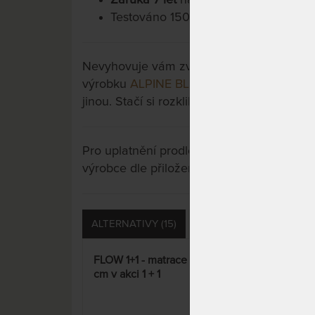
Testováno 150.000x.
Nevyhovuje vám zvolená varianta výrobku?
výrobku
ALPINE BLUE AIR 22 cm - ortope
jinou. Stačí si rozkliknout další přes tlačít
Pro uplatnění prodloužené záruky je nutn
výrobce dle přiložených instrukcí u výrobk
ALTERNATIVY (15)
PŘÍSLUŠENSTVÍ (13)
FLOW 1+1 - matrace 90 x 200
GUA
cm v akci 1 + 1
bola
polš
DÁR
15%