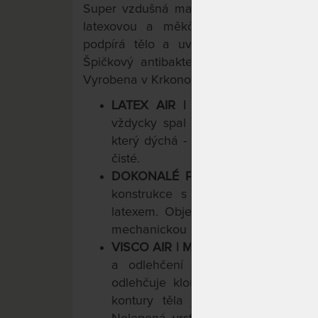
Super vzdušná matrace ze studené pěny
latexovou a měkčí paměťovou. Propr
podpírá tělo a uvolňuje znavené sval
Špičkový antibakteriální a protiroztočov
Vyrobena v Krkonoších.
LATEX AIR
| TUHÁ STRANA MAT
vždycky spal na latexu. Termoregul
který dýchá - perforace odvětrává 
čisté.
DOKONALÉ
POHODLNÉ A VZDUŠ
konstrukce s paměťovou pěnou
b
latexem. Objemové hmotnosti vrst
mechanickou i hygienickou životností
VISCO AIR
| MĚKČÍ STRANA MATRA
a odlehčení pohybového ústrojí. 
odlehčuje klouby a uvolňuje svaly. 
kontury těla jej podpírá a pomáh