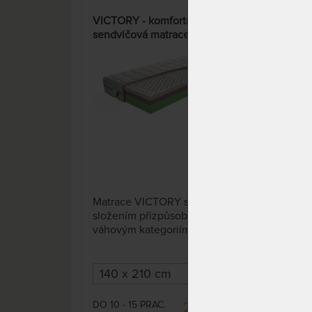
VICTORY - komfortní
SPI
sendvičová matrace s potahem
- lu
Aloe Vera Silver
pam
1 x
Matrace VICTORY se svým
Prvo
složením přizpůsobí všem
matr
váhovým kategoriím. Skládá se
pruž
z různých druhů materiálů
mim
nejvyšší kvality.
Mož
cm 
DO 10 - 15 PRAC.
DO 1
23 390 Kč