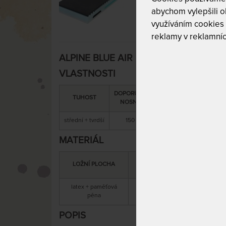
abychom vylepšili ob
využíváním cookies
reklamy v reklamníc
ALPINE BLUE AIR 26 cm - ortopedická 
VLASTNOSTI
DOPORUČENÁ
SNÍMATELNÝ
CELK
TUHOST
NOSNOST
POTAH
VÝŠ
střední + tvrdší
150 kg
ano
26 
MATERIÁL
MATERIÁL
LOŽNÍ PLOCHA
JÁDRA
latex + paměťová
antibakter
studená pěna
pěna
POPIS