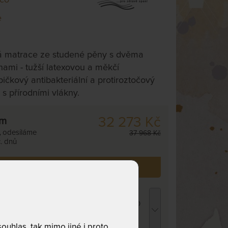
e
á matrace ze studené pěny s dvěma
nami - tužší latexovou a měkčí
čkový antibakteriální a protiroztočový
 s přírodními vlákny.
32 273 Kč
cm
,
odesíláme
37 968 Kč
. dnů
 již zakoupilo
106
zákazníků.
ROPICO POLYCOTTON MEDICAL -
atracový chránič - praní na 95 °C 140 x 210
m
76 Kč
uhlas, tak mimo jiné i proto
chci slevu
62 Kč