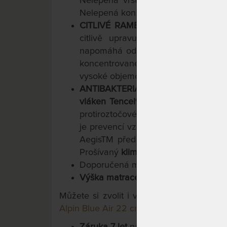
Nelepená vrstva, která s každým p
Nelepená konstrukce vrstvy.
CITLIVÉ RAMENNÍ ZÓNY, VÝZTUH
citlivě upravují tuhost. Oceníte
napomáhá odlehčit ramenní kloub. N
koncentrovaného tlaku (v oblasti 
vysoké objemové hmotnosti. Je záro
ANTIBAKTERIÁLNÍ PRATELNÝ PO
vláken Tencel®
/ viskóza
s povrcho
protiroztočové vlastnosti); zamezuje
je prevencí vzniku plísní (ani ti, kteř
AegisTM předurčuje matraci jako nej
Prošívaný
klimatizačními vrstvami du
Doporučená maximální
nosnost do 1
Výška matrace cca: 26 cm
.
Můžete si zvolit i variantu s výškou 22 
Alpin Blue Air 22 cm
.
Záruka 7 let
na jádro matrace.