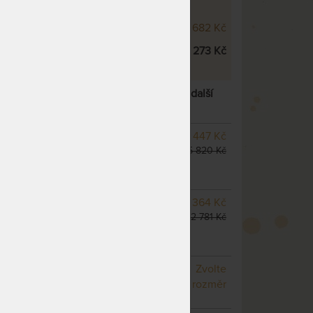
ÁME:
ue Air ve výšce 22 cm
29 682 Kč
ue Air ve výšce 26 cm
32 273 Kč
IR 26 CM - ORTOPEDICKÁ MATRACE
– další
SKLADEM 3 KS
odesíláme
13 447 Kč
do 1 - 2 prac. dnů
15 820 Kč
(další z ext. skladu do 5
prac. dnů)
SKLADEM 2 KS
odesíláme
19 364 Kč
do 1 - 2 prac. dnů
22 781 Kč
(další na objednávku do 10
- 20 prac. dnů)
NA OBJEDNÁVKU
Zvolte
odesíláme do 10 - 20 prac.
rozměr
dnů