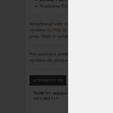
Testováno 150.000x.
Nevyhovuje vám zvolená varianta výrobku?
výrobku
ALPINE BLUE AIR 26 cm - ortope
jinou. Stačí si rozkliknout další přes tlačít
Pro uplatnění prodloužené záruky je nutn
výrobce dle přiložených instrukcí u výrobk
ALTERNATIVY (14)
PŘÍSLUŠENSTVÍ (16)
FLOW 1+1 - matrace 90 x 200
AIRS
cm v akci 1 + 1
exkl
pruž
15%