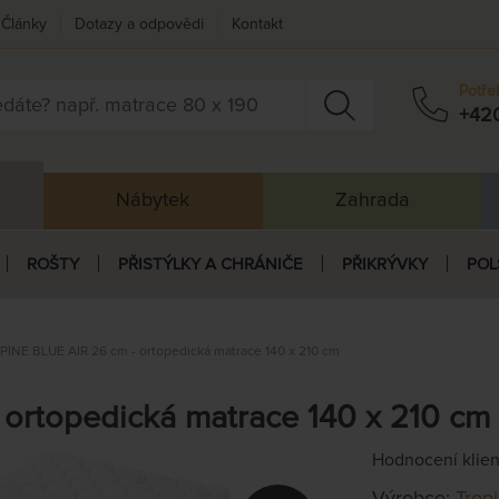
Články
Dotazy a odpovědi
Kontakt
Potře
+42
Nábytek
Zahrada
ROŠTY
PŘISTÝLKY A CHRÁNIČE
PŘIKRÝVKY
POL
PINE BLUE AIR 26 cm - ortopedická matrace 140 x 210 cm
ortopedická matrace 140 x 210 cm
Hodnocení klie
Výrobce:
Trop