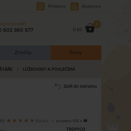
Přihlášení
Registrace
bujete poradit?
0
0 Kč
0 603 360 977
Značky
Slevy
ŠTÁŘE
LŮŽKOVINY A POVLEČENÍ
Zpět do seznamu
ntů
•
prodáno 106 x
5,0
(6x)
ico