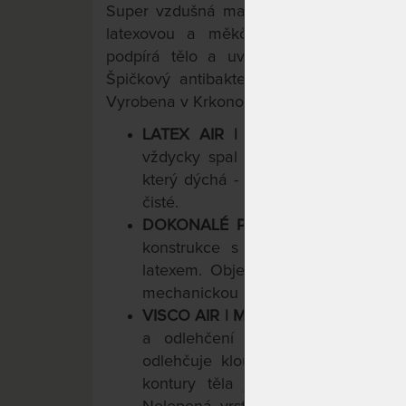
Super vzdušná matrace ze studené pěny
latexovou a měkčí paměťovou. Propr
podpírá tělo a uvolňuje znavené sval
Špičkový antibakteriální a protiroztočov
Vyrobena v Krkonoších.
LATEX AIR
| TUHÁ STRANA MAT
vždycky spal na latexu. Termoregul
který dýchá - perforace odvětrává 
čisté.
DOKONALÉ
POHODLNÉ A VZDUŠ
konstrukce s paměťovou pěnou
b
latexem. Objemové hmotnosti vrst
mechanickou i hygienickou životností
VISCO AIR
| MĚKČÍ STRANA MATRA
a odlehčení pohybového ústrojí. 
odlehčuje klouby a uvolňuje svaly. 
kontury těla jej podpírá a pomáh