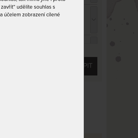
zavřít“ udělíte souhlas s
opper VISCO MEDIDRY KOMPRI 4 cm -
a účelem zobrazení cílené
rchní matrace z paměťové pěny - AKCE
Férové ceny" 140 x 210 cm
 839 Kč
chci slevu
289 Kč
ENCEL TROPICO bílá - prostěradlo pro
ysoké i atypické matrace 140 - 160 x 200 -
ZOBRAZIT VŠECHNY SLEVY A SLUŽBY
20 cm
26 Kč
chci slevu
59 Kč
KOUPIT
ENCEL TROPICO kakaová - prostěradlo pro
ysoké i atypické matrace 140 - 160 x 200 -
20 cm
26 Kč
chci slevu
59 Kč
 10
Tuhost 8 z 10
ENCEL TROPICO antracitová - prostěradlo
50 kg
Praní na 60 °C
ro vysoké i atypické matrace 140 - 160 x 200
 220 cm
osti
Dělitelný potah
26 Kč
chci slevu
59 Kč