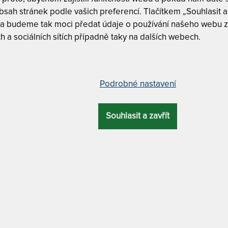
sah stránek podle vašich preferencí. Tlačítkem „Souhlasit a 
T
 a budeme tak moci předat údaje o používání našeho webu z
v
"
h a sociálních sítích případně taky na dalších webech.
3
matrace 140 x 210 cm
T
v
Podrobné nastavení
2
OVÁ
9
ZÁRUKA
PROFILACE
ÚČEL
KA
Souhlasit a zavřít
T
cm
7 let
7 zón
pohybové problémy
v
2
9
Tuhost 6 z
MATERIÁL POTAHU
T
Nosnost 1
p
-
iální / praní na 60 °C + odvětrávací systém + Tencel /
Odvod vlhk
Lyocell
9