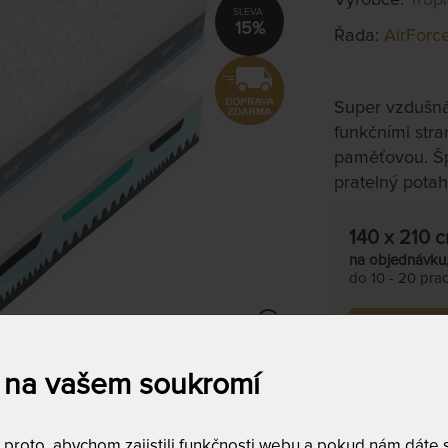
15%
Řada:
AirForc
Super vzdušn
funkčními stra
paměťovou. Špi
pratelný potah
140 x 210 
na objednávku
do 10 - 20 prac
Tento produkt si
 na vašem soukromí
T
m
c
9
roto, abychom zajistili funkčnosti webu a pokud nám dáte so