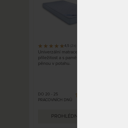
4,5
(2x)
6 x
Univerzální matrace pro každou
Obou
příležitost a s paměťovou
mat
pěnou v potahu.
pruž
spec
Obo
kter
bede
spá
DO 20 - 25
DO 1
12 948 Kč
PRACOVNÍCH DNŮ
DNŮ
15 233 Kč
PROHLÉDNOUT