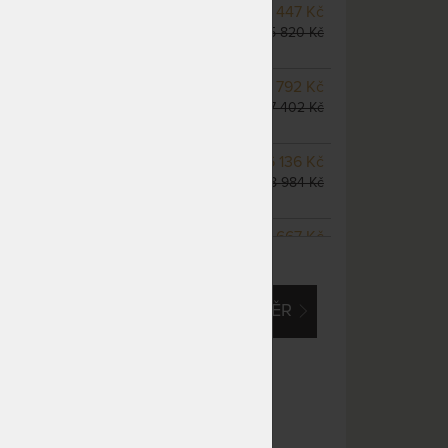
NA OBJEDNÁVKU
13 447 Kč
odesíláme do 10 - 20 prac.
15 820 Kč
dnů
NA OBJEDNÁVKU
14 792 Kč
odesíláme do 10 - 20 prac.
17 402 Kč
dnů
m
NA OBJEDNÁVKU
16 136 Kč
odesíláme do 10 - 20 prac.
18 984 Kč
dnů
NA OBJEDNÁVKU
23 667 Kč
ZOBRAZIT VŠECHNY VARIANTY
odesíláme do 10 - 20 prac.
27 843 Kč
dnů
EM O VLASTNÍ, ATYPICKÝ ROZMĚR
NA OBJEDNÁVKU
21 522 Kč
odesíláme do 10 - 20 prac.
25 320 Kč
dnů
NA OBJEDNÁVKU
26 894 Kč
odesíláme do 10 - 20 prac.
31 640 Kč
dnů