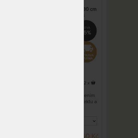
NA OBJEDNÁVKU
16 136 Kč
5 cm
SPIRIT SUPERIOR LATEX 30 cm
odesíláme do 10 - 20 prac.
18 984 Kč
- luxusní pružná matrace s
dnů
latexem a paměťovým efektem
NA OBJEDNÁVKU
17 750 Kč
%
15%
odesíláme do 10 - 20 prac.
20 882 Kč
dnů
NA OBJEDNÁVKU
16 136 Kč
odesíláme do 10 - 20 prac.
18 984 Kč
dnů
NA OBJEDNÁVKU
19 364 Kč
odesíláme do 10 - 20 prac.
22 781 Kč
x
2 x
dnů
Prvotřídní, 30 cm vysoká
ením
matrace, která vyniká spojením
NA OBJEDNÁVKU
28 400 Kč
tu a
pružnosti, paměťového efektu a
odesíláme do 10 - 20 prac.
33 412 Kč
mimořádného komfortu.
dnů
, 25
Možnost volby výšky 22 cm, 25
cm nebo 30 cm.
NA OBJEDNÁVKU
25 818 Kč
odesíláme do 10 - 20 prac.
30 374 Kč
dnů
DO 10 - 20 PRAC.
0 Kč
43 860 Kč