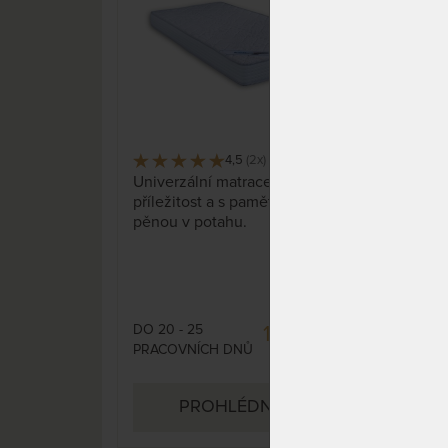
4,5
(2x)
6 x
Univerzální matrace pro každou
Obou
příležitost a s paměťovou
mat
pěnou v potahu.
pruž
spec
Obo
kter
bede
spá
DO 20 - 25
DO 1
12 948 Kč
PRACOVNÍCH DNŮ
DNŮ
15 233 Kč
PROHLÉDNOUT