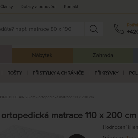
Články
Dotazy a odpovědi
Kontakt
Potře
+42
Nábytek
Zahrada
ROŠTY
PŘISTÝLKY A CHRÁNIČE
PŘIKRÝVKY
POL
PINE BLUE AIR 26 cm - ortopedická matrace 110 x 200 cm
 ortopedická matrace 110 x 200 cm
Hodnocení klie
Výrobce:
Trop