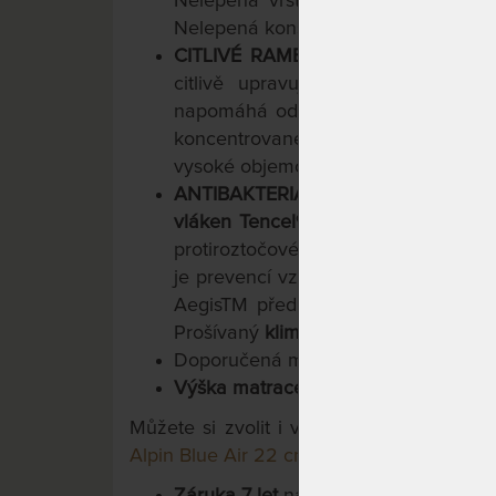
Nelepená vrstva, která s každým p
Nelepená konstrukce vrstvy.
CITLIVÉ RAMENNÍ ZÓNY, VÝZTUH
citlivě upravují tuhost. Oceníte
napomáhá odlehčit ramenní kloub. N
koncentrovaného tlaku (v oblasti 
vysoké objemové hmotnosti. Je záro
ANTIBAKTERIÁLNÍ PRATELNÝ PO
vláken Tencel®
/ viskóza
s povrcho
protiroztočové vlastnosti); zamezuje
je prevencí vzniku plísní (ani ti, kteř
AegisTM předurčuje matraci jako nej
Prošívaný
klimatizačními vrstvami du
Doporučená maximální
nosnost do 1
Výška matrace cca: 26 cm
.
Můžete si zvolit i variantu s výškou 22 
Alpin Blue Air 22 cm
.
Záruka 7 let
na jádro matrace.