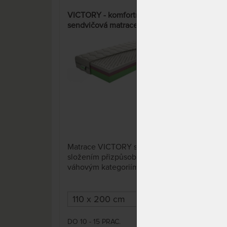
VICTORY - komfortní
SPI
sendvičová matrace s potahem
- lu
Aloe Vera Silver
pam
1 x
Matrace VICTORY se svým
Prvo
složením přizpůsobí všem
matr
váhovým kategoriím. Skládá se
pruž
z různých druhů materiálů
mim
nejvyšší kvality.
Mož
cm 
DO 10 - 15 PRAC.
DO 1
17 511 Kč