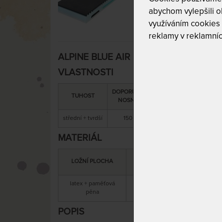
abychom vylepšili ob
využíváním cookies
reklamy v reklamníc
ALPINE BLUE AIR 26 cm - ortopedická 
VLASTNOSTI
DOPORUČENÁ
SNÍMATELNÝ
CELK
TUHOST
NOSNOST
POTAH
VÝŠ
střední + tvrdší
150 kg
ano
26 
MATERIÁL
MATERIÁL
LOŽNÍ PLOCHA
JÁDRA
latex + paměťová
antibakter
studená pěna
pěna
POPIS