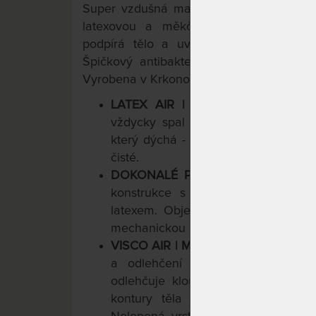
Super vzdušná matrace ze studené pěny
latexovou a měkčí paměťovou. Propr
podpírá tělo a uvolňuje znavené sval
Špičkový antibakteriální a protiroztočov
Vyrobena v Krkonoších.
LATEX AIR
| TUHÁ STRANA MAT
vždycky spal na latexu. Termoregul
který dýchá - perforace odvětrává 
čisté.
DOKONALÉ
POHODLNÉ A VZDUŠ
konstrukce s paměťovou pěnou
b
latexem. Objemové hmotnosti vrst
mechanickou i hygienickou životností
VISCO AIR
| MĚKČÍ STRANA MATRA
a odlehčení pohybového ústrojí. 
odlehčuje klouby a uvolňuje svaly. 
kontury těla jej podpírá a pomáh