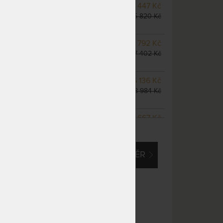
NA OBJEDNÁVKU
13 447 Kč
odesíláme do 10 - 20 prac.
15 820 Kč
dnů
NA OBJEDNÁVKU
14 792 Kč
odesíláme do 10 - 20 prac.
17 402 Kč
dnů
m
NA OBJEDNÁVKU
16 136 Kč
odesíláme do 10 - 20 prac.
18 984 Kč
dnů
NA OBJEDNÁVKU
23 667 Kč
ZOBRAZIT VŠECHNY VARIANTY
odesíláme do 10 - 20 prac.
27 843 Kč
dnů
EM O VLASTNÍ, ATYPICKÝ ROZMĚR
NA OBJEDNÁVKU
21 522 Kč
odesíláme do 10 - 20 prac.
25 320 Kč
dnů
NA OBJEDNÁVKU
26 894 Kč
odesíláme do 10 - 20 prac.
31 640 Kč
dnů