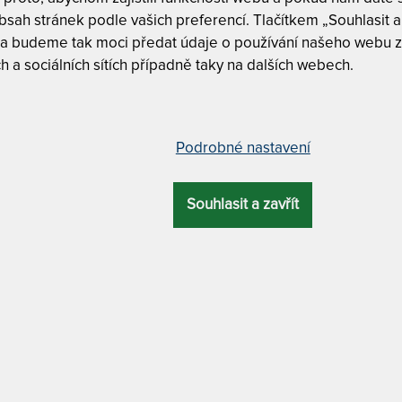
sah stránek podle vašich preferencí. Tlačítkem „Souhlasit a 
T
 a budeme tak moci předat údaje o používání našeho webu z
v
2
h a sociálních sítích případně taky na dalších webech.
9
matrace 110 x 200 cm
T
v
Podrobné nastavení
2
OVÁ
9
ZÁRUKA
PROFILACE
ÚČEL
KA
Souhlasit a zavřít
T
cm
7 let
7 zón
pohybové problémy
p
-
9
Tuhost 6 z
MATERIÁL POTAHU
Nosnost 1
iální / praní na 60 °C + odvětrávací systém + Tencel /
Odvod vlhk
Lyocell