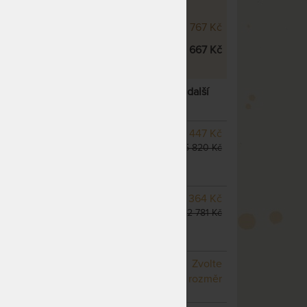
ÁME:
ue Air ve výšce 22 cm
21 767 Kč
ue Air ve výšce 26 cm
23 667 Kč
IR 26 CM - ORTOPEDICKÁ MATRACE
– další
SKLADEM 3 KS
odesíláme
13 447 Kč
do 1 - 2 prac. dnů
15 820 Kč
(další z ext. skladu do 5
prac. dnů)
SKLADEM 2 KS
odesíláme
19 364 Kč
do 1 - 2 prac. dnů
22 781 Kč
(další na objednávku do 10
- 20 prac. dnů)
NA OBJEDNÁVKU
Zvolte
odesíláme do 10 - 20 prac.
rozměr
dnů