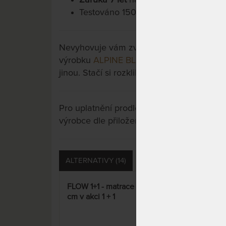
Testováno 150.000x.
Nevyhovuje vám zvolená varianta výrobku?
výrobku
ALPINE BLUE AIR 26 cm - ortope
jinou. Stačí si rozkliknout další přes tlačít
Pro uplatnění prodloužené záruky je nutn
výrobce dle přiložených instrukcí u výrobk
ALTERNATIVY (14)
PŘÍSLUŠENSTVÍ (16)
FLOW 1+1 - matrace 90 x 200
AIRS
cm v akci 1 + 1
exkl
pruž
15%