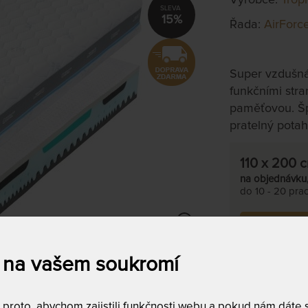
15%
Řada:
AirForc
Super vzdušn
funkčními stra
paměťovou. Špi
pratelný potah
110 x 200 
na objednávku
do 10 - 20 prac
Tento produkt si
 na vašem soukromí
T
v
"
2
roto, abychom zajistili funkčnosti webu a pokud nám dáte so