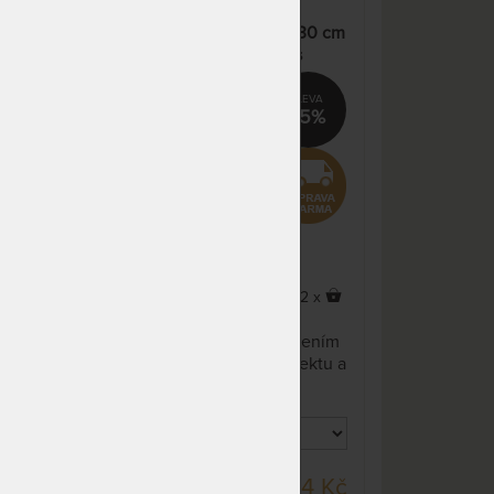
NA OBJEDNÁVKU
16 136 Kč
5 cm
SPIRIT SUPERIOR LATEX 30 cm
odesíláme do 10 - 20 prac.
18 984 Kč
- luxusní pružná matrace s
dnů
latexem a paměťovým efektem
NA OBJEDNÁVKU
17 750 Kč
%
15%
odesíláme do 10 - 20 prac.
20 882 Kč
dnů
NA OBJEDNÁVKU
16 136 Kč
odesíláme do 10 - 20 prac.
18 984 Kč
dnů
NA OBJEDNÁVKU
19 364 Kč
odesíláme do 10 - 20 prac.
22 781 Kč
x
2 x
dnů
Prvotřídní, 30 cm vysoká
ením
matrace, která vyniká spojením
NA OBJEDNÁVKU
28 400 Kč
tu a
pružnosti, paměťového efektu a
odesíláme do 10 - 20 prac.
33 412 Kč
mimořádného komfortu.
dnů
, 25
Možnost volby výšky 22 cm, 25
cm nebo 30 cm.
NA OBJEDNÁVKU
25 818 Kč
odesíláme do 10 - 20 prac.
30 374 Kč
dnů
DO 10 - 20 PRAC.
 Kč
32 164 Kč