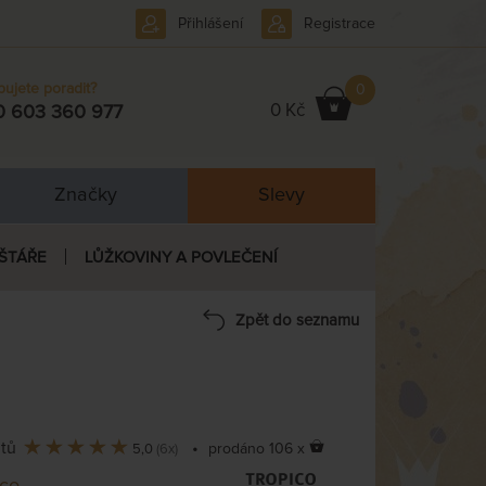
Přihlášení
Registrace
bujete poradit?
0
0 Kč
0 603 360 977
Značky
Slevy
ŠTÁŘE
LŮŽKOVINY A POVLEČENÍ
Zpět do seznamu
ntů
•
prodáno 106 x
5,0
(6x)
ico