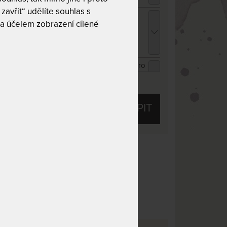
zavřít“ udělíte souhlas s
ENCEL TROPICO bílá - prostěradlo pro
a účelem zobrazení cílené
ysoké i atypické matrace 140 - 160 x 200 -
20 cm
26 Kč
chci slevu
59 Kč
ENCEL TROPICO kakaová - prostěradlo pro
ysoké i atypické matrace 140 - 160 x 200 -
ZOBRAZIT VŠECHNY SLEVY A SLUŽBY
20 cm
26 Kč
chci slevu
59 Kč
KOUPIT
ENCEL TROPICO antracitová - prostěradlo
ro vysoké i atypické matrace 140 - 160 x 200
 220 cm
26 Kč
chci slevu
59 Kč
 10
Tuhost 8 z 10
50 kg
Praní na 60 °C
osti
Dělitelný potah