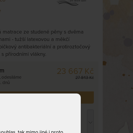
e
á matrace ze studené pěny s dvěma
nami - tužší latexovou a měkčí
čkový antibakteriální a protiroztočový
 s přírodními vlákny.
23 667 Kč
cm
,
odesíláme
27 843 Kč
. dnů
 již zakoupilo
106
zákazníků.
opper VISCO MEDIDRY KOMPRI 4 cm -
rchní matrace z paměťové pěny - AKCE
Férové ceny" 110 x 200 cm
 815 Kč
uhlas, tak mimo jiné i proto
chci slevu
212 Kč