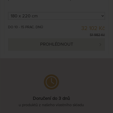
DO 10 - 15 PRAC. DNŮ
32 102 Kč
51 982 Kč
PROHLÉDNOUT
Doručení do 3 dnů
u produktů z našeho vlastního skladu