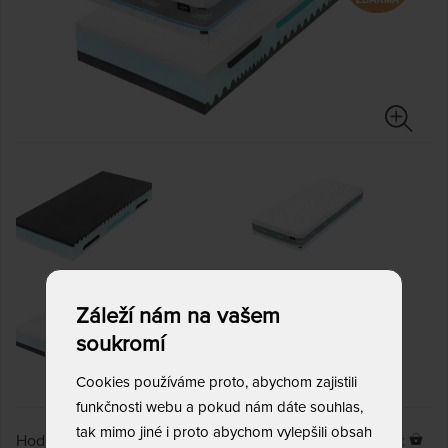
Záleží nám na vašem
soukromí
Cookies používáme proto, abychom zajistili
funkčnosti webu a pokud nám dáte souhlas,
tak mimo jiné i proto abychom vylepšili obsah
Hodnocení klientů
Prodáno 106 x
5,0
(6x)