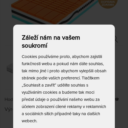
Záleží nám na vašem
soukromí
Cookies používáme proto, abychom zajistili
funkčnosti webu a pokud nám dáte souhlas,
tak mimo jiné i proto abychom vylepšili obsah
stránek podle vašich preferencí. Tlačítkem
„Souhlasit a zavřít“ udělíte souhlas s
využíváním cookies a budeme tak moci
Hodnocení klientů
Prodáno 58 x
předat údaje o používání našeho webu za
5,0
(4x)
účelem zobrazení cílené reklamy v reklamních
Výrobce:
Tropico
a sociálních sítích případně taky na dalších
webech.