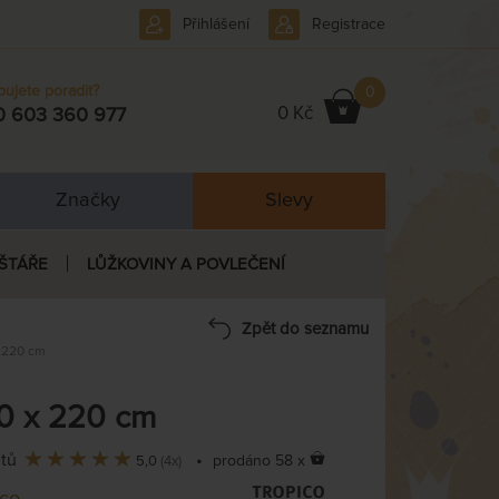
Přihlášení
Registrace
bujete poradit?
0
0 Kč
0 603 360 977
Značky
Slevy
ŠTÁŘE
LŮŽKOVINY A POVLEČENÍ
Zpět do seznamu
 220 cm
0 x 220 cm
ntů
•
prodáno 58 x
5,0
(4x)
ico