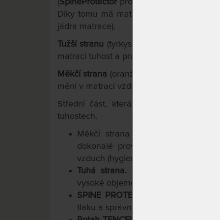
(
SpineProtector
pro ochranu páteře). Komb
Díky tomu má matrace perfektní ortopedic
jádra matrace).
Tužší stranu
(tyrkysová) tvoří masivní de
matraci tuhost a pružnost.
Měkčí strana
(oranžová) má 7 zónovou prof
mění v matraci vzduch s každým pohybem t
Střední část, která napodobuje naši pá
tuhostech.
Měkčí strana matrace.
7 anatomic
dokonalé provzdušnění. S každým
vzduch (hygiena, omezení pocení).
Tuhá strana.
Tuhost, pružnost a po
vysoké objemové hmotnosti.
SPINE PROTECTOR.
Střední část pr
tlaku a správnou podporu těla při vš
Potah TENCEL s přírodními vlákny
je