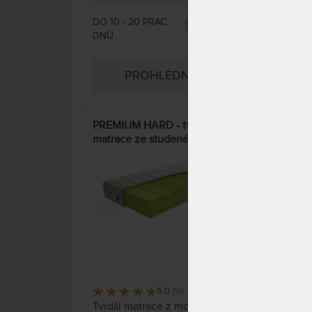
spánek.
pruž
tuho
DO 10 - 20 PRAC.
DO 1
10 975 Kč
pom
DNŮ
DNŮ
12 912 Kč
supe
PROHLÉDNOUT
PREMIUM HARD - tvrdší
Tem
matrace ze studené pěny s
30 c
potahem Aloe Vera Silver
mat
5,0
(1x)
6 x
Tvrdší matrace z monobloku
Stře