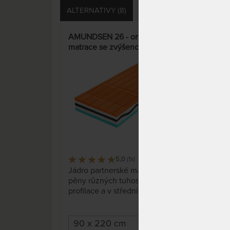
ALTERNATIVY (8)
PŘÍSLUŠENSTVÍ (14)
S
AMUNDSEN 26 - ortopedická
SUP
matrace se zvýšenou tuhostí
cm -
hyb
„Fé
15%
5,0
(1x)
48 x
Jádro partnerské matrace tvoří
Stře
pěny různých tuhostí. 7-zónová
anti
profilace a v střední části
hybr
speciální tvarování pěny pro
Hybr
správnou podporu páteře vám
nejl
umožní klidný a nerušený
pamě