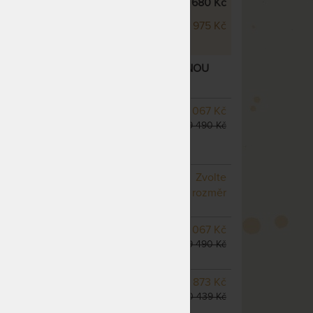
 22 cm
9 680 Kč
 26 cm
10 975 Kč
- ORTOPEDICKÁ MATRACE SE ZVÝŠENOU
 varianty
SKLADEM 3 KS
odesíláme
8 067 Kč
do 1 - 2 prac. dnů
9 490 Kč
(další z ext. skladu do 5
prac. dnů)
NA OBJEDNÁVKU
Zvolte
odesíláme do 10 - 20 prac.
rozměr
dnů
NA OBJEDNÁVKU
8 067 Kč
odesíláme do 10 - 20 prac.
9 490 Kč
dnů
NA OBJEDNÁVKU
8 873 Kč
odesíláme do 10 - 20 prac.
10 439 Kč
dnů