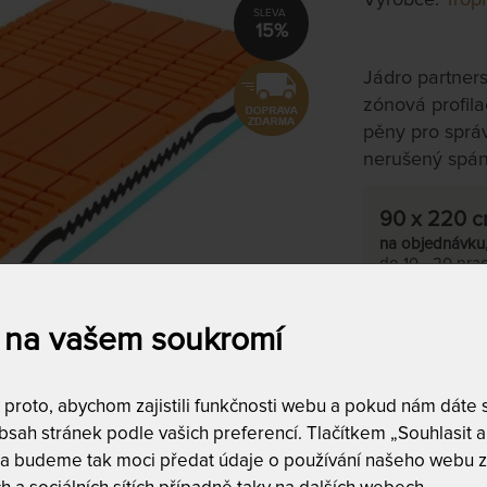
15%
Jádro partners
zónová profila
pěny pro sprá
nerušený spán
90 x 220 
na objednávku
do 10 - 20 prac
Tento produkt si
 na vašem soukromí
T
m
roto, abychom zajistili funkčnosti webu a pokud nám dáte so
c
sah stránek podle vašich preferencí. Tlačítkem „Souhlasit a 
6
 a budeme tak moci předat údaje o používání našeho webu z
T