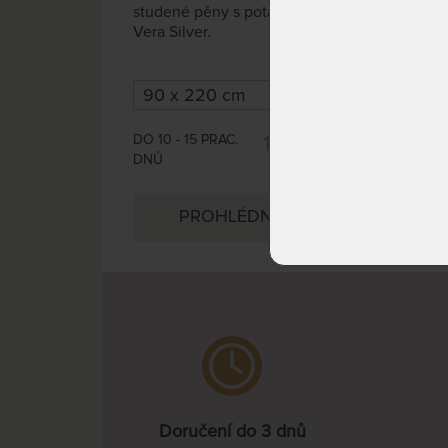
studené pěny s potahem Aloe
Tem
Vera Silver.
dok
poh
DO 10 - 15 PRAC.
DO 
10 240 Kč
DNŮ
PROHLÉDNOUT
Doručení do 3 dnů