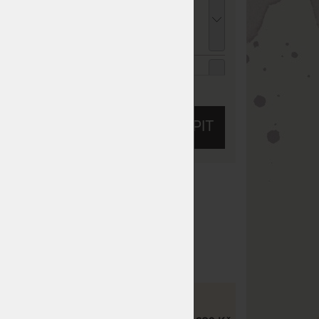
rchní matrace z paměťové pěny - AKCE
Férové ceny" 90 x 220 cm
 920 Kč
chci slevu
144 Kč
ENCEL TROPICO bílá - prostěradlo pro
ysoké i atypické matrace 90 - 100 x 200 -
ZOBRAZIT VŠECHNY SLEVY A SLUŽBY
20 cm
05 Kč
chci slevu
45 Kč
KOUPIT
ENCEL TROPICO kakaová - prostěradlo pro
ysoké i atypické matrace 90 - 100 x 200 -
20 cm
05 Kč
chci slevu
45 Kč
 10
Tuhost 10 z 10
ENCEL TROPICO antracitová - prostěradlo
el
Praní na 60 °C
ro vysoké i atypické matrace 90 - 100 x 200
 220 cm
Dělitelný potah
05 Kč
chci slevu
45 Kč
VÝŠKOVÉ VARIANTY