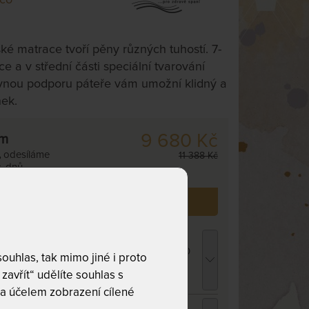
ké matrace tvoří pěny různých tuhostí. 7-
ce a v střední části speciální tvarování
vnou podporu páteře vám umožní klidný a
ek.
9 680 Kč
cm
,
odesíláme
11 388 Kč
. dnů
 již zakoupilo
58
zákazníků.
ROPICO POLYCOTTON MEDICAL -
atracový chránič - praní na 95 °C 90 x 220
uhlas, tak mimo jiné i proto
m
zavřít“ udělíte souhlas s
66 Kč
chci slevu
42 Kč
a účelem zobrazení cílené
opper VISCO MEDIDRY KOMPRI 4 cm -