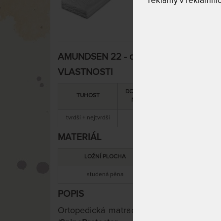
reklamy v reklamníc
AMUNDSEN 22 - ortopedická matrace se
VLASTNOSTI
DOPORUČENÁ
SNÍMATELNÝ
TUHOST
NOSNOST
POTAH
tvrdší + nejtvrdší
135 kg
ano
MATERIÁL
LOŽNÍ PLOCHA
MATERIÁL JÁ
studená pěna
studená pěn
POPIS
Ortopedická matrace se zvýšenou tuhostí