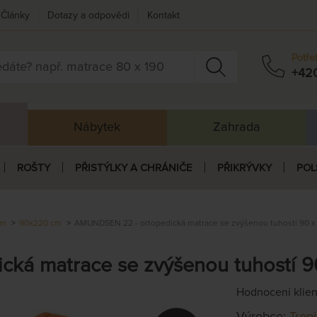
Články
Dotazy a odpovědi
Kontakt
Potře
+42
Nábytek
Zahrada
ROŠTY
PŘISTÝLKY A CHRÁNIČE
PŘIKRÝVKY
POL
cm
90x220 cm
AMUNDSEN 22 - ortopedická matrace se zvýšenou tuhostí 90 x
ká matrace se zvýšenou tuhostí 9
Hodnocení klie
Výrobce:
Trop