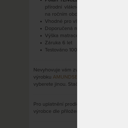
přírodní vlákno, které se vyznačuje
na ročním období, v zimě Vás zahřeje
Vhodné pro všechny typy lamelových
Doporučená maximální nosnost do 1
Výška matrace cca 22 cm
Záruka 6 let
Testováno 100.000x
Nevyhovuje vám zvolená varianta výrobku?
výrobku
AMUNDSEN 22 - ortopedická mat
vyberete jinou. Stačí si rozkliknout další p
Pro uplatnění prodloužené záruky je nutn
výrobce dle přiložených instrukcí u výrobk