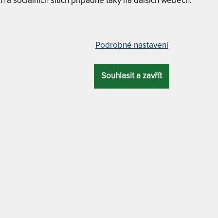
h a sociálních sítích případně taky na dalších webech.
v
"
1
Podrobné nastavení
T
 zvýšenou tuhostí 90 x 220 cm
v
2
Souhlasit a zavřít
7
CELKOVÁ
T
ZÁRUKA
PROFILACE
ÚČEL
VÝŠKA
v
2
22 cm
5 let
7 zón
xxl
7
Tuhost 8 z
T
Potah Tenc
p
DRA
MATERIÁL POTAHU
-
7 zón
a
termoregulační
7
AMUNDSEN - 
. Matrace s unikátním vlnovým jádrem