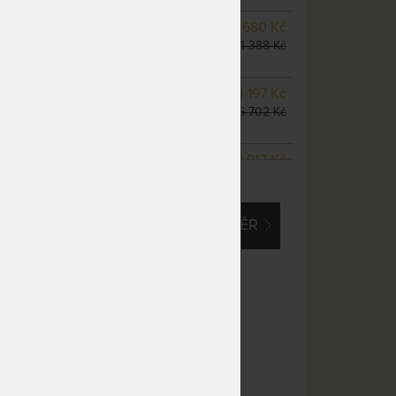
m
NA OBJEDNÁVKU
9 680 Kč
odesíláme do 10 - 20 prac.
11 388 Kč
dnů
NA OBJEDNÁVKU
14 197 Kč
odesíláme do 10 - 20 prac.
16 702 Kč
dnů
NA OBJEDNÁVKU
12 912 Kč
ZOBRAZIT VŠECHNY VARIANTY
odesíláme do 10 - 20 prac.
15 190 Kč
dnů
EM O VLASTNÍ, ATYPICKÝ ROZMĚR
NA OBJEDNÁVKU
16 133 Kč
odesíláme do 10 - 20 prac.
18 980 Kč
dnů
NA OBJEDNÁVKU
16 133 Kč
odesíláme do 10 - 20 prac.
18 980 Kč
dnů
NA OBJEDNÁVKU
16 133 Kč
odesíláme do 10 - 20 prac.
18 980 Kč
dnů