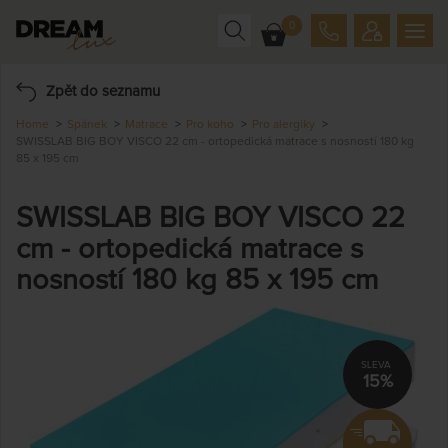
0
Zpět do seznamu
Home
Spánek
Matrace
Pro koho
Pro alergiky
SWISSLAB BIG BOY VISCO 22 cm - ortopedická matrace s nosností 180 kg
85 x 195 cm
SWISSLAB BIG BOY VISCO 22
cm - ortopedická matrace s
nosností 180 kg 85 x 195 cm
15%