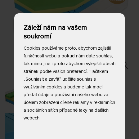
Záleží nám na vašem
soukromí
Cookies používáme proto, abychom zajistili
funkčnosti webu a pokud nám dáte souhlas,
tak mimo jiné i proto abychom vylepšili obsah
stránek podle vašich preferencí. Tlačítkem
„Souhlasit a zavřít“ udělíte souhlas s
využíváním cookies a budeme tak moci
předat údaje o používání našeho webu za
účelem zobrazení cílené reklamy v reklamních
a sociálních sítích případně taky na dalších
webech.