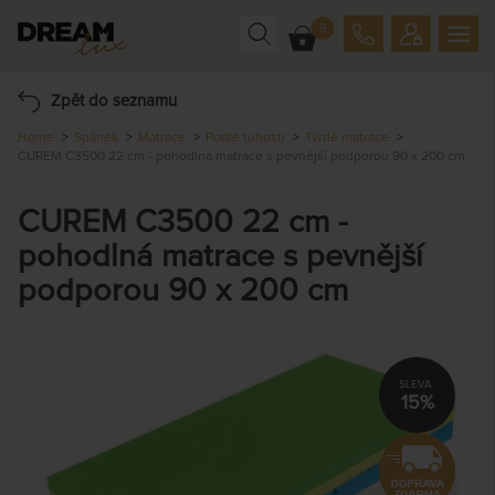
9
Zpět do seznamu
Home
Spánek
Matrace
Podle tuhosti
Tvrdé matrace
CUREM C3500 22 cm - pohodlná matrace s pevnější podporou 90 x 200 cm
CUREM C3500 22 cm -
pohodlná matrace s pevnější
podporou 90 x 200 cm
15%