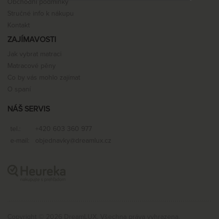
Obchodní podmínky
Stručné info k nákupu
Kontakt
ZAJÍMAVOSTI
Jak vybrat matraci
Matracové pěny
Co by vás mohlo zajímat
O spaní
NÁŠ SERVIS
tel.:
+420 603 360 977
e-mail:
objednavky@dreamlux.cz
Copyright © 2026 DreamLUX. Všechna práva vyhrazena.