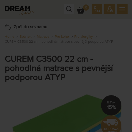
0
Zpět do seznamu
Home
Spánek
Matrace
Pro koho
Pro alergiky
CUREM C3500 22 cm - pohodlná matrace s pevnější podporou ATYP
CUREM C3500 22 cm -
pohodlná matrace s pevnější
podporou ATYP
15%