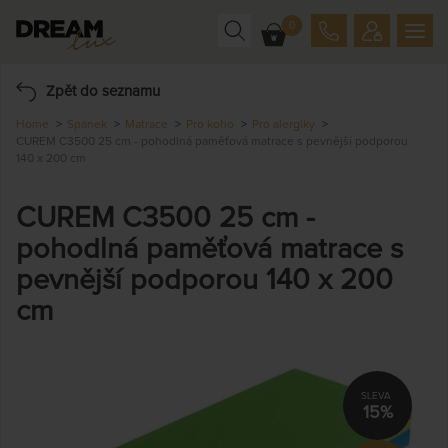
0
Zpět do seznamu
Home
Spánek
Matrace
Pro koho
Pro alergiky
CUREM C3500 25 cm - pohodlná paměťová matrace s pevnější podporou
140 x 200 cm
CUREM C3500 25 cm -
pohodlná paměťová matrace s
pevnější podporou 140 x 200
cm
15%