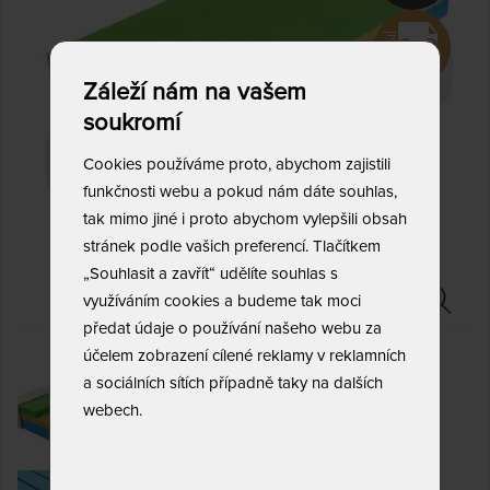
Záleží nám na vašem
soukromí
Cookies používáme proto, abychom zajistili
funkčnosti webu a pokud nám dáte souhlas,
tak mimo jiné i proto abychom vylepšili obsah
stránek podle vašich preferencí. Tlačítkem
„Souhlasit a zavřít“ udělíte souhlas s
využíváním cookies a budeme tak moci
předat údaje o používání našeho webu za
účelem zobrazení cílené reklamy v reklamních
a sociálních sítích případně taky na dalších
webech.