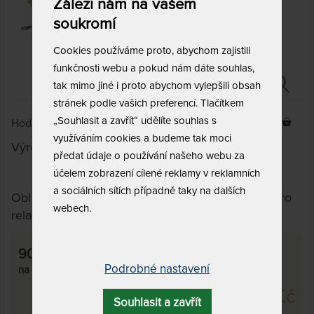
Záleží nám na vašem
soukromí
Cookies používáme proto, abychom zajistili
funkčnosti webu a pokud nám dáte souhlas,
tak mimo jiné i proto abychom vylepšili obsah
stránek podle vašich preferencí. Tlačítkem
„Souhlasit a zavřít“ udělíte souhlas s
Hodnocení klientů
Prodáno 53 x
5,0
(3x)
využíváním cookies a budeme tak moci
Výrobce:
Tropico
předat údaje o používání našeho webu za
účelem zobrazení cílené reklamy v reklamních
a sociálních sítích případně taky na dalších
Oblíbený polohovatelný lamelový rošt vhodný i pro
webech.
relaxaci a odpočinek v průběhu dne.
90 x 190 cm
Podrobné nastavení
na objednávku,
odesíláme do 15 - 20 pracovních dnů
3 360 Kč
Souhlasit a zavřít