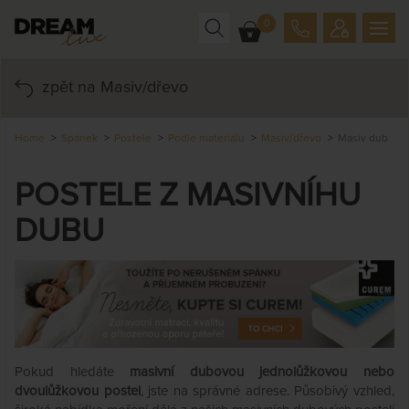
0
zpět na Masiv/dřevo
Home
Spánek
Postele
Podle materiálu
Masiv/dřevo
Masiv dub
POSTELE Z MASIVNÍHU
DUBU
Pokud hledáte
masivní dubovou jednolůžkovou nebo
dvoulůžkovou postel
, jste na správné adrese. Působivý vzhled,