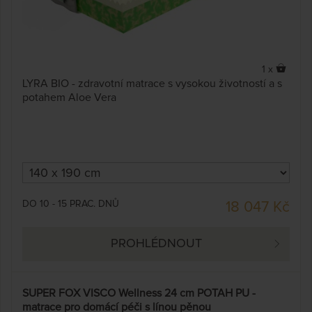
1 x
LYRA BIO - zdravotní matrace s vysokou životností a s
potahem Aloe Vera
DO 10 - 15 PRAC. DNŮ
18 047 Kč
PROHLÉDNOUT
SUPER FOX VISCO Wellness 24 cm POTAH PU -
matrace pro domácí péči s línou pěnou