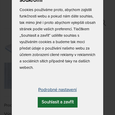
soukromí
Cookies používáme proto, abychom zajistili
funkčnosti webu a pokud nám dáte souhlas,
tak mimo jiné i proto abychom vylepšili obsah
stránek podle vašich preferencí. Tlačítkem
„Souhlasit a zavřít“ udělíte souhlas s
využíváním cookies a budeme tak moci
předat údaje o používání našeho webu za
účelem zobrazení cílené reklamy v reklamních
a sociálních sítích případně taky na dalších
webech.
Podrobné nastavení
Souhlasit a zavřít
Prodáno 8 x
Výrobce:
Moravia Comfort