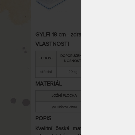
GYLFI 18 cm - zdravotní matrace s línou
VLASTNOSTI
DOPORUČENÁ
SNÍMATELNÝ
CELKOV
TUHOST
NOSNOST
POTAH
VÝŠKA
střední
120 kg
ano
18 cm
MATERIÁL
LOŽNÍ PLOCHA
MATERIÁL JÁ
paměťová pěna
PUR
POPIS
Kvalitní česká matrace GYLFI 18 cm
m