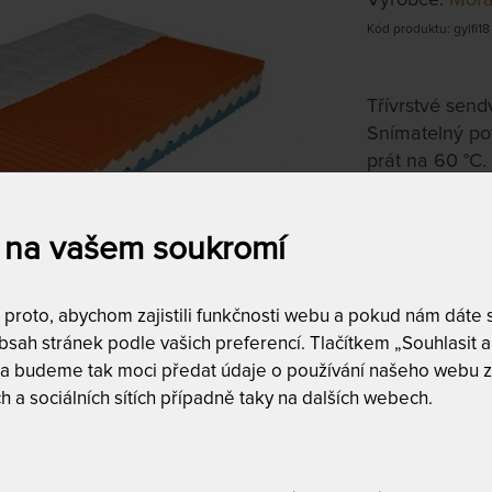
Kód produktu: gylfi18
Třívrstvé send
Snímatelný pot
prát na 60 °C.
Vyberte pros
 na vašem soukromí
Tuhost 2 z
roto, abychom zajistili funkčnosti webu a pokud nám dáte so
Záruka 5 le
sah stránek podle vašich preferencí. Tlačítkem „Souhlasit a 
 a budeme tak moci předat údaje o používání našeho webu z
7 zón
h a sociálních sítích případně taky na dalších webech.
Dělitelný 