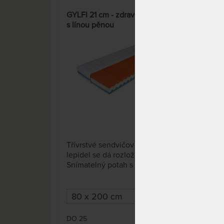
GYLFI 21 cm - zdravotní matrace
GYLF
s línou pěnou
matr
8 x
Třívrstvé sendvičové jádro bez
Třív
lepidel se dá rozložit.
lepi
Snímatelný potah s
Sním
antibakteriální úpravou je
anti
možné prát na 60 °C.
možn
DO 25
DO 
7 464 Kč