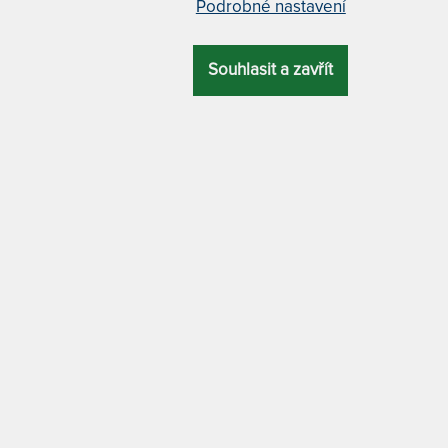
Podrobné nastavení
GYLFI - VÝŠK
Gylfi 18 c
Souhlasit a zavřít
Gylfi 21 c
Gylfi 24 c
 pěnou
GYLFI 18 CM -
varianty
Á
ZÁRUKA
PROFILACE
DALŠÍ VÝHODA
80 x 200 cm
5 let
7 zón
matrace bez lepidel
85 x 200 cm
DRA
MATERIÁL POTAHU
antialergický
90 x 200 cm
á označení shody s požadavky na