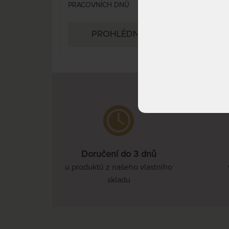
PRACOVNÍCH DNŮ
PRA
PROHLÉDNOUT
Doručení do 3 dnů
u produktů z našeho vlastního
skladu