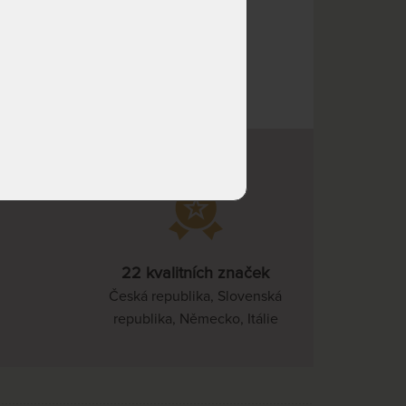
NA OBJEDNÁVKU
7 470 Kč
40 Kč
odesíláme do 25
pracovních dnů
NA OBJEDNÁVKU
7 470 Kč
odesíláme do 25
pracovních dnů
NA OBJEDNÁVKU
8 828 Kč
odesíláme do 25
pracovních dnů
NA OBJEDNÁVKU
9 507 Kč
odesíláme do 25
pracovních dnů
22 kvalitních značek
NA OBJEDNÁVKU
13 942 Kč
Česká republika, Slovenská
odesíláme do 25
pracovních dnů
republika, Německo, Itálie
NA OBJEDNÁVKU
13 942 Kč
odesíláme do 25
pracovních dnů