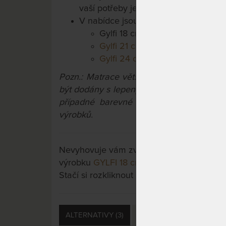
vaší potřeby je matrace vyrobena do 
V nabídce jsou výškové varianty:
Gylfi 18 cm
Gylfi 21 cm
Gylfi 24 cm
Pozn.: Matrace větší než 90x200 cm a 
být dodány s lepeným konstrukčním spoj
případné barevné odchylky pěn a potahů
výrobků.
Nevyhovuje vám zvolená varianta výrobku?
výrobku
GYLFI 18 cm - zdravotní matrace 
Stačí si rozkliknout další přes tlačítko "Zo
ALTERNATIVY (3)
PŘÍSLUŠENSTVÍ (16)