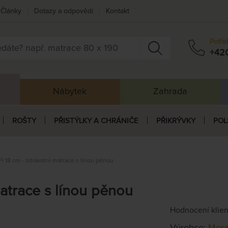
Články
Dotazy a odpovědi
Kontakt
Potře
+42
Nábytek
Zahrada
ROŠTY
PŘISTÝLKY A CHRÁNIČE
PŘIKRÝVKY
POL
I 18 cm - zdravotní matrace s línou pěnou
atrace s línou pěnou
Hodnocení klie
Výrobce:
Mora