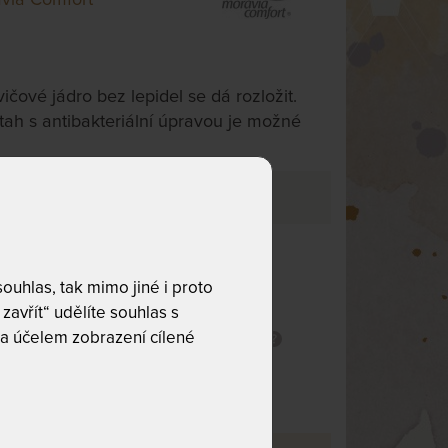
vičové jádro bez lepidel se dá rozložit.
ah s antibakteriální úpravou je možné
ím variantu.
e 3
Bez lepidel
uhlas, tak mimo jiné i proto
t
Praní na 60 °C
zavřít“ udělíte souhlas s
a účelem zobrazení cílené
Snímatelný potah
potah