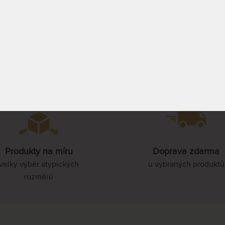
COVNÍCH DNŮ
DO 1 - 2 PRAC. DNŮ
90 x 210 cm
7 3
(další z ext. skladu
do 5 prac. dnů)
PROHLÉDNOUT
PROHLÉDNOUT
100 x 210 cm
110 x 210 cm
120 x 210 cm
Produkty na míru
Doprava zdarma
140 x 210 cm
velký výběr atypických
u vybraných produktů
rozměrů
160 x 210 cm