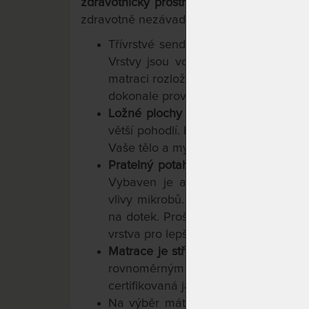
zdravotnický prostředek
, splňuje normy p
zdravotně nezávadná i podle norem Oeko
Třívrstvé sendvičové jádro je slož
Vrstvy jsou volně na sebe uložen
matraci rozložit, provětrat a vyčistit
dokonale provětrávané.
Ložné plochy z paměťové pěny
jsou
větší pohodlí. Působením tělesného t
Vaše tělo a mysl tak můžou nerušeně
Pratelný potah (na 60 °C) SleepCult
Vybaven je antibakteriální úpravou
vlivy mikrobů. Je odolný vůči množ
na dotek. Prošitý je i polyesterovým
vrstva pro lepší odvětrávání matrace.
Matrace je střední tuhosti
(tuhost 2 
rovnoměrným zatěžováním se pro
certifikovaná jako
zdravotní matrace
.
Na výběr máte ze tří výšek jádra a