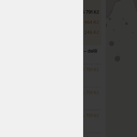
OVÉ VARIANTY
m
6 791 Kč
m
7 464 Kč
m
8 246 Kč
 ZDRAVOTNÍ MATRACE S LÍNOU PĚNOU
– další
NA OBJEDNÁVKU
6 791 Kč
odesíláme do 25
pracovních dnů
NA OBJEDNÁVKU
6 791 Kč
odesíláme do 25
pracovních dnů
NA OBJEDNÁVKU
6 791 Kč
odesíláme do 25
pracovních dnů