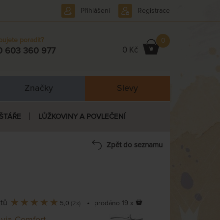
Přihlášení
Registrace
bujete poradit?
0
0 Kč
0 603 360 977
Značky
Slevy
ŠTÁŘE
LŮŽKOVINY A POVLEČENÍ
Zpět do seznamu
ntů
•
prodáno 19 x
5,0
(2x)
via Comfort