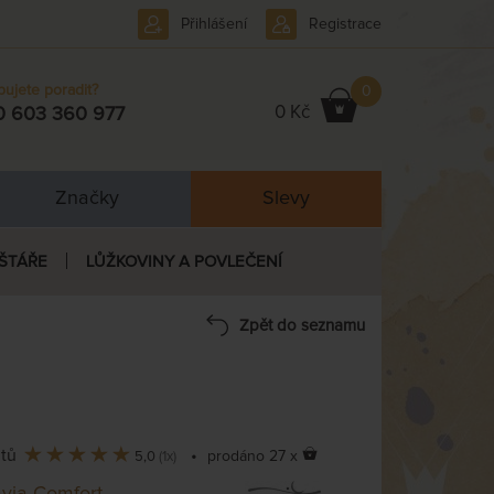
Přihlášení
Registrace
bujete poradit?
0
0 Kč
0 603 360 977
Značky
Slevy
ŠTÁŘE
LŮŽKOVINY A POVLEČENÍ
Zpět do seznamu
ntů
•
prodáno 27 x
5,0
(1x)
via Comfort