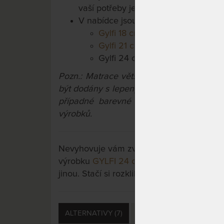
vaší potřeby je matrace vyrobena do 
V nabídce jsou další výškové variant
Gylfi 18 cm
Gylfi 21 cm
Gylfi 24 cm
Pozn.: Matrace větší než 90x200 cm a 
být dodány s lepeným konstrukčním spoj
případné barevné odchylky pěn a potahů
výrobků.
Nevyhovuje vám zvolená varianta výrobku?
výrobku
GYLFI 24 cm - zdravotní matrace
jinou. Stačí si rozkliknout další přes tlačít
ALTERNATIVY (7)
PŘÍSLUŠENSTVÍ (4)
D