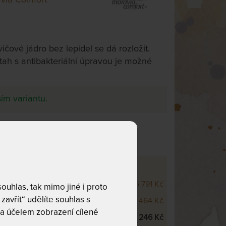
4
vičové jádro bez lepidel se dá rozložit.
ah s antibakteriální úpravou je možné
ím variantu.
e 3
OVÉ VARIANTY
m
6 791 Kč
uhlas, tak mimo jiné i proto
zavřít“ udělíte souhlas s
m
7 464 Kč
a účelem zobrazení cílené
m
8 246 Kč