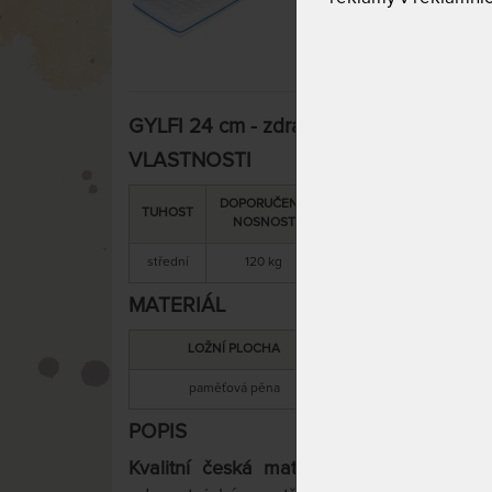
GYLFI 24 cm - zdravotní matrace s líno
VLASTNOSTI
DOPORUČENÁ
SNÍMATELNÝ
CELKOV
TUHOST
NOSNOST
POTAH
VÝŠKA
střední
120 kg
ano
24 cm
MATERIÁL
LOŽNÍ PLOCHA
MATERIÁL JÁ
paměťová pěna
PUR
POPIS
Kvalitní česká matrace GYLFI 24 cm