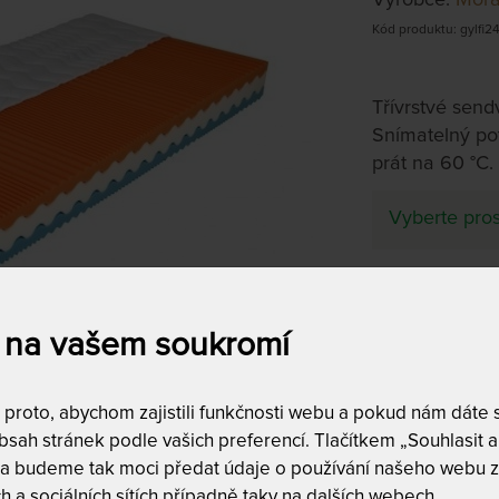
Kód produktu: gylfi2
Třívrstvé send
Snímatelný pot
prát na 60 °C.
Vyberte pros
Tuhost 2 z
 na vašem soukromí
GYLFI - VÝŠK
Gylfi 18 c
roto, abychom zajistili funkčnosti webu a pokud nám dáte so
sah stránek podle vašich preferencí. Tlačítkem „Souhlasit a 
Gylfi 21 c
 a budeme tak moci předat údaje o používání našeho webu z
Gylfi 24 c
h a sociálních sítích případně taky na dalších webech.