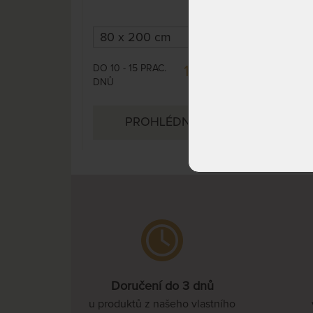
Oboustranná s možností volby
Xdur
té správne tuhosti. Obohacená
kvali
o FYZIOSYSTÉM, který zajistí
uvolnění páteře a bederní části
těla během spánku.
DO 10 - 15 PRAC.
DO 1
10 880 Kč
DNŮ
DNŮ
17 320 Kč
PROHLÉDNOUT
Doručení do 3 dnů
u produktů z našeho vlastního