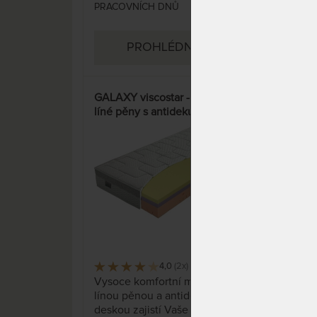
PRACOVNÍCH DNŮ
PRA
PROHLÉDNOUT
GALAXY viscostar - matrace z
LUX
líné pěny s antidekubitní
mat
deskou
Silv
37%
4,0
(2x)
37 x
Vysoce komfortní matrace s
Lux
línou pěnou a antidekubitní
pro 
deskou zajistí Vaše pohodlí!
Přír