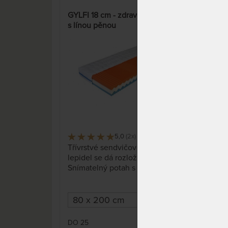
GYLFI 18 cm - zdravotní matrace
GYLF
s línou pěnou
s lí
5,0
(2x)
19 x
Třívrstvé sendvičové jádro bez
Třív
lepidel se dá rozložit.
lepi
Snímatelný potah s
Sním
antibakteriální úpravou je
anti
možné prát na 60 °C.
možn
DO 25
DO 
6 791 Kč