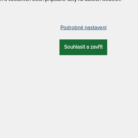
GYLFI 24 CM -
varianty
Podrobné nastavení
80 x 200 cm
u pěnou
Souhlasit a zavřít
85 x 200 cm
Á
ZÁRUKA
PROFILACE
DALŠÍ VÝHODA
5 let
7 zón
matrace bez lepidel
90 x 200 cm
DRA
MATERIÁL POTAHU
100 x 200 c
antialergický
110 x 200 cm
má označení shody s požadavky na