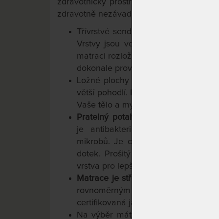
zdravotnický prostředek, splňuje normy p
zdravotně nezávadná i podle norem Oeko
Třívrstvé sendvičové jádro je slož
Vrstvy jsou volně na sebe uložen
matraci rozložit, provětrat a vyčistit
dokonale provětrávané.
Ložné plochy z paměťové pěny jsou 
větší pohodlí. Působením tělesného t
Vaše tělo a mysl tak můžou nerušeně
Pratelný potah SleepCulture
je mož
je antibakteriální úpravou, která
mikrobů. Je odolný vůči množení r
dotek. Prošitý je i polyesterovým r
vrstva pro lepší odvětrávání matrace.
Matrace je střední tuhosti
(tuhost 2 
rovnoměrným zatěžováním se pro
certifikovaná jako
zdravotní matrace
.
Na výběr máte ze tří výšek jádra a