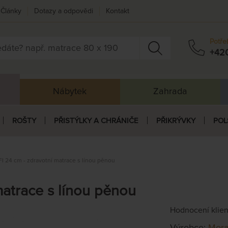
Články
Dotazy a odpovědi
Kontakt
Potře
+42
Nábytek
Zahrada
ROŠTY
PŘISTÝLKY A CHRÁNIČE
PŘIKRÝVKY
POL
I 24 cm - zdravotní matrace s línou pěnou
matrace s línou pěnou
Hodnocení klie
Výrobce:
Mora