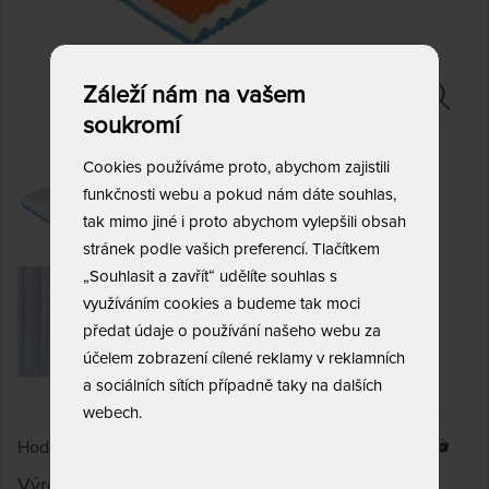
Záleží nám na vašem
soukromí
Cookies používáme proto, abychom zajistili
funkčnosti webu a pokud nám dáte souhlas,
tak mimo jiné i proto abychom vylepšili obsah
stránek podle vašich preferencí. Tlačítkem
„Souhlasit a zavřít“ udělíte souhlas s
využíváním cookies a budeme tak moci
předat údaje o používání našeho webu za
účelem zobrazení cílené reklamy v reklamních
a sociálních sítích případně taky na dalších
webech.
Hodnocení klientů
Prodáno 27 x
5,0
(1x)
Výrobce:
Moravia Comfort