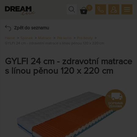
0
Zpět do seznamu
Home
Spánek
Matrace
Pro koho
Pro hosty
GYLFI 24 cm - zdravotní matrace s línou pěnou 120 x 220 cm
GYLFI 24 cm - zdravotní matrace
s línou pěnou 120 x 220 cm