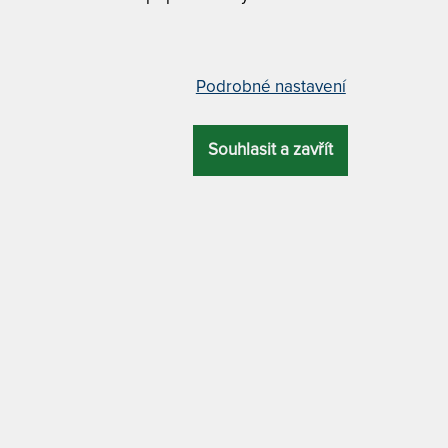
Tuhost 2 z
Podrobné nastavení
u pěnou 180 x 200 cm
GYLFI - VÝŠK
Souhlasit a zavřít
Gylfi 18 c
Á
Gylfi 21 c
ZÁRUKA
PROFILACE
DALŠÍ VÝHODA
Gylfi 24 c
5 let
7 zón
matrace bez lepidel
GYLFI 24 CM -
varianty
DRA
MATERIÁL POTAHU
80 x 200 cm
antialergický
85 x 200 cm
má označení shody s požadavky na