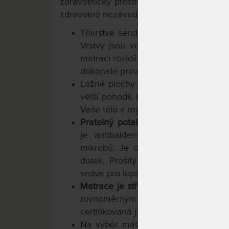
zdravotnický prostředek, splňuje normy p
zdravotně nezávadná i podle norem Oeko
Třívrstvé sendvičové jádro je slož
Vrstvy jsou volně na sebe uložen
matraci rozložit, provětrat a vyčistit
dokonale provětrávané.
Ložné plochy z paměťové pěny jsou 
větší pohodlí. Působením tělesného t
Vaše tělo a mysl tak můžou nerušeně
Pratelný potah SleepCulture
je mož
je antibakteriální úpravou, která
mikrobů. Je odolný vůči množení r
dotek. Prošitý je i polyesterovým r
vrstva pro lepší odvětrávání matrace.
Matrace je střední tuhosti
(tuhost 2 
rovnoměrným zatěžováním se pro
certifikovaná jako
zdravotní matrace
.
Na výběr máte ze tří výšek jádra a