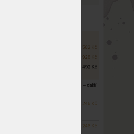
e 3
OVÉ VARIANTY
m
13 582 Kč
m
14 928 Kč
m
16 492 Kč
 ZDRAVOTNÍ MATRACE S LÍNOU PĚNOU
– další
NA OBJEDNÁVKU
8 246 Kč
odesíláme do 25
pracovních dnů
NA OBJEDNÁVKU
8 246 Kč
odesíláme do 25