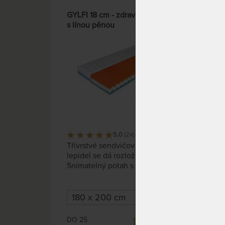
GYLFI 18 cm - zdravotní matrace
GYLF
s línou pěnou
s lí
5,0
(2x)
19 x
Třívrstvé sendvičové jádro bez
Třív
lepidel se dá rozložit.
lepi
Snímatelný potah s
Sním
antibakteriální úpravou je
anti
možné prát na 60 °C.
možn
DO 25
DO 
13 582 Kč