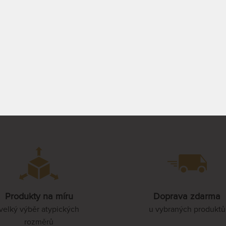
a jsou materiály nejvyšší
vynikajíci termoregulací.
ty.
160 x 210 cm
0 - 15 PRAC.
DO 10 - 20 PRAC.
27 402 Kč
13 583
DNŮ
15 9
180 x 210 cm
PROHLÉDNOUT
PROHLÉDNOUT
200 x 210 cm
80 x 220 cm
85 x 220 cm
Produkty na míru
Doprava zdarma
velký výběr atypických
u vybraných produktů
90 x 220 cm
rozměrů