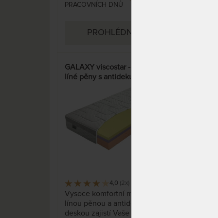
PRACOVNÍCH DNŮ
PRA
PROHLÉDNOUT
GALAXY viscostar - matrace z
LUX
líné pěny s antidekubitní
mat
deskou
Silv
37%
4,0
(2x)
37 x
Vysoce komfortní matrace s
Lux
línou pěnou a antidekubitní
pro 
deskou zajistí Vaše pohodlí!
Přír