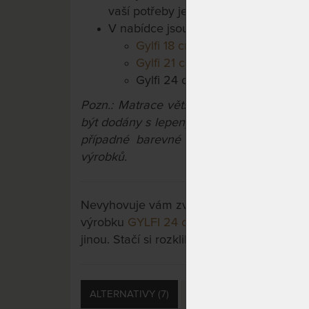
vaší potřeby je matrace vyrobena do 
V nabídce jsou další výškové variant
Gylfi 18 cm
Gylfi 21 cm
Gylfi 24 cm
Pozn.: Matrace větší než 90x200 cm a 
být dodány s lepeným konstrukčním spoj
případné barevné odchylky pěn a potahů
výrobků.
Nevyhovuje vám zvolená varianta výrobku?
výrobku
GYLFI 24 cm - zdravotní matrace
jinou. Stačí si rozkliknout další přes tlačít
ALTERNATIVY (7)
PŘÍSLUŠENSTVÍ (4)
D