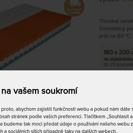
Třívrstvé send
Snímatelný pot
prát na 60 °C.
180 x 200 
na objednávku
do 25 pracovn
Tento produkt si
 na vašem soukromí
T
c
2
roto, abychom zajistili funkčnosti webu a pokud nám dáte so
sah stránek podle vašich preferencí. Tlačítkem „Souhlasit a 
 a budeme tak moci předat údaje o používání našeho webu z
h a sociálních sítích případně taky na dalších webech.