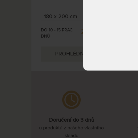
Oboustranná s možností volby
Xdur
té správne tuhosti. Obohacená
kvali
o FYZIOSYSTÉM, který zajistí
uvolnění páteře a bederní části
těla během spánku.
DO 10 - 15 PRAC.
DO 1
23 936 Kč
DNŮ
DNŮ
38 104 Kč
PROHLÉDNOUT
Doručení do 3 dnů
u produktů z našeho vlastního
skladu