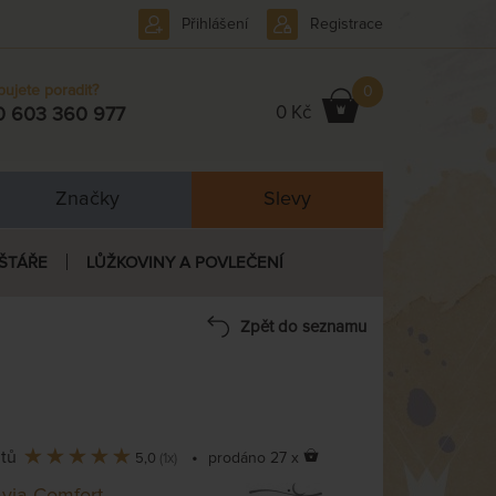
Přihlášení
Registrace
bujete poradit?
0
0 Kč
0 603 360 977
Značky
Slevy
ŠTÁŘE
LŮŽKOVINY A POVLEČENÍ
Zpět do seznamu
ntů
•
prodáno 27 x
5,0
(1x)
via Comfort