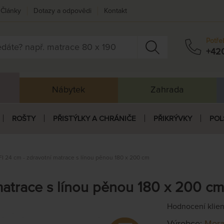
Články
Dotazy a odpovědi
Kontakt
Potře
+42
Nábytek
Zahrada
ROŠTY
PŘISTÝLKY A CHRÁNIČE
PŘIKRÝVKY
POL
I 24 cm - zdravotní matrace s línou pěnou 180 x 200 cm
matrace s línou pěnou 180 x 200 cm
Hodnocení klie
Výrobce:
Mora