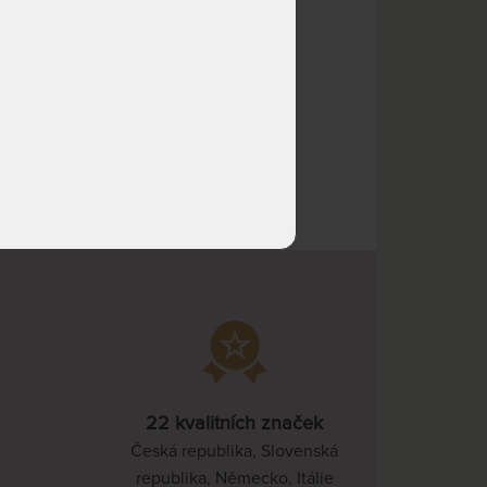
pracovních dnů
NA OBJEDNÁVKU
16 929 Kč
odesíláme do 25
pracovních dnů
 Kč
80 Kč
NA OBJEDNÁVKU
18 141 Kč
odesíláme do 25
pracovních dnů
NA OBJEDNÁVKU
21 440 Kč
odesíláme do 25
pracovních dnů
NA OBJEDNÁVKU
9 895 Kč
odesíláme do 25
pracovních dnů
NA OBJEDNÁVKU
9 895 Kč
odesíláme do 25
22 kvalitních značek
pracovních dnů
Česká republika, Slovenská
NA OBJEDNÁVKU
9 895 Kč
republika, Německo, Itálie