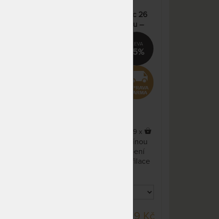
pracovních dnů
s 26
SUPER FOX VISCO Classic 26
 –
cm - matrace s línou pěnou –
NA OBJEDNÁVKU
8 246 Kč
AKCE „Férové ceny“
odesíláme do 25
pracovních dnů
%
15%
NA OBJEDNÁVKU
8 246 Kč
odesíláme do 25
pracovních dnů
NA OBJEDNÁVKU
10 720 Kč
odesíláme do 25
pracovních dnů
x
9 x
NA OBJEDNÁVKU
15 395 Kč
nou
Česká rodinná matrace s línou
odesíláme do 25
ní
bio pěnou, nezávadné lepení
pracovních dnů
lace
vrstev. Možnost volby profilace
ložné plochy. Odvětrávací
NA OBJEDNÁVKU
15 395 Kč
u s
systém dvou-dílného potahu s
odesíláme do 25
dutým vláknem zajišťuje
pracovních dnů
termoregulaci, spánek bez
NA OBJEDNÁVKU
9 071 Kč
přehřívání a pocení.
DO 10 - 20 PRAC.
9 Kč
16 609 Kč
odesíláme do 25