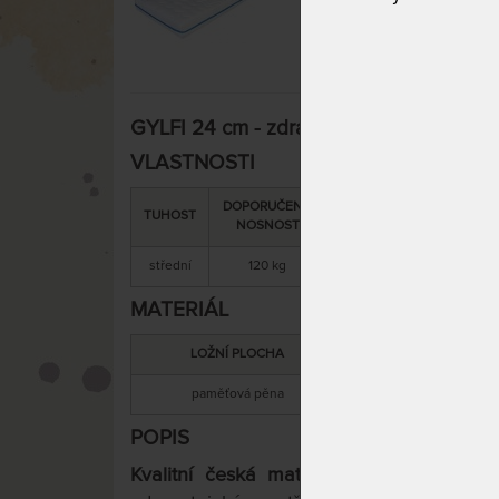
GYLFI 24 cm - zdravotní matrace s líno
VLASTNOSTI
DOPORUČENÁ
SNÍMATELNÝ
CELKOV
TUHOST
NOSNOST
POTAH
VÝŠKA
střední
120 kg
ano
24 cm
MATERIÁL
LOŽNÍ PLOCHA
MATERIÁL JÁ
paměťová pěna
PUR
POPIS
Kvalitní česká matrace GYLFI 24 cm