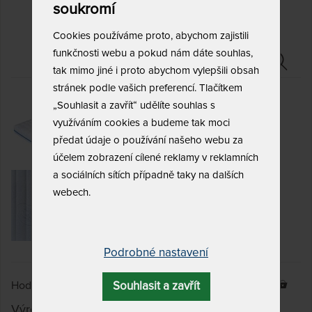
soukromí
Cookies používáme proto, abychom zajistili
funkčnosti webu a pokud nám dáte souhlas,
tak mimo jiné i proto abychom vylepšili obsah
stránek podle vašich preferencí. Tlačítkem
„Souhlasit a zavřít“ udělíte souhlas s
využíváním cookies a budeme tak moci
předat údaje o používání našeho webu za
účelem zobrazení cílené reklamy v reklamních
a sociálních sítích případně taky na dalších
webech.
Podrobné nastavení
Hodnocení klientů
Prodáno 19 x
Souhlasit a zavřít
5,0
(2x)
Výrobce:
Moravia Comfort