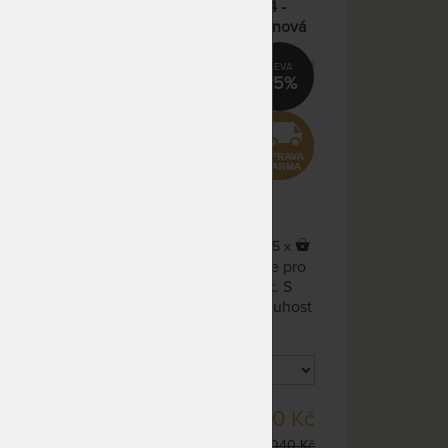
NATURA hydrolatex T3/T4 -
ace
luxusní oboustranná pružinová
matrace pro zdravý spánek
35%
5,0
(1x)
x
65 x
Luxusní pružinová matrace pro
ální
zdravý a komfortní spánek. S
možností zvolit vhodnou tuhost
podle svých potřeb. K
vybraným rozměrům je polštář
zdarma.
DO 10 - 15 PRAC.
 Kč
12 430 Kč
DNŮ
19 040 Kč