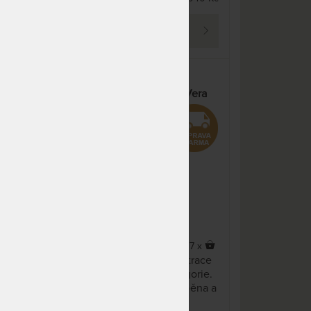
PROHLÉDNOUT
LUXURY - luxusní vysoká
vou
matrace s potahem Aloe Vera
Silver
5,0
(1x)
x
7 x
ce
Luxusní 25 cm vysoká matrace
pro všechny váhové kategorie.
Přírodní latex, paměťová pěna a
Xdura jsou materiály nejvyšší