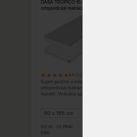
DÁŠA TROPICO 15 cm -
KLÁR
ortopedická matrace s hybridní
mat
pěnou + polštář Lenošek Kid
a p
jako dárek
„Fé
15%
4,8
(6x)
109 x
Super pružná a odolná
5-zó
ortopedická matrace bez
stře
lepidel. Vzdušný spoj, vynikající
pěny se zónovou konstrukcí,
rozdílnou tuhostí stran a
ramenních zón předurčují
matraci pro široké použití od
dětí až po seniory, včetně
DO 10 - 20 PRAC.
DO 1
5 909 Kč
náročnějších spáčů.
DNŮ
DNŮ
6 952 Kč