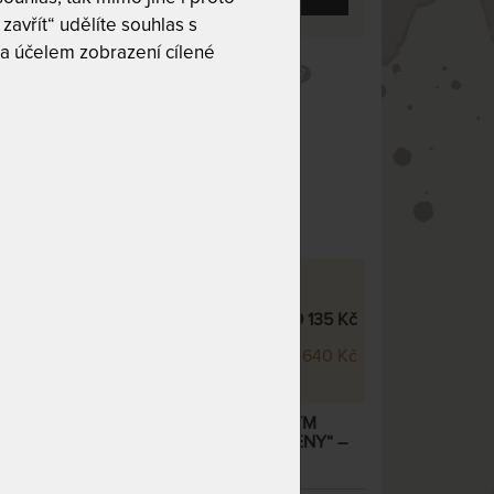
zavřít“ udělíte souhlas s
a účelem zobrazení cílené
 10
Ramenní kolébky
30 kg
Český výrobek
5 zón
0 °C
 potah
Dělitelný potah
OVÉ VARIANTY
m
9 135 Kč
m
10 640 Kč
- LATEXOVÁ MATRACE S ORTOPEDICKÝM
ŠTÁŘEM ZDARMA – AKCE „FÉROVÉ CENY“
–