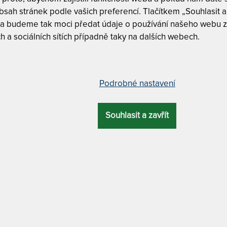
sah stránek podle vašich preferencí. Tlačítkem „Souhlasit a 
 a budeme tak moci předat údaje o používání našeho webu z
Tuhost 5 z
h a sociálních sítích případně taky na dalších webech.
Nosnost 1
Praní na 6
pedickým jádrem a polštářem zdarma
Podrobné nastavení
Snímatelný
Souhlasit a zavřít
SNÍMATELNÝ
CELKOVÁ
POTAH
VÝŠKA
KLÁRA - VÝŠK
Klára 15 c
ano
15 cm
Klára 18 c
LOŽNÍ
MATERIÁL
MATERIÁL POTAHU
LOCHA
JÁDRA
KLÁRA 15 CM 
antibakteriální / praní na 60 °C
JÁDREM A POL
latex
latex
+ Tencel / Lyocell
další varianty