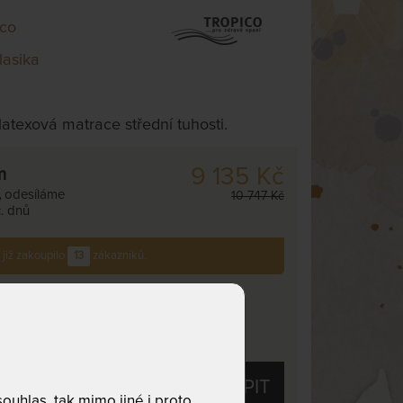
ico
lasika
atexová matrace střední tuhosti.
9 135 Kč
m
,
odesíláme
10 747 Kč
. dnů
 již zakoupilo
13
zákazníků.
ROPICO PU PROTECT - dětský matracový
hránič 70 x 140 cm
91 Kč
chci slevu
19 Kč
KOUPIT
uhlas, tak mimo jiné i proto