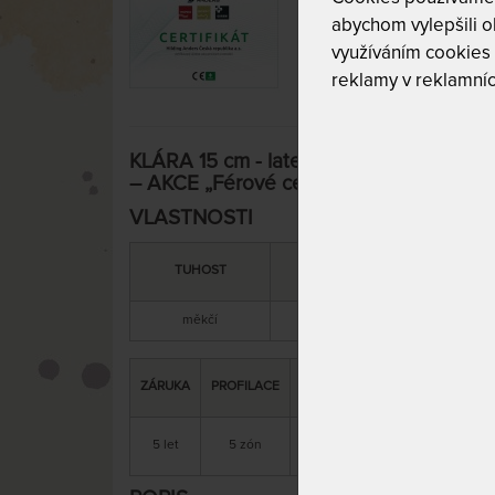
abychom vylepšili ob
využíváním cookies
reklamy v reklamníc
KLÁRA 15 cm - latexová matrace s orto
– AKCE „Férové ceny“ 90 x 195 cm
VLASTNOSTI
DOPORUČENÁ
TUHOST
NOSNOST
měkčí
130 kg
DALŠÍ
ZÁRUKA
PROFILACE
ÚČEL
VÝHODA
P
pohybové
matrace
5 let
5 zón
problémy
bez lepidel