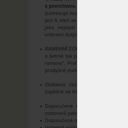
s povrchovou úpravou AegisTM - antib
(zamezuje tvorbě živného prostředí p
(ani ti, kteří se více potí, nemusí mí
jako nejlepší volbu pro alergiky a
vrstvami dutých vláken, dvojdílný, pra
RAMENNÍ ZÓNY
: (změkčující profila
a šetrně tak pečují o ramenní kloub
ramene“. Profilace zároveň funguje 
prodyšné matrace.
Oblíbená česká matrace Tropico s
úspěšně na trhu.
Doporučené uložení: pevné i polo
motorově polohovatelné lamelové ro
Doporučená maximální
nosnost do 1
Volitelná výška matrace 15/18 cm