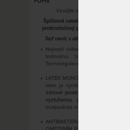
POPIS
Využijte aktuální slevy "Férové 
Špičková celolatexová matrace střední 
protiroztočový pratelný potah s přírod
Teď navíc s dárkem polštářem
Lenoše
Nejlepší volba pro polohovací rošty
testováno, zdravotně nezávadné 
Termoregulace, bez lepidel.
LATEX MONOBLOK
: 100% Latex, 10
latex je vyroben z 1 kusu s použit
zónové (anatomické) jádro
s vysok
vyztuženou pánevní zónou
. Doko
orotpedické vlastnosti a kopírování kř
ANTIBAKTERIÁLNÍ PRATELNÝ 
OMEZENÍM POCENÍ
:
Vysoký 49% pod