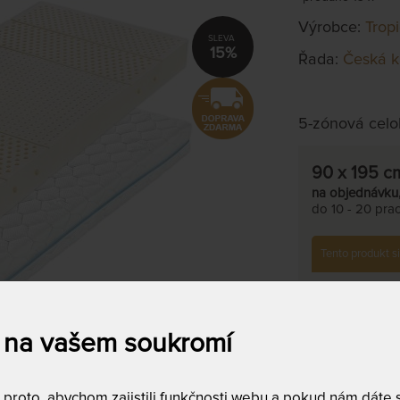
Výrobce:
Trop
15%
Řada:
Česká k
5-zónová celol
90 x 195 c
na objednávku
do 10 - 20 prac
Tento produkt si
T
c
 na vašem soukromí
2
roto, abychom zajistili funkčnosti webu a pokud nám dáte so