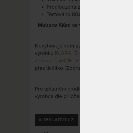
Prodloužená
záruka 5 let
na jádro m
Testováno 80.000x
Matrace Klára se vyrábí pouze v rozměru
Nevyhovuje vám zvolená varianta výrobku?
výrobku
KLÁRA 15 cm - latexová matrace 
zdarma – AKCE „Férové ceny“
a třeba si v
přes tlačítko "Zobrazit všechny varianty".
Pro uplatnění prodloužené záruky je nutn
výrobce dle přiložených instrukcí u výrobk
ALTERNATIVY (12)
PŘÍSLUŠENSTVÍ (18)