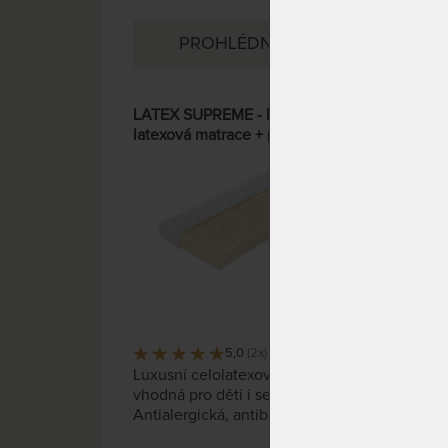
PROHLÉDNOUT
LATEX SUPREME - luxusní
ORIO
latexová matrace + polštář jako
lat
dárek
15%
5,0
(2x)
44 x
Luxusní celolatexová matrace
Lux
vhodná pro děti i seniory.
dvou
Antialergická, antibakteriální, s
mate
anatomickou profilací a ramenní