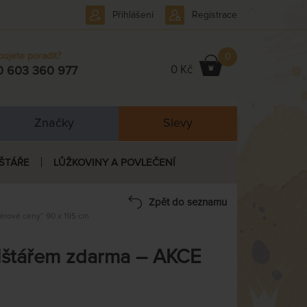
Přihlášení
Registrace
bujete poradit?
0
0 Kč
0 603 360 977
Značky
Slevy
ŠTÁŘE
LŮŽKOVINY A POVLEČENÍ
Zpět do seznamu
érové ceny“ 90 x 195 cm
olštářem zdarma – AKCE