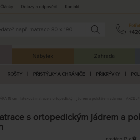
Články
Dotazy a odpovědi
Kontakt
Potře
+42
Nábytek
Zahrada
ROŠTY
PŘISTÝLKY A CHRÁNIČE
PŘIKRÝVKY
POL
ÁRA 15 cm - latexová matrace s ortopedickým jádrem a polštářem zdarma – AKCE „F
atrace s ortopedickým jádrem a p
m
prodáno 13 x