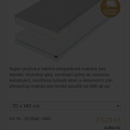
Super pružná a odolná ortopedická matrace bez
lepidel. Vzdušný spoj, vynikající pěny se zónovou
konstrukcí, rozdílnou tuhostí stran a ramenních zón
předurčují matraci pro široké použití od dětí až po
seniory, včetně náročnějších spáčů.
DO 10 - 20 PRAC. DNŮ
7 523 Kč
8 850 Kč