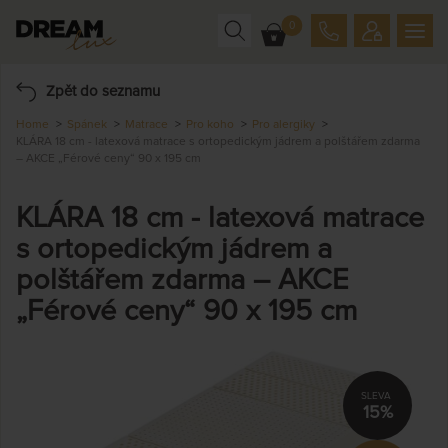
0
Zpět do seznamu
Home
Spánek
Matrace
Pro koho
Pro alergiky
KLÁRA 18 cm - latexová matrace s ortopedickým jádrem a polštářem zdarma
– AKCE „Férové ceny“ 90 x 195 cm
KLÁRA 18 cm - latexová matrace
s ortopedickým jádrem a
polštářem zdarma – AKCE
„Férové ceny“ 90 x 195 cm
15%