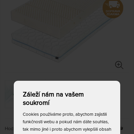
Záleží nám na vašem
soukromí
Cookies používáme proto, abychom zajistili
funkčnosti webu a pokud nám dáte souhlas,
Hodnocení klientů
Prodáno 58 x
tak mimo jiné i proto abychom vylepšili obsah
4,0
(1x)