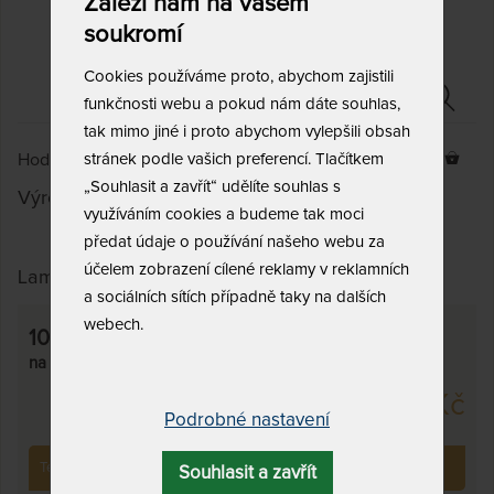
Záleží nám na vašem
soukromí
Cookies používáme proto, abychom zajistili
funkčnosti webu a pokud nám dáte souhlas,
tak mimo jiné i proto abychom vylepšili obsah
Hodnocení klientů
Prodáno 131 x
stránek podle vašich preferencí. Tlačítkem
4,5
(6x)
„Souhlasit a zavřít“ udělíte souhlas s
Výrobce:
Tropico
využíváním cookies a budeme tak moci
předat údaje o používání našeho webu za
účelem zobrazení cílené reklamy v reklamních
Lamelový rošt se zvýšenou nosností 160 kg.
a sociálních sítích případně taky na dalších
webech.
100 x 210 cm
na objednávku,
odesíláme do 15 - 20 pracovních dnů
4 586 Kč
Podrobné nastavení
Tento produkt si již zakoupilo
131
zákazníků.
Souhlasit a zavřít