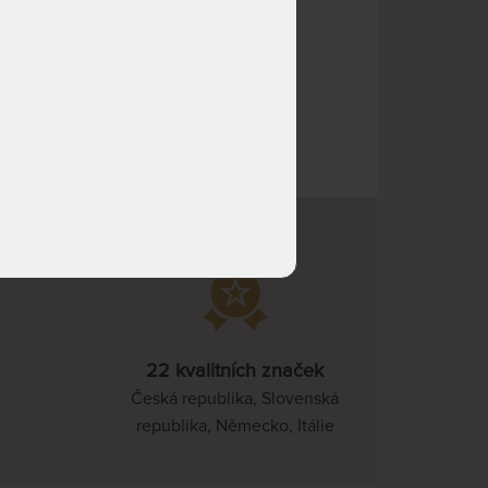
odesíláme do 15 - 20
pracovních dnů
NA OBJEDNÁVKU
4 234 Kč
odesíláme do 15 - 20
pracovních dnů
NA OBJEDNÁVKU
3 528 Kč
odesíláme do 15 - 20
pracovních dnů
NA OBJEDNÁVKU
4 586 Kč
odesíláme do 15 - 20
pracovních dnů
NA OBJEDNÁVKU
4 939 Kč
odesíláme do 15 - 20
pracovních dnů
22 kvalitních značek
NA OBJEDNÁVKU
5 645 Kč
Česká republika, Slovenská
odesíláme do 15 - 20
republika, Německo, Itálie
pracovních dnů
NA OBJEDNÁVKU
6 703 Kč