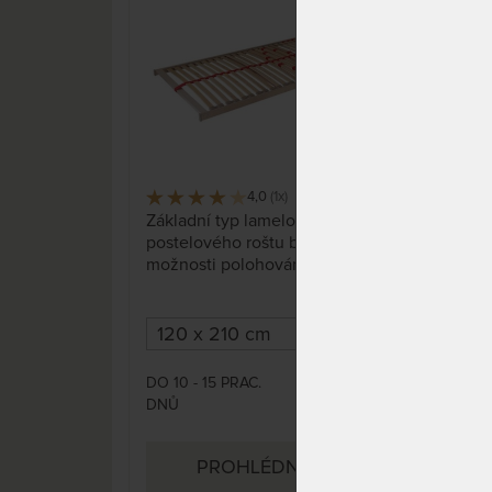
4,0
(1x)
136 x
Základní typ lamelového
Pevn
postelového roštu bez
všec
možnosti polohování.
DO 10 - 15 PRAC.
DO 1
2 741 Kč
DNŮ
PRA
PROHLÉDNOUT