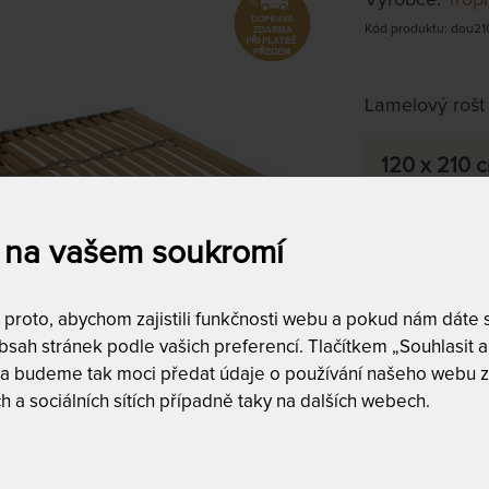
Kód produktu: dou21
Lamelový rošt
120 x 210 
na objednávku
do 15 - 20 pra
 na vašem soukromí
Tento produkt si
roto, abychom zajistili funkčnosti webu a pokud nám dáte so
sah stránek podle vašich preferencí. Tlačítkem „Souhlasit a 
 a budeme tak moci předat údaje o používání našeho webu z
h a sociálních sítích případně taky na dalších webech.
Vysoká no
 160 kg 120 x 210 cm
DOUBLE XXL - 