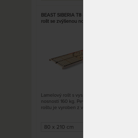
BEAST SIBERIA T8 - lamelový
DOU
rošt se zvýšenou nosností
rošt
71 x
Lamelový rošt s vysokou
Nejo
nosností 160 kg. Pevný rám
lame
roštu je vyroben z vrstveného
lame
bukového dřeva.