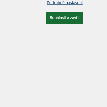
varianty
Podrobné nastavení
CELKOVÁ
TYP ROŠTU
POČET LAMEL
VÝŠKA
70 x 200 cm
Souhlasit a zavřít
5 cm
pevný
28
80 x 200 cm
 Doporučená kombinace s matracemi s
85 x 200 cm
vo
90 x 200 cm
 tuhosti: 5 zdvojených lamel
100 x 200 c
 užší a o 4 cm kratší, aby se vešly do
ogický postup, zajišťující, že rošt je
110 x 200 cm