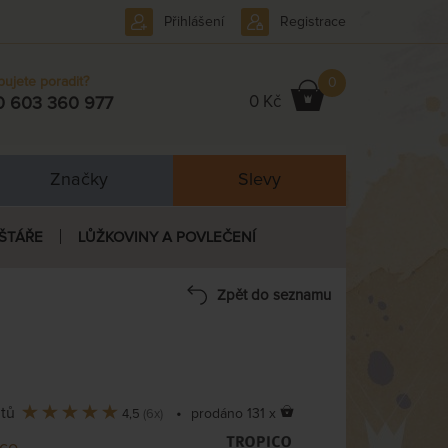
Přihlášení
Registrace
bujete poradit?
0
0 Kč
0 603 360 977
Značky
Slevy
ŠTÁŘE
LŮŽKOVINY A POVLEČENÍ
Zpět do seznamu
ntů
•
prodáno 131 x
4,5
(6x)
ico