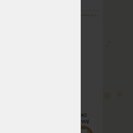
pracovních dnů
NA OBJEDNÁVKU
4 400 Kč
ZOBRAZIT VŠECHNY VARIANTY
odesíláme do 15 - 20
pracovních dnů
NA OBJEDNÁVKU
5 450 Kč
odesíláme do 15 - 20
pracovních dnů
NA OBJEDNÁVKU
3 528 Kč
odesíláme do 15 - 20
pracovních dnů
NA OBJEDNÁVKU
3 528 Kč
odesíláme do 15 - 20
pracovních dnů
NA OBJEDNÁVKU
3 528 Kč
odesíláme do 15 - 20
ový
PORTOFLEX MOTOR RADIO
pracovních dnů
MEGA bezšňůřový - motorový
NA OBJEDNÁVKU
postelový rošt s nosností až do
3 528 Kč
odesíláme do 15 - 20