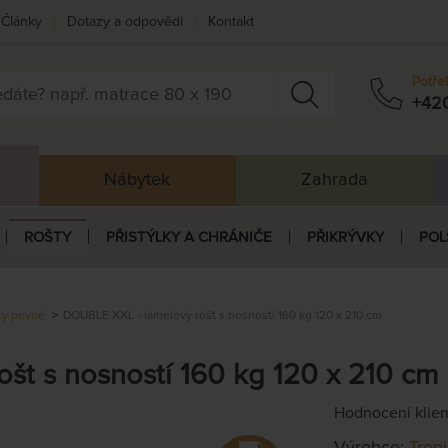
Články
Dotazy a odpovědi
Kontakt
Potře
+42
Nábytek
Zahrada
ROŠTY
PŘISTÝLKY A CHRÁNIČE
PŘIKRÝVKY
POL
ty pevné
DOUBLE XXL - lamelový rošt s nosností 160 kg 120 x 210 cm
št s nosností 160 kg 120 x 210 cm
Hodnocení klie
Výrobce:
Trop