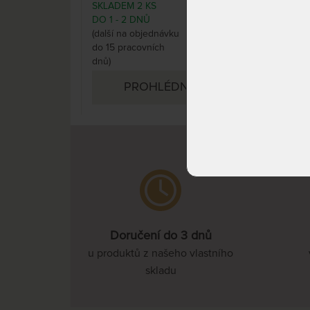
SKLADEM 2 KS
DO 
2 912 Kč
DO 1 - 2 DNŮ
DNŮ
(další na objednávku
do 15 pracovních
dnů)
PROHLÉDNOUT
Doručení do 3 dnů
u produktů z našeho vlastního
skladu