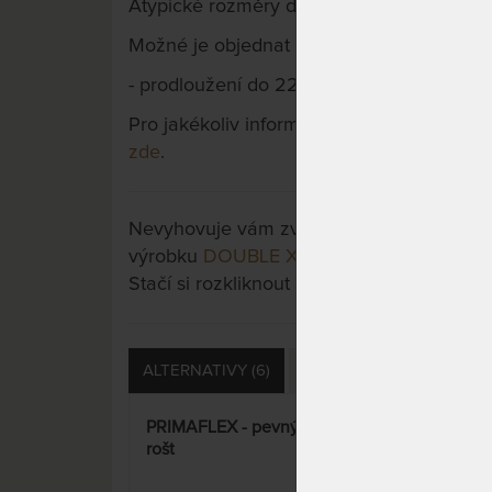
Atypické rozměry do rozměru 100x200 cm 
Možné je objednat rošt i v prodloužené ve
- prodloužení do 220 cm: + 20 %
Pro jakékoliv informace či objednání aty
zde
.
Nevyhovuje vám zvolená varianta výrobku?
výrobku
DOUBLE XXL - lamelový rošt s no
Stačí si rozkliknout další přes tlačítko "Zo
ALTERNATIVY (6)
DOTAZY (3)
HODNOCE
PRIMAFLEX - pevný lamelový
DOU
rošt
lame