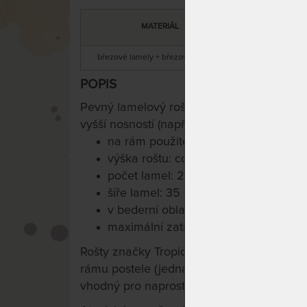
DOPORUČENÁ
MATERIÁL
NOSNOST
březové lamely + březové nosníky
160 kg
POPIS
Pevný lamelový rošt pro vyšší zatížení.
vyšší nosností (např. Maximus).
na rám použito kvalitní vrstvené dře
výška roštu: cca 6 cm
počet lamel: 28 ks
šíře lamel: 35 mm, síla 12mm
v bederní oblasti možností nastavení
maximální zatížení: 160 kg
Rošty značky Tropico se vyrábí vždy o 1 cm
rámu postele (jedná se o standardní technol
vhodný pro naprostou většinu lůžek).