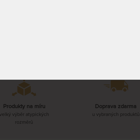
15 PRACOVNÍCH
3 111 Kč
3 692 Kč
85 x 210 cm
PROHLÉDNOUT
90 x 210 cm
100 x 210 cm
110 x 210 cm
Produkty na míru
Doprava zdarma
120 x 210 cm
velký výběr atypických
u vybraných produktů
rozměrů
140 x 210 cm