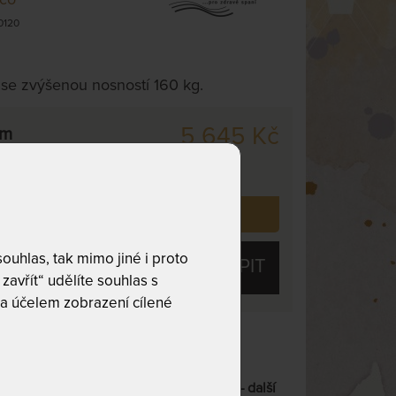
0120
 se zvýšenou nosností 160 kg.
5 645 Kč
cm
,
odesíláme
covních dnů
 již zakoupilo
131
zákazníků.
uhlas, tak mimo jiné i proto
KOUPIT
zavřít“ udělíte souhlas s
a účelem zobrazení cílené
snost
28 lamel
LAMELOVÝ ROŠT S NOSNOSTÍ 160 KG
– další