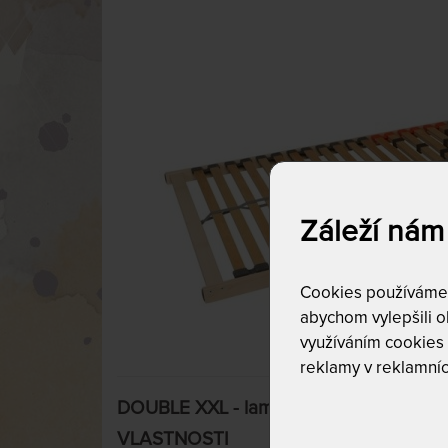
Záleží nám
Cookies používáme p
abychom vylepšili ob
využíváním cookies
reklamy v reklamníc
DOUBLE XXL - lamelový rošt s nosností
VLASTNOSTI