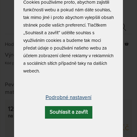
Cookies používáme proto, abychom zajistili
funkčnosti webu a pokud nám dáte souhlas,
tak mimo jiné i proto abychom vylepšili obsah
stránek podle vašich preferencí. Tlačítkem
„Souhlasit a zavřít“ udělíte souhlas s
využíváním cookies a budeme tak moci
Hodnocení klientů
Prodáno 192 x
5,0
(4x)
předat údaje o používání našeho webu za
Výrobce:
Tropico
účelem zobrazení cílené reklamy v reklamních
a sociálních sítích případně taky na dalších
Kód produktu: douleklasik13
webech.
Pevný lamelový rošt vhodný pro všechny typy
matrací.
Podrobné nastavení
120 x 210 cm
Souhlasit a zavřít
na objednávku,
odesíláme do 15 - 20 pracovních dnů
3 782 Kč